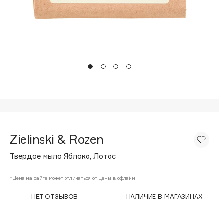
Подарки
Tom Ford
HFC
Для дома
Angiopharm
Техника
KIKO Milano
Estée Lauder
Clarins
0 - 9
100BON
Zielinski & Rozen
22|11
Твердое мыло Яблоко, Лотос
A
*Цена на сайте может отличаться от цены в офлайн
НЕТ ОТЗЫВОВ
НАЛИЧИЕ В МАГАЗИНАХ
Acqua di Parma
Acque di Italia