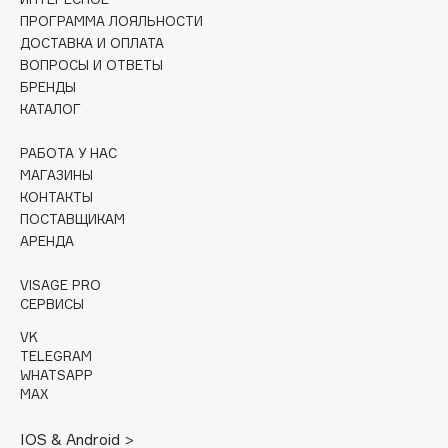
Collagenina
ПРОГРАММА ЛОЯЛЬНОСТИ
Consly
ДОСТАВКА И ОПЛАТА
ВОПРОСЫ И ОТВЕТЫ
Corimo
БРЕНДЫ
CosRX
КАТАЛОГ
Cottolina
Crescina
РАБОТА У НАС
МАГАЗИНЫ
Cunzite
КОНТАКТЫ
Curaprox
ПОСТАВЩИКАМ
АРЕНДА
D
VISAGE PRO
СЕРВИСЫ
d'Alba
VK
DABO
TELEGRAM
WHATSAPP
DARLING*
MAX
Darphin
Davines
IOS & Android >