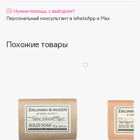
Apagard
Нужна помощь с выбором?
Aravia Professional
Персональный консультант в WhatsApp и Max
Arcadia
Archetype
Похожие товары
Architect Demidoff
ARIVE MAKEUP
Art&Fact
Art-Visage
Artdeco
Astra
Atelier Rebul
Augustinus Bader
Aveda
Avene