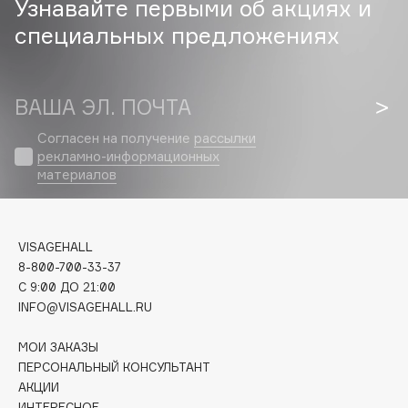
Узнавайте первыми об акциях и
специальных предложениях
Cadence
Capelli Dorati
Carbon Theory
ВАША ЭЛ. ПОЧТА
Carmex
Carolina Herrera
Согласен на получение
рассылки
рекламно-информационных
Catrice
материалов
Celimax
Cettua
Chupa Chups
VISAGEHALL
Clarette
8-800-700-33-37
C 9:00 ДО 21:00
Clarins
INFO@VISAGEHALL.RU
Clarins Precious
НОВИНКА
Clinique
МОИ ЗАКАЗЫ
ПЕРСОНАЛЬНЫЙ КОНСУЛЬТАНТ
Clive Christian
АКЦИИ
Club De Nuit
ИНТЕРЕСНОЕ