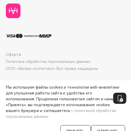
Deonica
Dessange
Dior
Divage
Dolce & Gabbana
Dolomit
Dorco
Оферта
Политика обработки персональных данных
DP Daily Perfection
ООО «Визаж косметикс» Все права защищены
Dr. Vranjes Firenze
Dr.Althea
Dr.Ceuracle
Мы используем файлы cookies и технологии веб-аналитики
для улучшения работы сайта и удобства его
Dr.Jart+
использования. Продолжая пользоваться сайтом и нажимая
DSD de Luxe
«Принять», вы подтверждаете использование cookies
вашего браузера и соглашаетесь
с политикой обработки
Dyson
персональных данных.
ДОБАВИТЬ В КОРЗИНУ
890 ₽