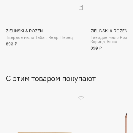
B
Babor
Baffy
ZIELINSKI & ROZEN
ZIELINSKI & ROZEN
Balmain Hair Couture
ЭКСКЛЮЗИВ
Твёрдое мыло Табак, Кедр, Перец
Твердое мыло Розовы
Корица, Кожа
Banderas
890 ₽
890 ₽
Basicare
Batiste
Beauty Bomb
Beauty Pati
С этим товаром покупают
Beautyblades
НОВИНКА
beautyblender
Bebble
Beverly Hills Polo Club
Biodance
Bioderma