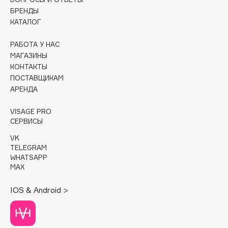
БРЕНДЫ
Cadence
КАТАЛОГ
Capelli Dorati
РАБОТА У НАС
Carbon Theory
МАГАЗИНЫ
Carmex
КОНТАКТЫ
Carolina Herrera
ПОСТАВЩИКАМ
АРЕНДА
Catrice
Celimax
VISAGE PRO
Cettua
СЕРВИСЫ
Chupa Chups
VK
Clarette
TELEGRAM
WHATSAPP
Clarins
MAX
Clarins Precious
IOS & Android >
Clinique
Clive Christian
Club De Nuit