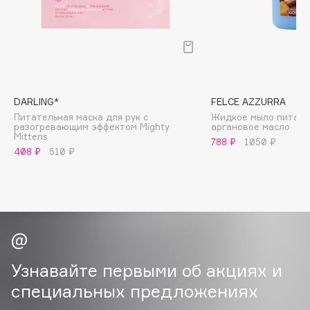
B
Babor
Baffy
Balmain Hair Couture
ЭКСКЛЮЗИВ
Banderas
DARLING*
FELCE AZZURRA
Питательная маска для рук с
Жидкое мыло питани
Basicare
разогревающим эффектом Mighty
аргановое масло
Mittens
Batiste
788 ₽
1050 ₽
408 ₽
510 ₽
Beauty Bomb
Beauty Pati
Beautyblades
НОВИНКА
beautyblender
Bebble
Beverly Hills Polo Club
Узнавайте первыми об акциях и
Biodance
специальных предложениях
Bioderma