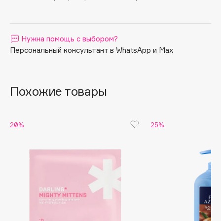
ванили и древесных нот.
Apagard
Aravia Professional
Нужна помощь с выбором?
Arcadia
Персональный консультант в WhatsApp и Max
Archetype
Architect Demidoff
ARIVE MAKEUP
Похожие товары
Art&Fact
Art-Visage
Artdeco
20%
25%
Astra
Atelier Rebul
Augustinus Bader
Aveda
Avene