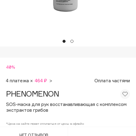
Подарки
Tom Ford
HFC
Для дома
Angiopharm
Техника
KIKO Milano
Estée Lauder
Clarins
0 - 9
40%
100BON
4 платежа ×
464 ₽
>
Оплата частями
22|11
PHENOMENON
SOS-маска для рук восстанавливающая с комплексом
A
экстрактов грибов
Acqua di Parma
*Цена на сайте может отличаться от цены в офлайн
Acque di Italia
НЕТ ОТЗЫВОВ