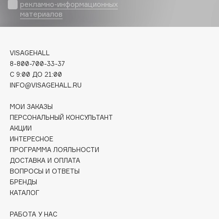
Biomed
рекламно-информационных
материалов
Biorepair
Blanx
Blistex
VISAGEHALL
BLOME
8-800-700-33-37
Boadicea The Victorious
C 9:00 ДО 21:00
Bobbi Brown
INFO@VISAGEHALL.RU
BOOMSHOP
МОИ ЗАКАЗЫ
BORK
ПЕРСОНАЛЬНЫЙ КОНСУЛЬТАНТ
Brunello Cucinelli
АКЦИИ
ИНТЕРЕСНОЕ
Bvlgari
ПРОГРАММА ЛОЯЛЬНОСТИ
by TERRY
ДОСТАВКА И ОПЛАТА
BY WISHTREND
ВОПРОСЫ И ОТВЕТЫ
Byredo
БРЕНДЫ
КАТАЛОГ
C
РАБОТА У НАС