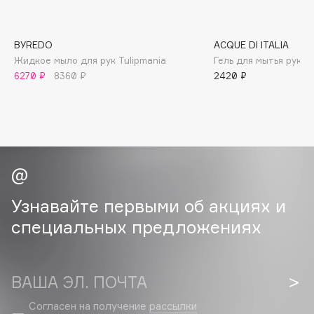
B
Babor
BYREDO
ACQUE DI ITALIA
Baffy
Жидкое мыло для рук Tulipmania
Гель для мытья рук S
6270 ₽
8360 ₽
2420 ₽
Balmain Hair Couture
ЭКСКЛЮЗИВ
Banderas
Basicare
Batiste
Beauty Bomb
Beauty Pati
Beautyblades
Узнавайте первыми об акциях и
НОВИНКА
beautyblender
специальных предложениях
Bebble
Beverly Hills Polo Club
Biodance
ВАША ЭЛ. ПОЧТА
Bioderma
Согласен на получение
рассылки