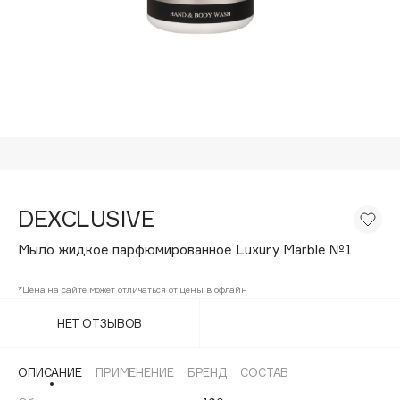
Подарки
Tom Ford
HFC
Для дома
Angiopharm
Техника
KIKO Milano
Estée Lauder
Clarins
0 - 9
DEXCLUSIVE
100BON
Мыло жидкое парфюмированное Luxury Marble №1
22|11
*Цена на сайте может отличаться от цены в офлайн
A
НЕТ ОТЗЫВОВ
Acqua di Parma
ОПИСАНИЕ
ПРИМЕНЕНИЕ
БРЕНД
СОСТАВ
Acque di Italia