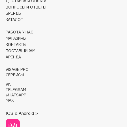
ДОСТАВКА И ОПЛАТА
Collagenina
ВОПРОСЫ И ОТВЕТЫ
Consly
БРЕНДЫ
Corimo
КАТАЛОГ
CosRX
РАБОТА У НАС
Cottolina
МАГАЗИНЫ
Crescina
КОНТАКТЫ
ПОСТАВЩИКАМ
Cunzite
АРЕНДА
Curaprox
VISAGE PRO
СЕРВИСЫ
D
VK
TELEGRAM
d'Alba
WHATSAPP
DABO
MAX
DARLING*
IOS & Android >
Darphin
Davines