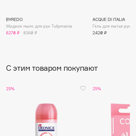
B
Babor
BYREDO
ACQUE DI ITALIA
Baffy
Жидкое мыло для рук Tulipmania
Гель для мытья рук S
6270 ₽
8360 ₽
2420 ₽
Balmain Hair Couture
ЭКСКЛЮЗИВ
Banderas
Basicare
Batiste
С этим товаром покупают
Beauty Bomb
Beauty Pati
Beautyblades
НОВИНКА
25%
25%
beautyblender
Bebble
Beverly Hills Polo Club
Biodance
Bioderma