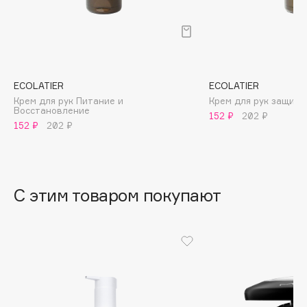
B
Babor
Baffy
Balmain Hair Couture
ЭКСКЛЮЗИВ
ECOLATIER
ECOLATIER
Banderas
Крем для рук Питание и
Крем для рук защит
Восстановление
152 ₽
202 ₽
Basicare
152 ₽
202 ₽
Batiste
Beauty Bomb
Beauty Pati
С этим товаром покупают
Beautyblades
НОВИНКА
beautyblender
Bebble
Beverly Hills Polo Club
Biodance
Bioderma