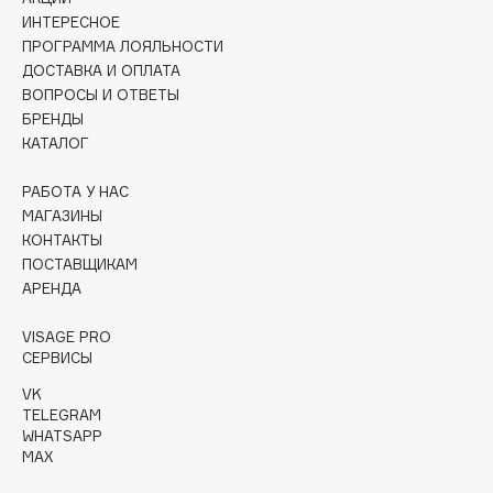
Collagenina
ИНТЕРЕСНОЕ
Consly
ПРОГРАММА ЛОЯЛЬНОСТИ
ДОСТАВКА И ОПЛАТА
Corimo
ВОПРОСЫ И ОТВЕТЫ
CosRX
БРЕНДЫ
Cottolina
КАТАЛОГ
Crescina
РАБОТА У НАС
Cunzite
МАГАЗИНЫ
Curaprox
КОНТАКТЫ
ПОСТАВЩИКАМ
АРЕНДА
D
VISAGE PRO
d'Alba
СЕРВИСЫ
DABO
VK
TELEGRAM
DARLING*
WHATSAPP
Darphin
MAX
Davines