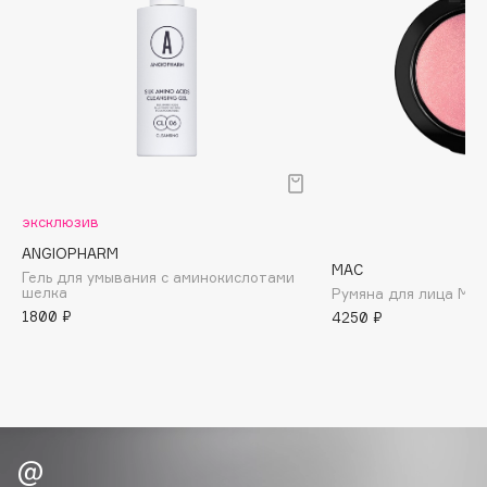
Biomed
Biorepair
Blanx
Blistex
BLOME
Boadicea The Victorious
Bobbi Brown
BOOMSHOP
эксклюзив
BORK
ANGIOPHARM
MAC
Гель для умывания с аминокислотами
Brunello Cucinelli
шелка
Румяна для лица Mac 
Bvlgari
1800 ₽
4250 ₽
by TERRY
BY WISHTREND
Byredo
C