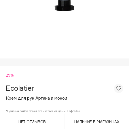
Подарки
Tom Ford
HFC
Для дома
Angiopharm
Техника
KIKO Milano
Estée Lauder
Clarins
0 - 9
25%
100BON
22|11
Ecolatier
Крем для рук Аргана и монои
A
*Цена на сайте может отличаться от цены в офлайн
Acqua di Parma
НЕТ ОТЗЫВОВ
НАЛИЧИЕ В МАГАЗИНАХ
Acque di Italia