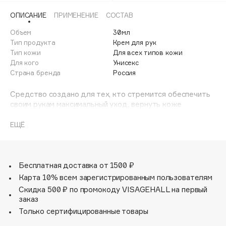
Adele for you
ОПИСАНИЕ
ПРИМЕНЕНИЕ
СОСТАВ
Финал лета
Advante
ЭКСКЛЮЗИВ
Объем
30мл
1 АВГ - 31 АВГ
Aesop
Тип продукта
Крем для рук
Age Stop
Тип кожи
Для всех типов кожи
ЭКСКЛЮЗИВ
Для кого
Унисекс
AHFA Cosmetics
Страна бренда
Россия
Ajmal
Средство создано для тех, кто стремится обеспечить
Alix Avien
своим рукам максимальный уход, вернуть коже
Allies of Skin
мягкость и сохранить её ухоженный вид.
AMAN
ЕЩЁ
Amina Daudova Brushes
Amouage
Бесплатная доставка от 1500 ₽
Amuleto Di Casa
Карта 10% всем зарегистрированным пользователям
Angiopharm
ЭКСКЛЮЗИВ
Скидка 500 ₽ по промокоду VISAGEHALL на первый
Annbeauty
заказ
Anua
Только сертифицированные товары
Apadent