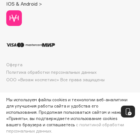
IOS & Android >
Deonica
Dessange
Dior
Divage
Dolce & Gabbana
Dolomit
Dorco
Оферта
DP Daily Perfection
Политика обработки персональных данных
Dr. Vranjes Firenze
ООО «Визаж косметикс» Все права защищены
Dr.Althea
Dr.Ceuracle
Мы используем файлы cookies и технологии веб-аналитики
Dr.Jart+
для улучшения работы сайта и удобства его
DSD de Luxe
использования. Продолжая пользоваться сайтом и нажимая
«Принять», вы подтверждаете использование cookies
Dyson
вашего браузера и соглашаетесь
с политикой обработки
персональных данных.
ДОБАВИТЬ В КОРЗИНУ
164 ₽
218 ₽