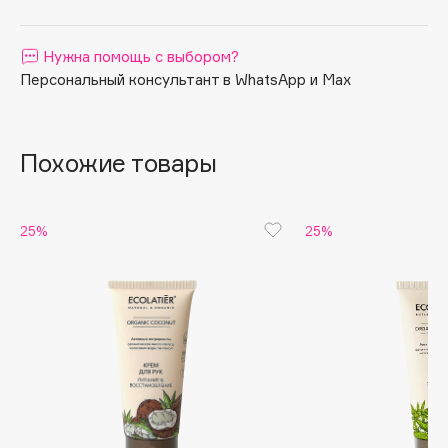
Apagard
Aravia Professional
Нужна помощь с выбором?
Персональный консультант в WhatsApp и Max
Arcadia
Archetype
Architect Demidoff
Похожие товары
ARIVE MAKEUP
Art&Fact
Art-Visage
25%
25%
Artdeco
Astra
Atelier Rebul
Augustinus Bader
Aveda
Avene