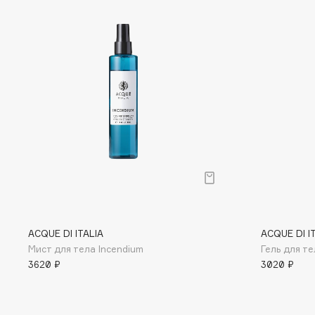
D
d'Alba
Dior
DABO
Divage
DARLING*
Dolce & Gabbana
Darphin
Dolomit
Davines
Dorco
Deonica
DP Daily Perfection
Dessange
Dr. Vranjes Firenze
E
ACQUE DI ITALIA
ACQUE DI I
Мист для тела Incendium
Гель для те
Eat My
Ella Bartsueva Brushes
3620 ₽
3020 ₽
Ecolatier
EMBRACE Haircare
Ecotools
Emmanuelle Jane
EGG
Enough