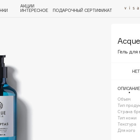
АКЦИИ
НКИ
ИНТЕРЕСНОЕ
ПОДАРОЧНЫЙ СЕРТИФИКАТ
Acque 
P
Q
R
S
T
U
V
W
Y
Z
А - Я
Гель для 
НЕ
ОПИСАНИЕ
Angiopharm
KIKO Milano
Объем
Тип проду
Estée Lauder
Страна бр
Clarins
Тип кожи
Текстура
Для кого