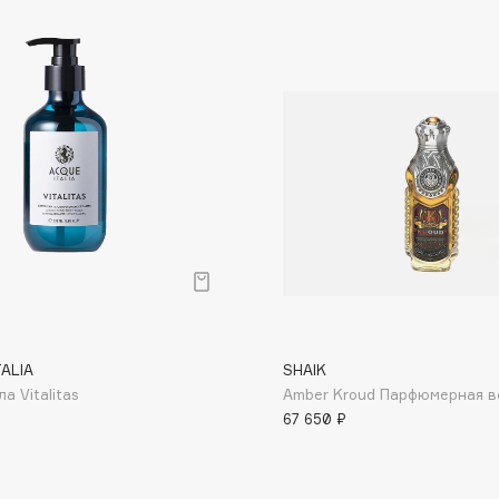
Dr.Althea
Dr.Ceuracle
Dr.Jart+
DSD de Luxe
Dyson
TALIA
SHAIK
ла Vitalitas
Amber Kroud Парфюмерная в
Estée Lauder
67 650 ₽
Etat Pur
Etude House
Etude organix