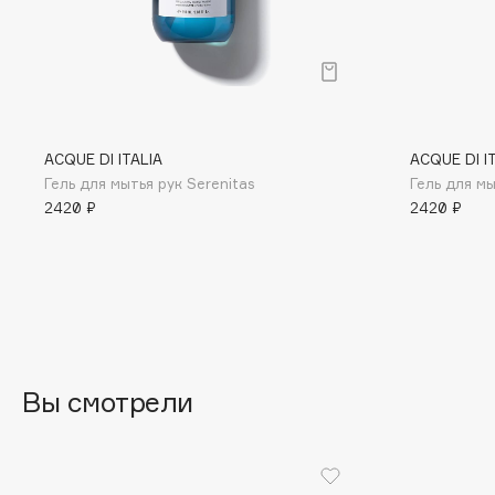
BLOME
C
ACQUE DI ITALIA
ACQUE DI I
Cadence
Chupa Chups
Гель для мытья рук Serenitas
Гель для мы
Capelli Dorati
Clarette
2420 ₽
2420 ₽
Carbon Theory
Clarins
Carmex
Clarins Precious
НОВИНКА
Carolina Herrera
Clinique
Catrice
Clive Christian
Celimax
Club De Nuit
Cettua
Collagenina
Вы смотрели