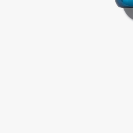
Подарки
0 - 9
Для дома
100BON
22|11
Техника
A
Acqua di Parma
Amina Daudova Brushes
Acque di Italia
Amouage
Adele for you
Amuleto Di Casa
Advante
Angiopharm
ЭКСКЛЮЗИВ
ЭКСКЛЮЗИВ
Aesop
Annbeauty
Age Stop
Anua
ЭКСКЛЮЗИВ
Apadent
AHFA Cosmetics
Apagard
Ajmal