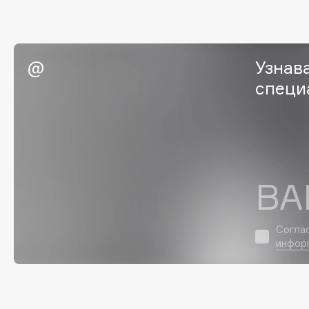
EGIA
EpilProfi
Eigshow
Erborian
Elemis
Essence
Узнав
Elian Russia
Essential Parfums Paris
специ
Elie Saab
Estrâde
F
ВА
FANE
Flipper
Farmstay
FLOEMA
Согла
Felce Azzurra
Floraïku
инфор
Fillerina
Forlle'd
ЭКСКЛЮЗИВ
Fiona Franchimon