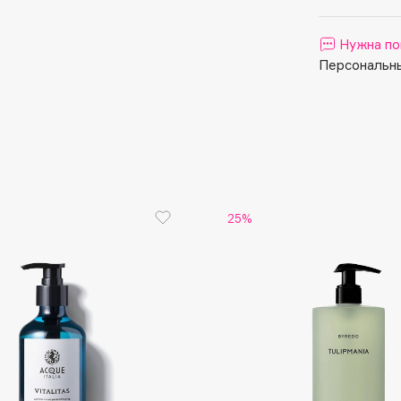
Aveda
Avene
Нужна по
Персональны
Boadicea The Victorious
Bobbi Brown
25%
BOOMSHOP
BORK
Brunello Cucinelli
Bvlgari
by TERRY
BY WISHTREND
Byredo