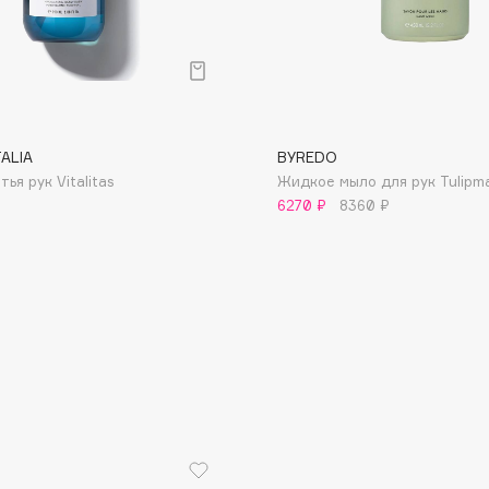
TALIA
BYREDO
Consly
тья рук Vitalitas
Жидкое мыло для рук Tulipm
Corimo
6270 ₽
8360 ₽
CosRX
Cottolina
Crescina
Cunzite
Curaprox