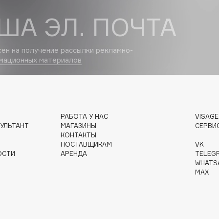
ША ЭЛ. ПОЧТА
Dr.Althea
Dr.Ceuracle
сен на получение
рассылки рекламно-
Dr.Jart+
мационных материалов
DSD de Luxe
Dyson
РАБОТА У НАС
VISAG
УЛЬТАНТ
МАГАЗИНЫ
СЕРВИ
КОНТАКТЫ
ПОСТАВЩИКАМ
VK
ОСТИ
АРЕНДА
TELEG
WHATS
MAX
Estrâde
Estée Lauder
Etat Pur
Etude House