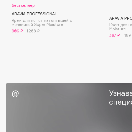
BLOME
бестселлер
ARAVIA PROFESSIONAL
ARAVIA PR
Крем для ног от натоптышей с
мочевиной Super Moisture
Крем для н
Moisture
C
906 ₽
1208 ₽
367 ₽
489
Cadence
Chupa Chups
Capelli Dorati
Clarette
Carbon Theory
Clarins
Carmex
Clarins Precious
НОВИНКА
Carolina Herrera
Clinique
Catrice
Clive Christian
Узнав
Celimax
Club De Nuit
специ
Cettua
Collagenina