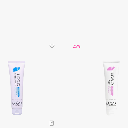
Aveda
регулируе
чувство 
Avene
Витамин Е
возрастн
производс
капилляро
предотвр
звёздочек
25%
Ментол. 
тонизиру
свойствам
Boadicea The Victorious
мышечное 
Bobbi Brown
нейтрализ
аромат.
BOOMSHOP
Преимуще
BORK
Оздоровл
Brunello Cucinelli
здоровье,
тяжёлого
Bvlgari
болезнетв
by TERRY
раздражен
эластично
BY WISHTREND
Пилинг. Б
Byredo
обновляя