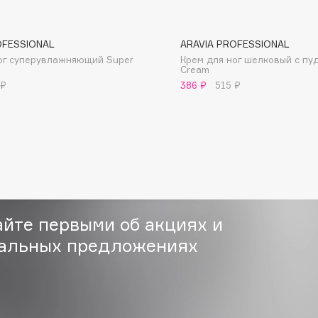
и эластич
OFESSIONAL
ARAVIA PROFESSIONAL
ог суперувлажняющий Super
Крем для ног шелковый с пуд
Cream
 ₽
386 ₽
515 ₽
Consly
Corimo
CosRX
Cottolina
Crescina
Cunzite
айте первыми об акциях и
Curaprox
альных предложениях