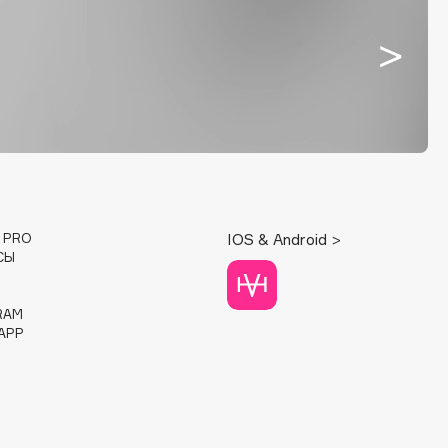
E PRO
IOS & Android >
СЫ
RAM
APP