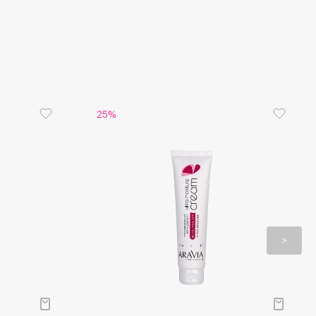
т водный и жировой баланс, снимает зуд, боль и
дискомфорта.
 (токоферол). Этот витамин активно борется с
ыми проявлениями. Он стимулирует
тво собственного коллагена, укрепляет стенки
в, ускоряет регенерацию тканей,
ащает образование купероза и сосудистых
.
25%
Ментол обладает освежающими,
ющими, антисептическими и бактерицидными
и. Он приятно охлаждает кожу, снимает
напряжение, устраняет отёчность,
ует неприятный запах и придаёт коже свежий
ства использования
ение. Бальзам помогает восстановить
 энергию и жизненные силы кожи стоп после
 трудового дня. Средство нейтрализует
орные бактерии, снимает воспаления и
ия, возвращает коже гладкость, упругость и
сть.
альзам мягко отшелушивает ороговевшие ткани,
 поверхность дермы и возвращая коже мягкость