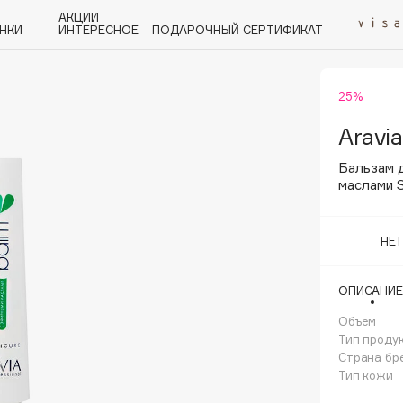
АКЦИИ
НКИ
ИНТЕРЕСНОЕ
ПОДАРОЧНЫЙ СЕРТИФИКАТ
25%
P
Q
R
S
T
U
V
W
Y
Z
А - Я
Aravia
Бальзам 
маслами 
НЕ
Angiopharm
KIKO Milano
ОПИСАНИЕ
Estée Lauder
Объем
Clarins
Тип проду
Страна бр
Тип кожи