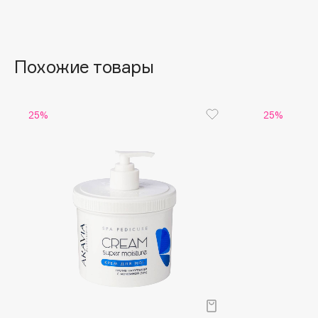
Aravia Professional
Alix Avien
Arcadia
Allies of Skin
Archetype
AMAN
Похожие товары
B
25%
25%
Babor
beautyblender
Baffy
Bebble
Balmain Hair Couture
Beverly Hills Polo Club
ЭКСКЛЮЗИВ
Biodance
Banderas
Bioderma
Basicare
Biomed
Batiste
Biorepair
Beauty Bomb
Blanx
Beauty Pati
Blistex
Beautyblades
НОВИНКА