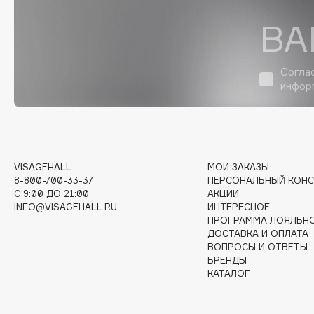
D
ВА
d'Alba
Dior
DABO
Divage
Согла
DARLING*
Dolce & Gabbana
инфор
Darphin
Dolomit
Davines
Dorco
Deonica
DP Daily Perfection
Dessange
Dr. Vranjes Firenze
VISAGEHALL
МОИ ЗАКАЗЫ
8-800-700-33-37
ПЕРСОНАЛЬНЫЙ КОНС
C 9:00 ДО 21:00
АКЦИИ
INFO@VISAGEHALL.RU
ИНТЕРЕСНОЕ
E
ПРОГРАММА ЛОЯЛЬН
ДОСТАВКА И ОПЛАТА
ВОПРОСЫ И ОТВЕТЫ
Eat My
Ella Bartsueva Brushes
БРЕНДЫ
КАТАЛОГ
Ecolatier
EMBRACE Haircare
Ecotools
Emmanuelle Jane
EGIA
Enough