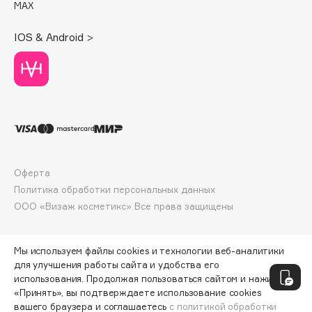
MAX
Deonica
Dessange
IOS & Android >
Dior
Divage
Dolce & Gabbana
Dolomit
Dorco
DP Daily Perfection
Dr. Vranjes Firenze
Оферта
Dr.Althea
Политика обработки персональных данных
Dr.Ceuracle
ООО «Визаж косметикс» Все права защищены
Dr.Jart+
DSD de Luxe
Мы используем файлы cookies и технологии веб-аналитики
Dyson
для улучшения работы сайта и удобства его
использования. Продолжая пользоваться сайтом и нажимая
«Принять», вы подтверждаете использование cookies
вашего браузера и соглашаетесь
с политикой обработки