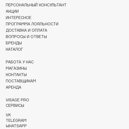
Collagenina
ПЕРСОНАЛЬНЫЙ КОНСУЛЬТАНТ
Consly
АКЦИИ
ИНТЕРЕСНОЕ
Corimo
ПРОГРАММА ЛОЯЛЬНОСТИ
CosRX
ДОСТАВКА И ОПЛАТА
Cottolina
ВОПРОСЫ И ОТВЕТЫ
БРЕНДЫ
Crescina
КАТАЛОГ
Cunzite
Curaprox
РАБОТА У НАС
МАГАЗИНЫ
КОНТАКТЫ
D
ПОСТАВЩИКАМ
АРЕНДА
d'Alba
VISAGE PRO
DABO
СЕРВИСЫ
DARLING*
VK
Darphin
TELEGRAM
Davines
WHATSAPP