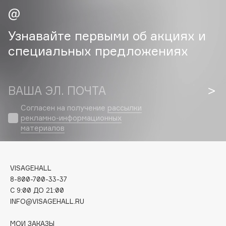
Cadence
Узнавайте первыми об акциях и
Capelli Dorati
специальных предложениях
Carbon Theory
Carmex
Carolina Herrera
ВАША ЭЛ. ПОЧТА
Catrice
Celimax
Согласен на получение
рассылки
рекламно-информационных
Cettua
материалов
Chupa Chups
Clarette
Clarins
VISAGEHALL
Clarins Precious
8-800-700-33-37
Clinique
C 9:00 ДО 21:00
INFO@VISAGEHALL.RU
Clive Christian
Club De Nuit
МОИ ЗАКАЗЫ