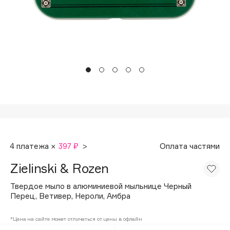
Подарки
Tom Ford
HFC
Для дома
Angiopharm
Техника
KIKO Milano
Estée Lauder
Clarins
0 - 9
100BON
4 платежа ×
397 ₽
>
Оплата частями
22|11
Zielinski & Rozen
A
Твердое мыло в алюминиевой мыльнице Черный
Перец, Ветивер, Нероли, Амбра
Acqua di Parma
*Цена на сайте может отличаться от цены в офлайн
Acque di Italia