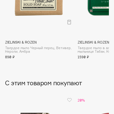
B
Babor
Baffy
Balmain Hair Couture
ЭКСКЛЮЗИВ
Banderas
ZIELINSKI & ROZEN
ZIELINSKI & ROZEN
Basicare
Твердое мыло Черный перец, Ветивер,
Твердое мыло в алю
Batiste
Нероли, Амбра
мыльнице Табак, Кед
890 ₽
1590 ₽
Beauty Bomb
Beauty Pati
Beautyblades
НОВИНКА
beautyblender
С этим товаром покупают
Bebble
Beverly Hills Polo Club
20%
Biodance
Bioderma