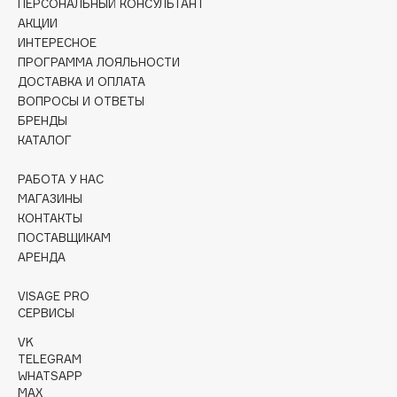
ПЕРСОНАЛЬНЫЙ КОНСУЛЬТАНТ
Collagenina
АКЦИИ
Consly
ИНТЕРЕСНОЕ
Corimo
ПРОГРАММА ЛОЯЛЬНОСТИ
ДОСТАВКА И ОПЛАТА
CosRX
ВОПРОСЫ И ОТВЕТЫ
Cottolina
БРЕНДЫ
Crescina
КАТАЛОГ
Cunzite
РАБОТА У НАС
Curaprox
МАГАЗИНЫ
КОНТАКТЫ
ПОСТАВЩИКАМ
D
АРЕНДА
d'Alba
VISAGE PRO
DABO
СЕРВИСЫ
DARLING*
VK
TELEGRAM
Darphin
WHATSAPP
Davines
MAX