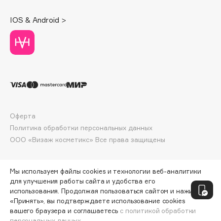
Deonica
IOS & Android >
Dessange
Dior
Divage
Dolce & Gabbana
Dolomit
Dorco
DP Daily Perfection
Оферта
Dr. Vranjes Firenze
Политика обработки персональных данных
Dr.Althea
ООО «Визаж косметикс» Все права защищены
Dr.Ceuracle
Dr.Jart+
Мы используем файлы cookies и технологии веб-аналитики
DSD de Luxe
для улучшения работы сайта и удобства его
Dyson
использования. Продолжая пользоваться сайтом и нажимая
«Принять», вы подтверждаете использование cookies
вашего браузера и соглашаетесь
с политикой обработки
персональных данных.