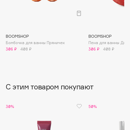
B
Babor
Baffy
Balmain Hair Couture
ЭКСКЛЮЗИВ
BOOMSHOP
BOOMSHOP
Banderas
Бомбочка для ванны Пряничек
Пена для ванны Доб
306 ₽
408 ₽
306 ₽
408 ₽
Basicare
Batiste
Beauty Bomb
Beauty Pati
Beautyblades
НОВИНКА
С этим товаром покупают
beautyblender
Bebble
30%
50%
Beverly Hills Polo Club
Biodance
Bioderma