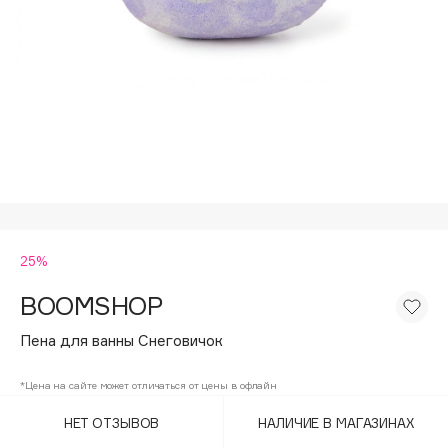
Подарки
Tom Ford
HFC
Для дома
Angiopharm
Техника
KIKO Milano
Estée Lauder
Clarins
0 - 9
25%
100BON
22|11
BOOMSHOP
Пена для ванны Снеговичок
A
*Цена на сайте может отличаться от цены в офлайн
Acqua di Parma
НЕТ ОТЗЫВОВ
НАЛИЧИЕ В МАГАЗИНАХ
Acque di Italia