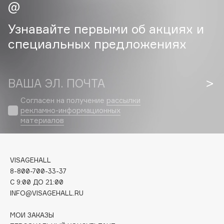
Cadence
Узнавайте первыми об акциях и
Capelli Dorati
специальных предложениях
Carbon Theory
Carmex
Carolina Herrera
ВАША ЭЛ. ПОЧТА
Catrice
Согласен на получение
рассылки
Celimax
рекламно-информационных
Cettua
материалов
Chupa Chups
Clarette
Clarins
VISAGEHALL
8-800-700-33-37
Clarins Precious
НОВИНКА
C 9:00 ДО 21:00
Clinique
INFO@VISAGEHALL.RU
Clive Christian
МОИ ЗАКАЗЫ
Club De Nuit