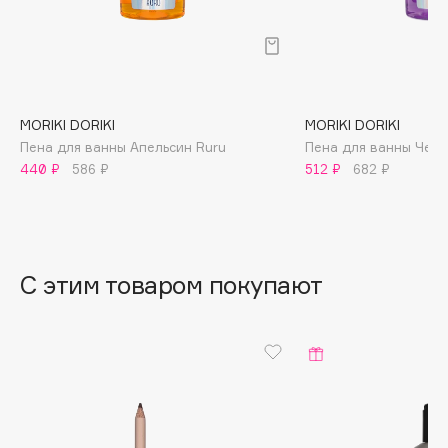
B
Babor
Baffy
Balmain Hair Couture
ЭКСКЛЮЗИВ
MORIKI DORIKI
MORIKI DORIKI
Banderas
Пена для ванны Апельсин Ruru
Пена для ванны Черн
440 ₽
586 ₽
512 ₽
682 ₽
Basicare
Batiste
Beauty Bomb
Beauty Pati
С этим товаром покупают
Beautyblades
НОВИНКА
beautyblender
Bebble
Beverly Hills Polo Club
Biodance
Bioderma