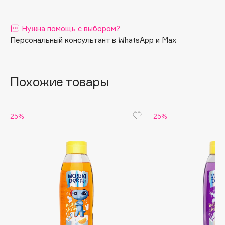
Apagard
Aravia Professional
Нужна помощь с выбором?
Персональный консультант в WhatsApp и Max
Arcadia
Archetype
Architect Demidoff
Похожие товары
ARIVE MAKEUP
Art&Fact
Art-Visage
25%
25%
Artdeco
Astra
Atelier Rebul
Augustinus Bader
Aveda
Avene