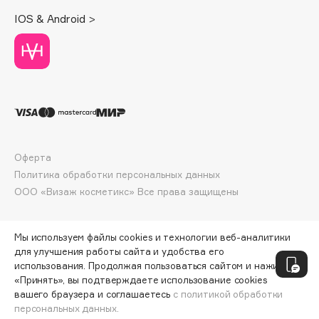
Deonica
IOS & Android >
Dessange
Dior
Divage
Dolce & Gabbana
Dolomit
Dorco
DP Daily Perfection
Оферта
Dr. Vranjes Firenze
Политика обработки персональных данных
Dr.Althea
ООО «Визаж косметикс» Все права защищены
Dr.Ceuracle
Dr.Jart+
Мы используем файлы cookies и технологии веб-аналитики
DSD de Luxe
для улучшения работы сайта и удобства его
использования. Продолжая пользоваться сайтом и нажимая
Dyson
«Принять», вы подтверждаете использование cookies
вашего браузера и соглашаетесь
с политикой обработки
персональных данных.
ДОБАВИТЬ В КОРЗИНУ
512 ₽
682 ₽