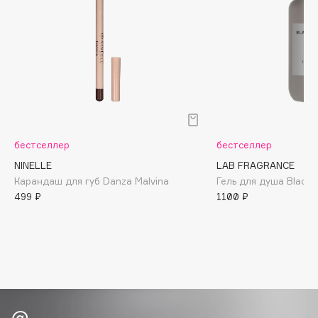
Biomed
Biorepair
Blanx
Blistex
BLOME
Boadicea The Victorious
Bobbi Brown
BOOMSHOP
бестселлер
бестселлер
BORK
NINELLE
LAB FRAGRANCE
Карандаш для губ Danza Malvina
Гель для душа Black 
Brunello Cucinelli
499 ₽
1100 ₽
Bvlgari
by TERRY
BY WISHTREND
Byredo
C