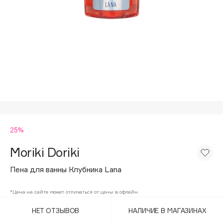
Подарки
Tom Ford
HFC
Для дома
Angiopharm
Техника
KIKO Milano
Estée Lauder
Clarins
0 - 9
25%
100BON
22|11
Moriki Doriki
Пена для ванны Клубника Lana
A
*Цена на сайте может отличаться от цены в офлайн
Acqua di Parma
НЕТ ОТЗЫВОВ
НАЛИЧИЕ В МАГАЗИНАХ
Acque di Italia