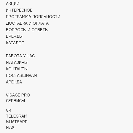
АКЦИИ
Collagenina
ИНТЕРЕСНОЕ
Consly
ПРОГРАММА ЛОЯЛЬНОСТИ
Corimo
ДОСТАВКА И ОПЛАТА
CosRX
ВОПРОСЫ И ОТВЕТЫ
БРЕНДЫ
Cottolina
КАТАЛОГ
Crescina
Cunzite
РАБОТА У НАС
Curaprox
МАГАЗИНЫ
КОНТАКТЫ
ПОСТАВЩИКАМ
D
АРЕНДА
VISAGE PRO
d'Alba
СЕРВИСЫ
DABO
VK
DARLING*
TELEGRAM
Darphin
WHATSAPP
MAX
Davines