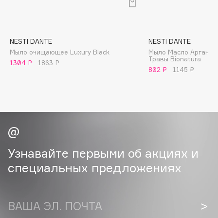
B
Babor
Baffy
NESTI DANTE
NESTI DANTE
Мыло очищающее Luxury Black
Мыло Масло Аргании
Balmain Hair Couture
ЭКСКЛЮЗИВ
Травы Bionatura
1304 ₽
1863 ₽
Banderas
802 ₽
1145 ₽
Basicare
Batiste
Beauty Bomb
Beauty Pati
Beautyblades
НОВИНКА
Узнавайте первыми об акциях и
beautyblender
специальных предложениях
Bebble
Beverly Hills Polo Club
Biodance
ВАША ЭЛ. ПОЧТА
Bioderma