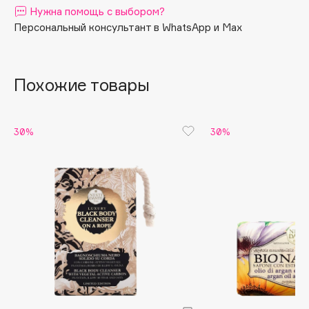
Нужна помощь с выбором?
Apagard
Персональный консультант в WhatsApp и Max
Aravia Professional
Arcadia
Archetype
Похожие товары
Architect Demidoff
ARIVE MAKEUP
30%
30%
Art&Fact
Art-Visage
Artdeco
Astra
Atelier Rebul
Augustinus Bader
Aveda
Avene