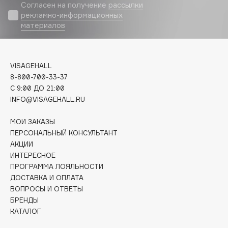
Biomed
Согласен на получение
рассылки
рекламно-информационных
Biorepair
материалов
Blanx
Blistex
BLOME
VISAGEHALL
Boadicea The Victorious
8-800-700-33-37
Bobbi Brown
C 9:00 ДО 21:00
INFO@VISAGEHALL.RU
BOOMSHOP
BORK
МОИ ЗАКАЗЫ
Brunello Cucinelli
ПЕРСОНАЛЬНЫЙ КОНСУЛЬТАНТ
АКЦИИ
Bvlgari
ИНТЕРЕСНОЕ
by TERRY
ПРОГРАММА ЛОЯЛЬНОСТИ
BY WISHTREND
ДОСТАВКА И ОПЛАТА
Byredo
ВОПРОСЫ И ОТВЕТЫ
БРЕНДЫ
КАТАЛОГ
C