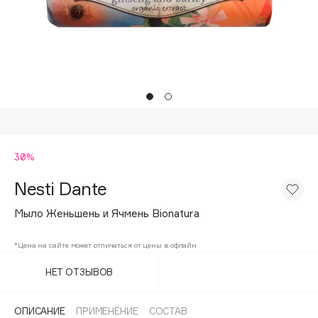
Подарки
Tom Ford
HFC
Для дома
Angiopharm
Техника
KIKO Milano
Estée Lauder
Clarins
0 - 9
30%
Nesti Dante
100BON
22|11
Мыло Женьшень и Ячмень Bionatura
*Цена на сайте может отличаться от цены в офлайн
A
НЕТ ОТЗЫВОВ
Acqua di Parma
Acque di Italia
ОПИСАНИЕ
ПРИМЕНЕНИЕ
СОСТАВ