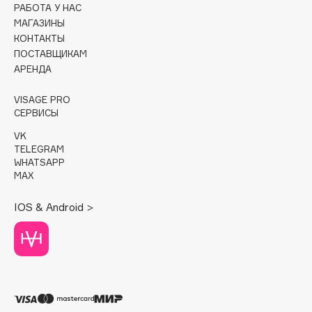
РАБОТА У НАС
МАГАЗИНЫ
Cadence
КОНТАКТЫ
Capelli Dorati
ПОСТАВЩИКАМ
Carbon Theory
АРЕНДА
Carmex
VISAGE PRO
Carolina Herrera
СЕРВИСЫ
Catrice
VK
Celimax
TELEGRAM
Cettua
WHATSAPP
MAX
Chupa Chups
Clarette
IOS & Android >
Clarins
Clarins Precious
Clinique
Clive Christian
Club De Nuit