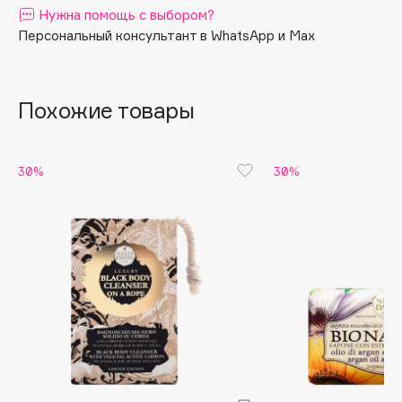
Нужна помощь с выбором?
способ расслабиться и успокоить разум. Аромат
Apagard
лаванды создает чувство уверенности и покоя.
Персональный консультант в WhatsApp и Max
Aravia Professional
Arcadia
Archetype
Похожие товары
Architect Demidoff
ARIVE MAKEUP
30%
30%
Art&Fact
Art-Visage
Artdeco
Astra
Atelier Rebul
Augustinus Bader
Aveda
Avene