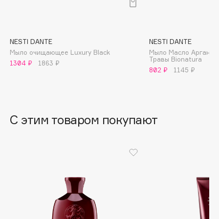
B
Babor
Baffy
NESTI DANTE
NESTI DANTE
Мыло очищающее Luxury Black
Мыло Масло Аргании
Balmain Hair Couture
ЭКСКЛЮЗИВ
Травы Bionatura
1304 ₽
1863 ₽
Banderas
802 ₽
1145 ₽
Basicare
Batiste
Beauty Bomb
С этим товаром покупают
Beauty Pati
Beautyblades
НОВИНКА
beautyblender
Bebble
Beverly Hills Polo Club
Biodance
Bioderma