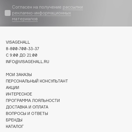
Biomed
Согласен на получение
рассылки
Biorepair
рекламно-информационных
Blanx
материалов
Blistex
BLOME
VISAGEHALL
Boadicea The Victorious
8-800-700-33-37
Bobbi Brown
C 9:00 ДО 21:00
BOOMSHOP
INFO@VISAGEHALL.RU
BORK
МОИ ЗАКАЗЫ
Brunello Cucinelli
ПЕРСОНАЛЬНЫЙ КОНСУЛЬТАНТ
Bvlgari
АКЦИИ
by TERRY
ИНТЕРЕСНОЕ
BY WISHTREND
ПРОГРАММА ЛОЯЛЬНОСТИ
ДОСТАВКА И ОПЛАТА
Byredo
ВОПРОСЫ И ОТВЕТЫ
БРЕНДЫ
КАТАЛОГ
C