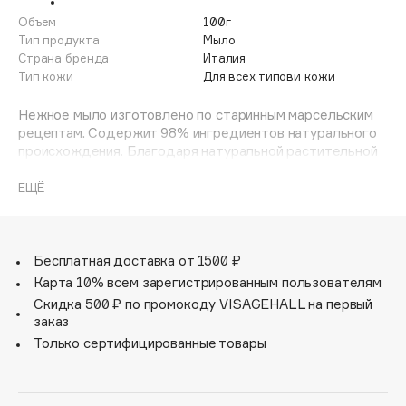
Adele for you
Объем
100г
Финал лета
Advante
Тип продукта
Мыло
ЭКСКЛЮЗИВ
Страна бренда
Италия
1 АВГ - 31 АВГ
Aesop
Тип кожи
Для всех типови кожи
Age Stop
ЭКСКЛЮЗИВ
Нежное мыло изготовлено по старинным марсельским
AHFA Cosmetics
рецептам. Содержит 98% ингредиентов натурального
Ajmal
происхождения. Благодаря натуральной растительной
основе мягко очищает кожу, не пересушивая её. Масло
Alix Avien
карите в составе мыла питает, увлажняет и защищает
ЕЩЁ
Allies of Skin
кожу.
AMAN
Amina Daudova Brushes
Бесплатная доставка от 1500 ₽
Amouage
Карта 10% всем зарегистрированным пользователям
Amuleto Di Casa
Скидка 500 ₽ по промокоду VISAGEHALL на первый
заказ
Angiopharm
ЭКСКЛЮЗИВ
Только сертифицированные товары
Annbeauty
Anua
Apadent