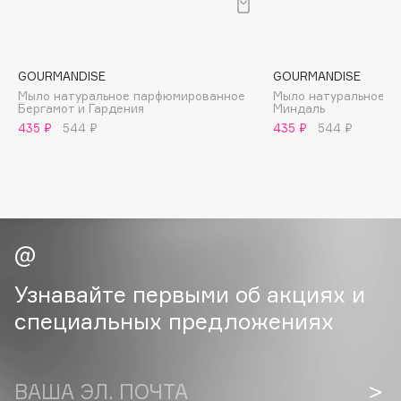
B
Babor
Baffy
GOURMANDISE
GOURMANDISE
Мыло натуральное парфюмированное
Мыло натуральное 
Balmain Hair Couture
ЭКСКЛЮЗИВ
Бергамот и Гардения
Миндаль
Banderas
435 ₽
544 ₽
435 ₽
544 ₽
Basicare
Batiste
Beauty Bomb
Beauty Pati
Beautyblades
НОВИНКА
beautyblender
Узнавайте первыми об акциях и
Bebble
специальных предложениях
Beverly Hills Polo Club
Biodance
Bioderma
ВАША ЭЛ. ПОЧТА