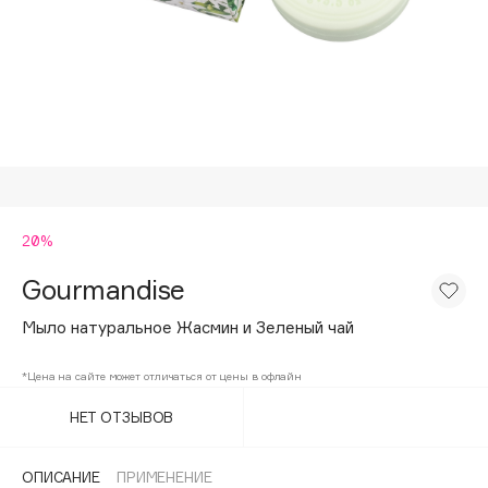
Подарки
Tom Ford
HFC
Для дома
Angiopharm
Техника
KIKO Milano
Estée Lauder
Clarins
0 - 9
20%
Gourmandise
100BON
22|11
Мыло натуральное Жасмин и Зеленый чай
*Цена на сайте может отличаться от цены в офлайн
A
НЕТ ОТЗЫВОВ
Acqua di Parma
Acque di Italia
ОПИСАНИЕ
ПРИМЕНЕНИЕ