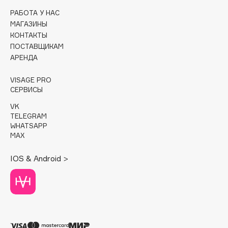
РАБОТА У НАС
Cadence
МАГАЗИНЫ
Capelli Dorati
КОНТАКТЫ
ПОСТАВЩИКАМ
Carbon Theory
АРЕНДА
Carmex
Carolina Herrera
VISAGE PRO
СЕРВИСЫ
Catrice
Celimax
VK
TELEGRAM
Cettua
WHATSAPP
Chupa Chups
MAX
Clarette
IOS & Android >
Clarins
Clarins Precious
НОВИНКА
Clinique
Clive Christian
Club De Nuit