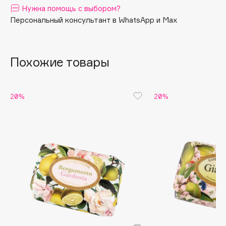
Нужна помощь с выбором?
Apagard
Персональный консультант в WhatsApp и Max
Aravia Professional
Arcadia
Archetype
Похожие товары
Architect Demidoff
ARIVE MAKEUP
20%
20%
Art&Fact
Art-Visage
Artdeco
Astra
Atelier Rebul
Augustinus Bader
Aveda
Avene