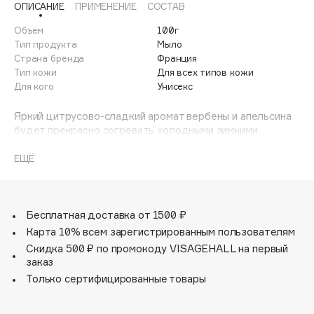
ОПИСАНИЕ
ПРИМЕНЕНИЕ
СОСТАВ
Adele for you
Финал лета
Advante
Объем
100г
ЭКСКЛЮЗИВ
Тип продукта
Мыло
1 АВГ - 31 АВГ
Aesop
Страна бренда
Франция
Age Stop
Тип кожи
Для всех типов кожи
ЭКСКЛЮЗИВ
Для кого
Унисекс
AHFA Cosmetics
Ajmal
Яркий цитрусово-сладкий аромат вербены и апельсина
будет прекрасно согревать холодными зимними
Alix Avien
вечерами, напоминая о ярком лете.
Allies of Skin
Он подарит приятное ощущение комфорта, заряд
ЕЩЁ
AMAN
бодрости и энергии, наполнит день яркими красками.
Нежное мыло изготовлено по старинным марсельским
Amina Daudova Brushes
рецептам.
Amouage
Содержит 98% ингредиентов натурального
Бесплатная доставка от 1500 ₽
происхождения.
Amuleto Di Casa
Карта 10% всем зарегистрированным пользователям
Благодаря натуральным растительным компонентам,
Скидка 500 ₽ по промокоду VISAGEHALL на первый
Angiopharm
ЭКСКЛЮЗИВ
которые получены особым способом, позволяющим
заказ
сохранить целебные свойства растений, мыло мягко
Annbeauty
Только сертифицированные товары
очищает и питает кожу, окутывая ее природными
Anua
ароматами.
Apadent