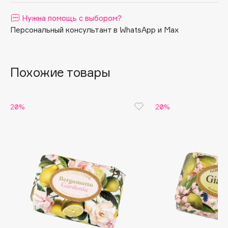
Apagard
Нужна помощь с выбором?
Aravia Professional
Персональный консультант в WhatsApp и Max
Arcadia
Archetype
Похожие товары
Architect Demidoff
ARIVE MAKEUP
Art&Fact
20%
20%
Art-Visage
Artdeco
Astra
Atelier Rebul
Augustinus Bader
Aveda
Avene