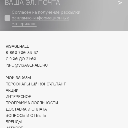
ВАША ЭЛ. ПОЧТА
Biomed
Biorepair
Согласен на получение
рассылки
Blanx
рекламно-информационных
материалов
Blistex
BLOME
Boadicea The Victorious
VISAGEHALL
Bobbi Brown
8-800-700-33-37
BOOMSHOP
C 9:00 ДО 21:00
INFO@VISAGEHALL.RU
BORK
Brunello Cucinelli
МОИ ЗАКАЗЫ
Bvlgari
ПЕРСОНАЛЬНЫЙ КОНСУЛЬТАНТ
by TERRY
АКЦИИ
ИНТЕРЕСНОЕ
BY WISHTREND
ПРОГРАММА ЛОЯЛЬНОСТИ
Byredo
ДОСТАВКА И ОПЛАТА
ВОПРОСЫ И ОТВЕТЫ
БРЕНДЫ
C