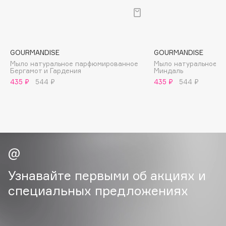
B
Babor
Baffy
GOURMANDISE
GOURMANDISE
Balmain Hair Couture
ЭКСКЛЮЗИВ
Мыло натуральное парфюмированное
Мыло натуральное 
Бергамот и Гардения
Миндаль
Banderas
435 ₽
544 ₽
435 ₽
544 ₽
Basicare
Batiste
Beauty Bomb
Beauty Pati
Beautyblades
НОВИНКА
beautyblender
Узнавайте первыми об акциях и
Bebble
Beverly Hills Polo Club
специальных предложениях
Biodance
Bioderma