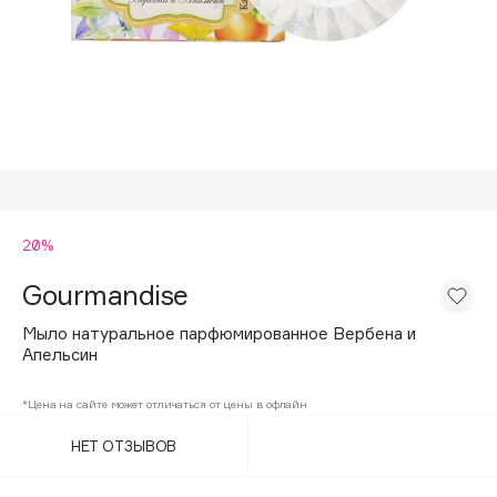
Подарки
Tom Ford
HFC
Для дома
Angiopharm
Техника
KIKO Milano
Estée Lauder
Clarins
0 - 9
20%
Gourmandise
100BON
22|11
Мыло натуральное парфюмированное Вербена и
Апельсин
A
*Цена на сайте может отличаться от цены в офлайн
НЕТ ОТЗЫВОВ
Acqua di Parma
Acque di Italia