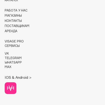
КАТАЛОГ
Cadence
РАБОТА У НАС
Capelli Dorati
МАГАЗИНЫ
КОНТАКТЫ
Carbon Theory
ПОСТАВЩИКАМ
Carmex
АРЕНДА
Carolina Herrera
VISAGE PRO
Catrice
СЕРВИСЫ
Celimax
VK
Cettua
TELEGRAM
Chupa Chups
WHATSAPP
MAX
Clarette
Clarins
IOS & Android >
Clarins Precious
НОВИНКА
Clinique
Clive Christian
Club De Nuit