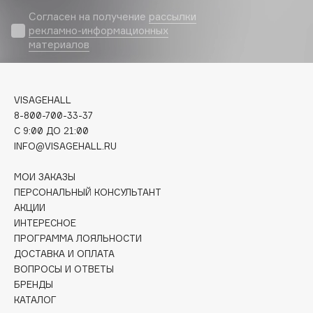
Biomed
Согласен на получение
рассылки
Biorepair
рекламно-информационных
Blanx
материалов
Blistex
BLOME
VISAGEHALL
Boadicea The Victorious
8-800-700-33-37
Bobbi Brown
C 9:00 ДО 21:00
BOOMSHOP
INFO@VISAGEHALL.RU
BORK
МОИ ЗАКАЗЫ
Brunello Cucinelli
ПЕРСОНАЛЬНЫЙ КОНСУЛЬТАНТ
Bvlgari
АКЦИИ
by TERRY
ИНТЕРЕСНОЕ
BY WISHTREND
ПРОГРАММА ЛОЯЛЬНОСТИ
ДОСТАВКА И ОПЛАТА
Byredo
ВОПРОСЫ И ОТВЕТЫ
БРЕНДЫ
КАТАЛОГ
C