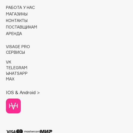
РАБОТА У НАС
Cadence
МАГАЗИНЫ
Capelli Dorati
КОНТАКТЫ
ПОСТАВЩИКАМ
Carbon Theory
АРЕНДА
Carmex
Carolina Herrera
VISAGE PRO
СЕРВИСЫ
Catrice
Celimax
VK
TELEGRAM
Cettua
WHATSAPP
Chupa Chups
MAX
Clarette
IOS & Android >
Clarins
Clarins Precious
Clinique
Clive Christian
Club De Nuit