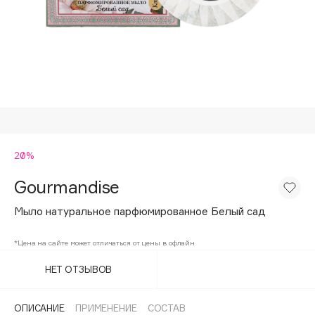
Подарки
Tom Ford
HFC
Для дома
Angiopharm
Техника
KIKO Milano
Estée Lauder
Clarins
0 - 9
20%
Gourmandise
100BON
22|11
Мыло натуральное парфюмированное Белый сад
*Цена на сайте может отличаться от цены в офлайн
A
НЕТ ОТЗЫВОВ
Acqua di Parma
Acque di Italia
ОПИСАНИЕ
ПРИМЕНЕНИЕ
СОСТАВ