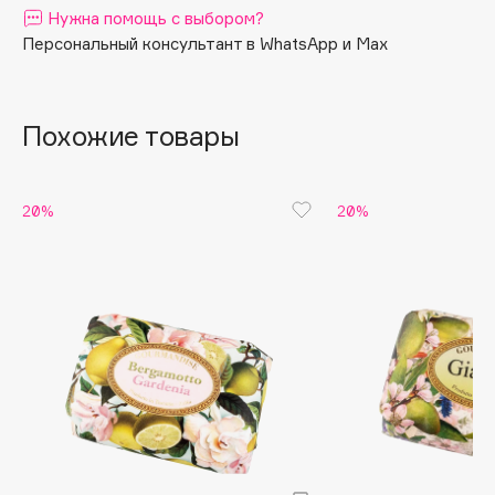
Нужна помощь с выбором?
Apagard
Персональный консультант в WhatsApp и Max
Aravia Professional
Arcadia
Archetype
Похожие товары
Architect Demidoff
ARIVE MAKEUP
20%
20%
Art&Fact
Art-Visage
Artdeco
Astra
Atelier Rebul
Augustinus Bader
Aveda
Avene