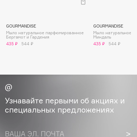
B
Babor
Baffy
GOURMANDISE
GOURMANDISE
Мыло натуральное парфюмированное
Мыло натуральное 
Balmain Hair Couture
ЭКСКЛЮЗИВ
Бергамот и Гардения
Миндаль
Banderas
435 ₽
544 ₽
435 ₽
544 ₽
Basicare
Batiste
Beauty Bomb
Beauty Pati
Beautyblades
НОВИНКА
beautyblender
Узнавайте первыми об акциях и
Bebble
специальных предложениях
Beverly Hills Polo Club
Biodance
Bioderma
ВАША ЭЛ. ПОЧТА