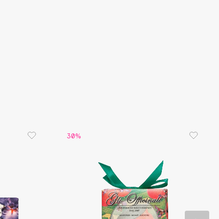
ливает гидролипидный слой кожи, повышает ее
 и эластичность. Высокая концентрация
ов в масле арганы обуславливает его
антные свойства, а благодаря входящим в
енасыщенным жирным кислотам масло отлично
ет и смягчает кожу.
30%