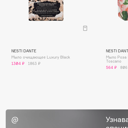
BLOME
C
Cadence
Chupa Chups
NESTI DANTE
NESTI DAN
Capelli Dorati
Clarette
Мыло очищающее Luxury Black
Мыло Роза 
Carbon Theory
Clarins
Toscano
1304 ₽
1863 ₽
564 ₽
806
Carmex
Clarins Precious
НОВИНКА
Carolina Herrera
Clinique
Catrice
Clive Christian
Celimax
Club De Nuit
Cettua
Collagenina
Узнав
специ