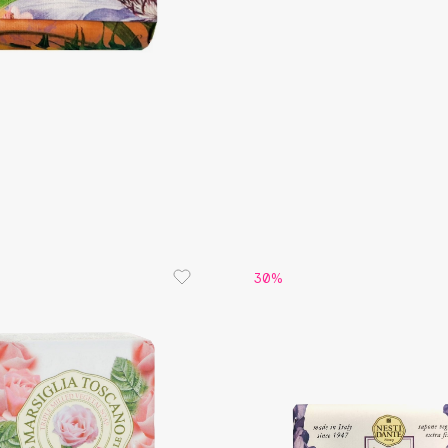
Aveda
восстанав
упругость
Avene
токоферол
антиоксид
состав н
успокаива
Boadicea The Victorious
Bobbi Brown
BOOMSHOP
30%
BORK
Brunello Cucinelli
Bvlgari
by TERRY
BY WISHTREND
Byredo