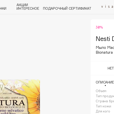
АКЦИИ
НКИ
ИНТЕРЕСНОЕ
ПОДАРОЧНЫЙ СЕРТИФИКАТ
30%
P
Q
R
S
T
U
V
W
Y
Z
А - Я
Nesti 
Мыло Мас
Bionatura
НЕ
Angiopharm
KIKO Milano
ОПИСАНИЕ
Estée Lauder
Объем
Clarins
Тип проду
Страна бр
Тип кожи
Для кого