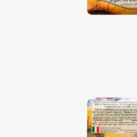
Подарки
0 - 9
Для дома
100BON
22|11
Техника
A
Acqua di Parma
Amina Daudova Brushes
Acque di Italia
Amouage
Adele for you
Amuleto Di Casa
Advante
Angiopharm
ЭКСКЛЮЗИВ
ЭКСКЛЮЗИВ
Aesop
Annbeauty
Age Stop
Anua
ЭКСКЛЮЗИВ
Apadent
AHFA Cosmetics
Apagard
Ajmal