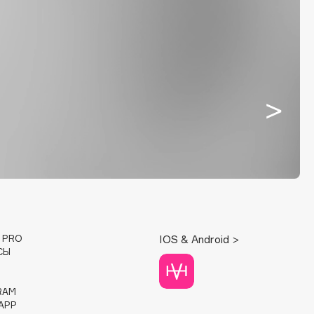
E PRO
IOS & Android >
СЫ
RAM
APP