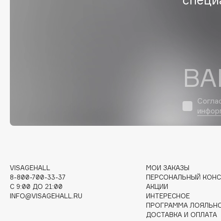
D
d'Alba
Dior
DABO
Divage
DARLING*
Dolce & Gabbana
Darphin
Dolomit
ВА
Davines
Dorco
Deonica
DP Daily Perfection
Согла
Dessange
Dr. Vranjes Firenze
инфор
E
VISAGEHALL
МОИ ЗАКАЗЫ
8-800-700-33-37
ПЕРСОНАЛЬНЫЙ КОНС
Eat My
Ella Bartsueva Brushes
C 9:00 ДО 21:00
АКЦИИ
Ecolatier
EMBRACE Haircare
INFO@VISAGEHALL.RU
ИНТЕРЕСНОЕ
ПРОГРАММА ЛОЯЛЬН
Ecotools
Emmanuelle Jane
ДОСТАВКА И ОПЛАТА
EGIA
Enough