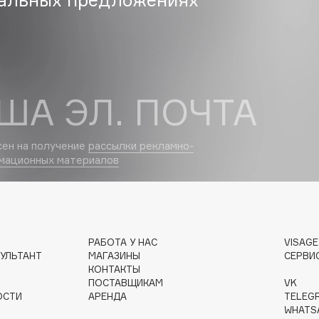
Dr.Althea
Dr.Ceuracle
Dr.Jart+
DSD de Luxe
ША ЭЛ. ПОЧТА
Dyson
сен на получение
рассылки рекламно-
мационных материалов
РАБОТА У НАС
VISAG
УЛЬТАНТ
МАГАЗИНЫ
СЕРВИ
Estrâde
КОНТАКТЫ
Estée Lauder
ПОСТАВЩИКАМ
VK
ОСТИ
АРЕНДА
TELEG
Etat Pur
WHATS
Etude House