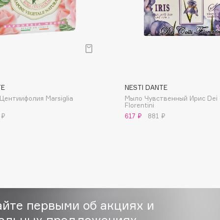
Consly
TE
NESTI DANTE
Corimo
Центиифолия Marsiglia
Мыло Чувственный Ирис Dei C
CosRX
Florentini
 ₽
617 ₽
881 ₽
Cottolina
Crescina
Cunzite
Curaprox
айте первыми об акциях и
альных предложениях