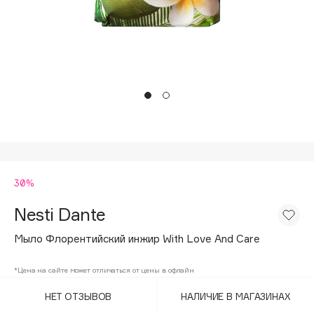
Подарки
Tom Ford
HFC
Для дома
Angiopharm
Техника
KIKO Milano
Estée Lauder
Clarins
0 - 9
30%
100BON
22|11
Nesti Dante
Мыло Флорентийский инжир With Love And Care
A
*Цена на сайте может отличаться от цены в офлайн
Acqua di Parma
НЕТ ОТЗЫВОВ
НАЛИЧИЕ В МАГАЗИНАХ
Acque di Italia