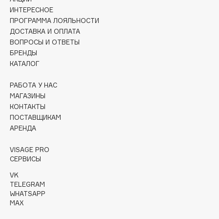
Collagenina
ИНТЕРЕСНОЕ
Consly
ПРОГРАММА ЛОЯЛЬНОСТИ
ДОСТАВКА И ОПЛАТА
Corimo
ВОПРОСЫ И ОТВЕТЫ
CosRX
БРЕНДЫ
Cottolina
КАТАЛОГ
Crescina
РАБОТА У НАС
Cunzite
МАГАЗИНЫ
Curaprox
КОНТАКТЫ
ПОСТАВЩИКАМ
АРЕНДА
D
VISAGE PRO
d'Alba
СЕРВИСЫ
DABO
VK
TELEGRAM
DARLING*
WHATSAPP
Darphin
MAX
Davines