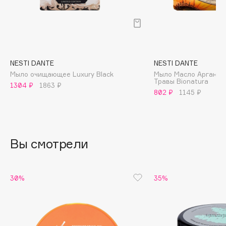
B
Babor
Baffy
Balmain Hair Couture
ЭКСКЛЮЗИВ
NESTI DANTE
NESTI DANTE
Banderas
Мыло очищающее Luxury Black
Мыло Масло Аргании
Травы Bionatura
1304 ₽
1863 ₽
Basicare
802 ₽
1145 ₽
Batiste
Beauty Bomb
Beauty Pati
Вы смотрели
Beautyblades
НОВИНКА
beautyblender
Bebble
30%
35%
Beverly Hills Polo Club
Biodance
Bioderma