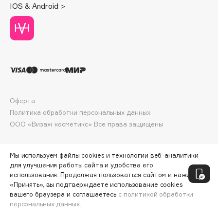
IOS & Android >
Deonica
Dessange
Dior
Divage
Dolce & Gabbana
Dolomit
Dorco
Оферта
DP Daily Perfection
Политика обработки персональных данных
Dr. Vranjes Firenze
ООО «Визаж косметикс» Все права защищены
Dr.Althea
Dr.Ceuracle
Мы используем файлы cookies и технологии веб-аналитики
Dr.Jart+
для улучшения работы сайта и удобства его
DSD de Luxe
использования. Продолжая пользоваться сайтом и нажимая
Dyson
«Принять», вы подтверждаете использование cookies
вашего браузера и соглашаетесь
с политикой обработки
персональных данных.
ДОБАВИТЬ В КОРЗИНУ
814 ₽
1163 ₽