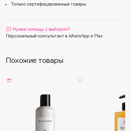
свежести, чистоты и комфорта. Для всех типов кожи.
Только сертифицированные товары
Vegan продукт.
Apagard
Aravia Professional
Arcadia
Нужна помощь с выбором?
Archetype
Персональный консультант в WhatsApp и Max
Architect Demidoff
ARIVE MAKEUP
Art&Fact
Похожие товары
Art-Visage
Artdeco
Astra
Atelier Rebul
Augustinus Bader
Aveda
Avene