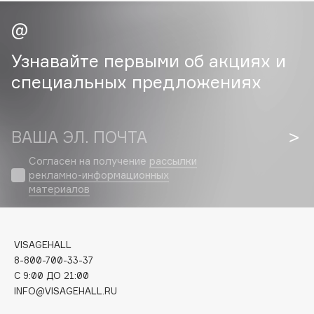
Cadence
Capelli Dorati
Узнавайте первыми об акциях и
Carbon Theory
специальных предложениях
Carmex
Carolina Herrera
Catrice
ВАША ЭЛ. ПОЧТА
Celimax
Согласен на получение
рассылки
Cettua
рекламно-информационных
Chupa Chups
материалов
Clarette
Clarins
Clarins Precious
VISAGEHALL
8-800-700-33-37
Clinique
C 9:00 ДО 21:00
Clive Christian
INFO@VISAGEHALL.RU
Club De Nuit