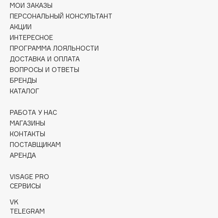
Collagenina
МОИ ЗАКАЗЫ
ПЕРСОНАЛЬНЫЙ КОНСУЛЬТАНТ
Consly
АКЦИИ
Corimo
ИНТЕРЕСНОЕ
CosRX
ПРОГРАММА ЛОЯЛЬНОСТИ
ДОСТАВКА И ОПЛАТА
Cottolina
ВОПРОСЫ И ОТВЕТЫ
Crescina
БРЕНДЫ
Cunzite
КАТАЛОГ
Curaprox
РАБОТА У НАС
МАГАЗИНЫ
D
КОНТАКТЫ
ПОСТАВЩИКАМ
АРЕНДА
d'Alba
DABO
VISAGE PRO
DARLING*
СЕРВИСЫ
Darphin
VK
Davines
TELEGRAM