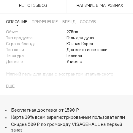
Adele for you
НЕТ ОТЗЫВОВ
НАЛИЧИЕ В МАГАЗИНАХ
Финал лета
Advante
ЭКСКЛЮЗИВ
1 АВГ - 31 АВГ
Aesop
ОПИСАНИЕ
ПРИМЕНЕНИЕ
БРЕНД
СОСТАВ
Age Stop
Объем
ЭКСКЛЮЗИВ
275мл
Тип продукта
Гель для душа
AHFA Cosmetics
Страна бренда
Южная Корея
Ajmal
Тип кожи
Для всех типов кожи
Текстура
Гелевая
Alix Avien
Для кого
Унисекс
Allies of Skin
AMAN
Мягкий гель для душа с экстрактом итальянского
белого трюфеля бережно удаляет загрязнения и питает
Amina Daudova Brushes
кожу, не оставляя сухости.
ЕЩЁ
Amouage
Насыщенный состав из 8 натуральных масел, экстракта
Amuleto Di Casa
коллагена, гиалуроновой кислоты и пантенола -
обеспечивает глубокое питание, смягчает кожу и
Angiopharm
ЭКСКЛЮЗИВ
предотвращает шелушения.
Бесплатная доставка от 1500 ₽
Annbeauty
Формула с низким pH 5.5-6.5 показателем позволяет
Карта 10% всем зарегистрированным пользователям
использовать продукт для чувствительной кожи.
Anua
Скидка 500 ₽ по промокоду VISAGEHALL на первый
Цитрусово-цветочный аромат дарит ощущение
заказ
Apadent