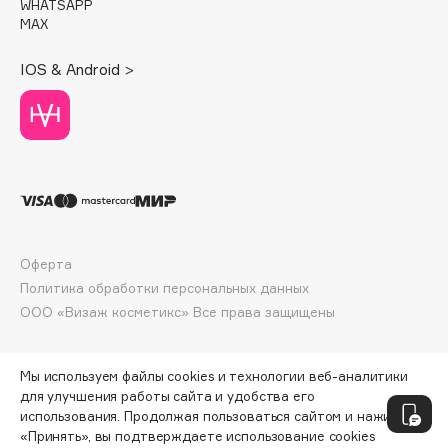
WHATSAPP
Deonica
MAX
Dessange
IOS & Android >
Dior
Divage
Dolce & Gabbana
Dolomit
Dorco
DP Daily Perfection
Dr. Vranjes Firenze
Оферта
Dr.Althea
Политика обработки персональных данных
Dr.Ceuracle
ООО «Визаж косметикс» Все права защищены
Dr.Jart+
DSD de Luxe
Мы используем файлы cookies и технологии веб-аналитики
Dyson
для улучшения работы сайта и удобства его
использования. Продолжая пользоваться сайтом и нажимая
«Принять», вы подтверждаете использование cookies