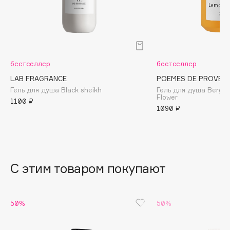
B
Babor
Baffy
Balmain Hair Couture
ЭКСКЛЮЗИВ
бестселлер
бестселлер
Banderas
LAB FRAGRANCE
POEMES DE PROVEN
Basicare
Гель для душа Black sheikh
Гель для душа Berga
Flower
1100 ₽
Batiste
1090 ₽
Beauty Bomb
Beauty Pati
Beautyblades
НОВИНКА
beautyblender
С этим товаром покупают
Bebble
Beverly Hills Polo Club
50%
50%
Biodance
Bioderma