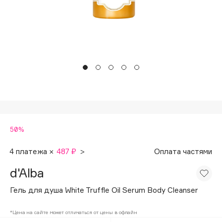
Подарки
Tom Ford
HFC
Для дома
Angiopharm
Техника
KIKO Milano
Estée Lauder
Clarins
0 - 9
50%
100BON
22|11
4 платежа ×
487 ₽
>
Оплата частями
d'Alba
A
Гель для душа White Truffle Oil Serum Body Cleanser
Acqua di Parma
*Цена на сайте может отличаться от цены в офлайн
Acque di Italia