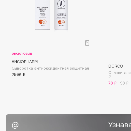
EGIA
EpilProfi
Eigshow
Erborian
Elemis
Essence
Elian Russia
Essential Parfums Paris
Elie Saab
Estrâde
эксклюзив
ANGIOPHARM
DORCO
F
Сыворотка антиоксидантная защитная
Станки для
2500 ₽
2
FANE
Flipper
78 ₽
98 ₽
Farmstay
FLOEMA
Felce Azzurra
Floraïku
Fillerina
Forlle'd
ЭКСКЛЮЗИВ
Fiona Franchimon
Узнав