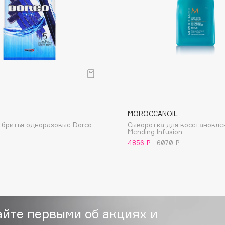
Eva Mosaic
Ex Nihilo
EXOARI L
MOROCCANOIL
 бритья одноразовые Dorco
Сыворотка для восстановле
Mending Infusion
Fragrance Du Bois
4856 ₽
6070 ₽
Frederic Malle
Frudia
Funny Organix
айте первыми об акциях и