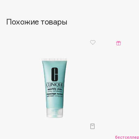
BLOME
Похожие товары
C
Cadence
Chupa Chups
Capelli Dorati
Clarette
Carbon Theory
Clarins
Carmex
Clarins Precious
Carolina Herrera
Clinique
Catrice
Clive Christian
Celimax
Club De Nuit
Cettua
Collagenina
бестселле