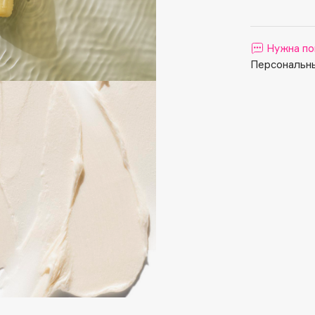
Aveda
Avene
Нужна по
Персональны
Boadicea The Victorious
Bobbi Brown
BOOMSHOP
BORK
Brunello Cucinelli
Bvlgari
by TERRY
BY WISHTREND
Byredo