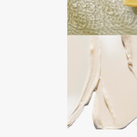
Aravia Professional
Alix Avien
Arcadia
Allies of Skin
Archetype
AMAN
B
Babor
beautyblender
Baffy
Bebble
Balmain Hair Couture
Beverly Hills Polo Club
ЭКСКЛЮЗИВ
Biodance
Banderas
Bioderma
Basicare
Biomed
Batiste
Biorepair
Beauty Bomb
Blanx
Beauty Pati
Blistex
Beautyblades
НОВИНКА