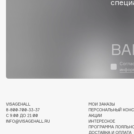
специ
G
Garnier
Giardino Magico
Gecko
Gillette
ВА
Geltek
Givenchy
Genosys
Global Keratin
ЭКСКЛЮЗИВ
Global White
Geomar
Согла
инфор
H
VISAGEHALL
МОИ ЗАКАЗЫ
Hadat Cosmetics
HELIBEAUTY
8-800-700-33-37
ПЕРСОНАЛЬНЫЙ КОНС
Hamis
Hempz
C 9:00 ДО 21:00
АКЦИИ
Hapica
HFC
INFO@VISAGEHALL.RU
ИНТЕРЕСНОЕ
ПРОГРАММА ЛОЯЛЬН
ДОСТАВКА И ОПЛАТА