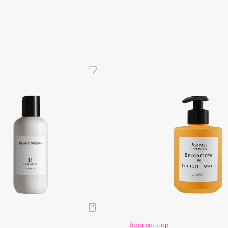
Consly
Corimo
CosRX
Cottolina
Crescina
Cunzite
Curaprox
р
бестселлер