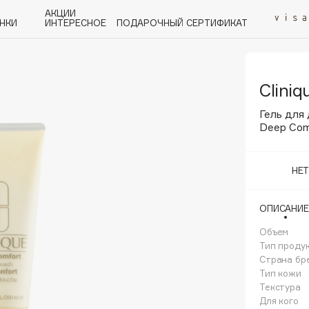
АКЦИИ
НКИ
ИНТЕРЕСНОЕ
ПОДАРОЧНЫЙ СЕРТИФИКАТ
Cliniq
P
Q
R
S
T
U
V
W
Y
Z
А - Я
Гель для
Deep Com
НЕ
Angiopharm
ОПИСАНИЕ
KIKO Milano
Объем
Estée Lauder
Тип проду
Clarins
Страна бр
Тип кожи
Текстура
Для кого