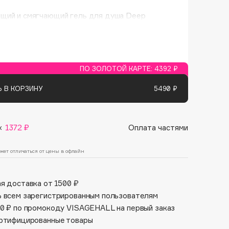
Финал лета
Парфюм для тебя
щий и смягчающий гель для душа Deep
1 АВГ - 31 АВГ
5 АВГ - 9 АВГ
ody Wash образует нежную пену, легко
, не пересушивает кожу и дарит ей ощущение
.
 насыщенная и бархатистая.
 подходит для чувствительной кожи.
ПО ЗОЛОТОЙ КАРТЕ:
4392 ₽
 В КОРЗИНУ
5490 ₽
×
1372 ₽
Оплата частями
жет отличаться от цены в офлайн
я доставка от 1500 ₽
 всем зарегистрированным пользователям
0 ₽ по промокоду VISAGEHALL на первый заказ
ртифицированные товары