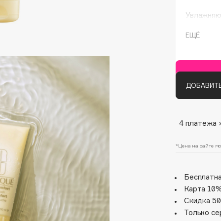
Увлажняю
Comfort B
смывается
ЕЩЁ
комфорта
Текстура:
Идеально
ДОБАВИТЬ
Architect Demidoff
4 платежа 
ARIVE MAKEUP
Art&Fact
*Цена на сайте мо
Art-Visage
Artdeco
Бесплатна
Astra
Карта 10%
Atelier Rebul
Скидка 50
Augustinus Bader
Только се