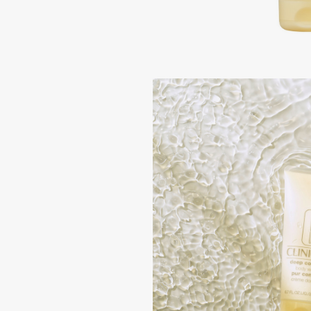
Подарки
0 - 9
Для дома
100BON
22|11
Техника
A
Acqua di Parma
Amina Daudova Brushes
Acque di Italia
Amouage
Adele for you
Amuleto Di Casa
Advante
Angiopharm
ЭКСКЛЮЗИВ
ЭКСКЛЮЗИВ
Aesop
Annbeauty
Age Stop
Anua
ЭКСКЛЮЗИВ
Apadent
AHFA Cosmetics
Apagard
Ajmal