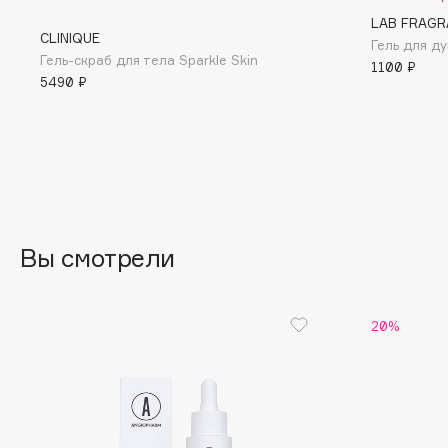
D
LAB FRAGR
CLINIQUE
Гель для ду
d'Alba
Dior
Гель-скраб для тела Sparkle Skin
1100 ₽
DABO
Divage
5490 ₽
DARLING*
Dolce & Gabbana
Darphin
Dolomit
Davines
Dorco
Deonica
DP Daily Perfection
Dessange
Dr. Vranjes Firenze
Вы смотрели
E
20%
Eat My
Ella Bartsueva Brushes
Ecolatier
EMBRACE Haircare
Ecotools
Emmanuelle Jane
EGG
Enough