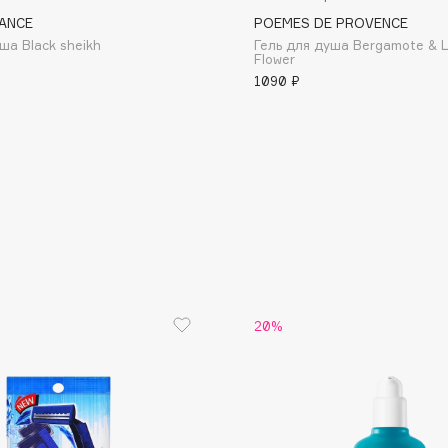
ANCE
POEMES DE PROVENCE
ша Black sheikh
Гель для душа Bergamote & 
Dr.Althea
Flower
Dr.Ceuracle
1090 ₽
Dr.Jart+
DSD de Luxe
Dyson
20%
Estée Lauder
Etat Pur
Etude House
Etude organix