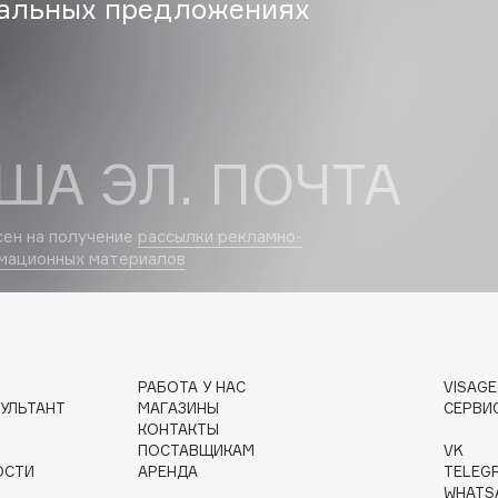
альных предложениях
Gourmandise
Grace Day
ША ЭЛ. ПОЧТА
Guerlain
Guess
сен на получение
рассылки рекламно-
мационных материалов
РАБОТА У НАС
VISAG
Holika Holika
УЛЬТАНТ
МАГАЗИНЫ
СЕРВИ
Holly Polly
КОНТАКТЫ
Holy Land
ПОСТАВЩИКАМ
VK
ОСТИ
АРЕНДА
TELEG
WHATS