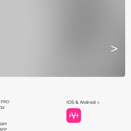
E PRO
IOS & Android >
СЫ
RAM
APP