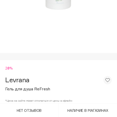
Подарки
Tom Ford
HFC
Для дома
Angiopharm
Техника
KIKO Milano
Estée Lauder
Clarins
0 - 9
20%
100BON
22|11
Levrana
Гель для душа ReFresh
A
*Цена на сайте может отличаться от цены в офлайн
Acqua di Parma
НЕТ ОТЗЫВОВ
НАЛИЧИЕ В МАГАЗИНАХ
Acque di Italia