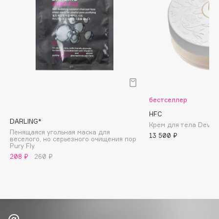
Biomed
Biorepair
Blanx
Blistex
BLOME
Boadicea The Victorious
Bobbi Brown
BOOMSHOP
бестселлер
BORK
HFC
DARLING*
Крем для тела Devil's 
Brunello Cucinelli
Пенящаяся угольная маска для
13 500 ₽
веселого, но серьезного очищения пор
Bvlgari
Pury Fly
by TERRY
208 ₽
260 ₽
BY WISHTREND
Byredo
C