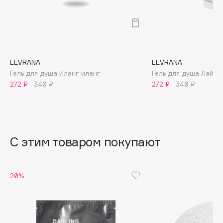
B
Babor
Baffy
Balmain Hair Couture
ЭКСКЛЮЗИВ
LEVRANA
LEVRANA
Banderas
Гель для душа Иланг-иланг
Гель для душа Лайм
272 ₽
340 ₽
272 ₽
340 ₽
Basicare
Batiste
Beauty Bomb
Beauty Pati
С этим товаром покупают
Beautyblades
НОВИНКА
beautyblender
Bebble
20%
Beverly Hills Polo Club
Biodance
Bioderma