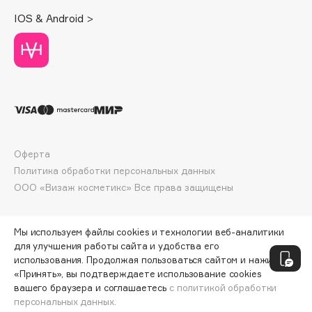
Deonica
IOS & Android >
Dessange
Dior
Divage
Dolce & Gabbana
Dolomit
Dorco
DP Daily Perfection
Оферта
Dr. Vranjes Firenze
Политика обработки персональных данных
Dr.Althea
ООО «Визаж косметикс» Все права защищены
Dr.Ceuracle
Dr.Jart+
Мы используем файлы cookies и технологии веб-аналитики
DSD de Luxe
для улучшения работы сайта и удобства его
использования. Продолжая пользоваться сайтом и нажимая
Dyson
«Принять», вы подтверждаете использование cookies
вашего браузера и соглашаетесь
с политикой обработки
персональных данных.
ДОБАВИТЬ В КОРЗИНУ
352 ₽
440 ₽