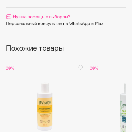
Apagard
Aravia Professional
Нужна помощь с выбором?
Персональный консультант в WhatsApp и Max
Arcadia
Archetype
Architect Demidoff
Похожие товары
ARIVE MAKEUP
Art&Fact
Art-Visage
20%
20%
Artdeco
Astra
Atelier Rebul
Augustinus Bader
Aveda
Avene