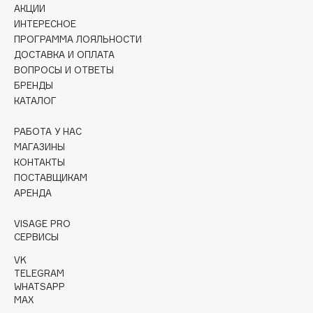
АКЦИИ
Collagenina
ИНТЕРЕСНОЕ
Consly
ПРОГРАММА ЛОЯЛЬНОСТИ
Corimo
ДОСТАВКА И ОПЛАТА
CosRX
ВОПРОСЫ И ОТВЕТЫ
БРЕНДЫ
Cottolina
КАТАЛОГ
Crescina
Cunzite
РАБОТА У НАС
Curaprox
МАГАЗИНЫ
КОНТАКТЫ
ПОСТАВЩИКАМ
D
АРЕНДА
VISAGE PRO
d'Alba
СЕРВИСЫ
DABO
VK
DARLING*
TELEGRAM
Darphin
WHATSAPP
MAX
Davines