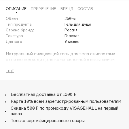
Adele for you
ОПИСАНИЕ
ПРИМЕНЕНИЕ
БРЕНД
СОСТАВ
Финал лета
Advante
ЭКСКЛЮЗИВ
Объем
250мл
1 АВГ - 31 АВГ
Aesop
Тип продукта
Гель для душа
Age Stop
Страна бренда
Россия
ЭКСКЛЮЗИВ
Текстура
Гелевая
AHFA Cosmetics
Для кого
Унисекс
Ajmal
Натуральный очищающий гель для тела с кислотами
Alix Avien
отлично подходит для кожи, склонной к высыпаниям.
Allies of Skin
Комплекс кислот мягко эксфолиирует, помогая удалить
AMAN
с поверхности кожи излишки себума, ороговевшие
ЕЩЁ
клетки и загрязнения.
Amina Daudova Brushes
Amouage
Благодаря натуральным растительным компонентам в
составе гель бережно очищает, не вызывает ощущения
Бесплатная доставка от 1500 ₽
Amuleto Di Casa
сухости или стянутости.
Карта 10% всем зарегистрированным пользователям
Angiopharm
ЭКСКЛЮЗИВ
Скидка 500 ₽ по промокоду VISAGEHALL на первый
Annbeauty
заказ
Anua
Только сертифицированные товары
Apadent