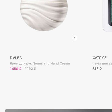
D
d'Alba
Dior
DABO
Divage
DARLING*
Dolce & Gabbana
Darphin
Dolomit
Davines
Dorco
Deonica
DP Daily Perfection
Dessange
Dr. Vranjes Firenze
D'ALBA
CATRICE
Крем для рук Nourishing Hand Cream
Тени для в
1450 ₽
2900 ₽
315 ₽
E
Eat My
Ella Bartsueva Brushes
Ecolatier
EMBRACE Haircare
Ecotools
Emmanuelle Jane
EGG
Enough