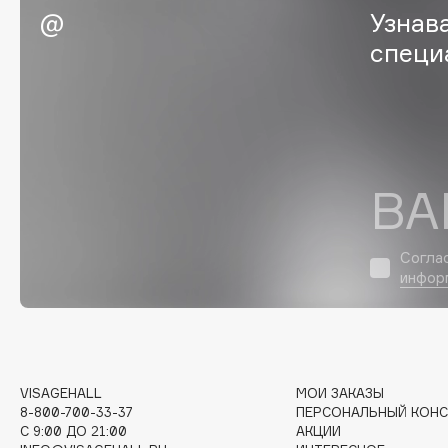
Узнав
EGIA
EpilProfi
специ
Eigshow
Erborian
Elemis
Essence
Elian Russia
Essential Parfums Paris
Elie Saab
Estrâde
ВА
F
Согла
инфор
FANE
Flipper
Farmstay
FLOEMA
Felce Azzurra
Floraïku
Fillerina
Forlle'd
ЭКСКЛЮЗИВ
VISAGEHALL
МОИ ЗАКАЗЫ
Fiona Franchimon
8-800-700-33-37
ПЕРСОНАЛЬНЫЙ КОНС
C 9:00 ДО 21:00
АКЦИИ