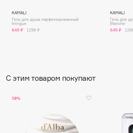
BLOME
KAMALI
KAMALI
Гель для душа парфюмированный
Гель для 
Intrigue
Blanche
649 ₽
1298 ₽
649 ₽
129
C
Cadence
Chupa Chups
Capelli Dorati
Clarette
Carbon Theory
Clarins
Carmex
Clarins Precious
С этим товаром покупают
Carolina Herrera
Clinique
Catrice
Clive Christian
Celimax
Club De Nuit
50%
Cettua
Collagenina