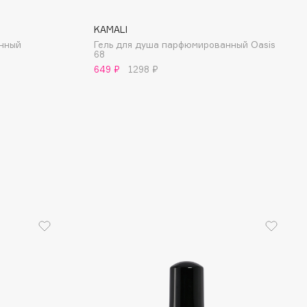
KAMALI
нный
Гель для душа парфюмированный Oasis
68
649 ₽
1298 ₽