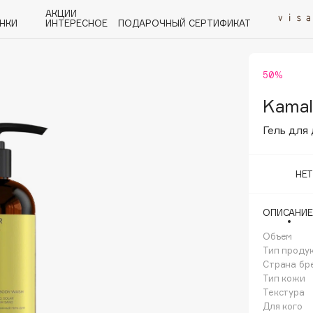
АКЦИИ
НКИ
ИНТЕРЕСНОЕ
ПОДАРОЧНЫЙ СЕРТИФИКАТ
50%
P
Q
R
S
T
U
V
W
Y
Z
А - Я
Kamal
Гель для
НЕ
Angiopharm
ОПИСАНИЕ
KIKO Milano
Объем
Estée Lauder
Тип проду
Clarins
Страна бр
Тип кожи
Текстура
Для кого