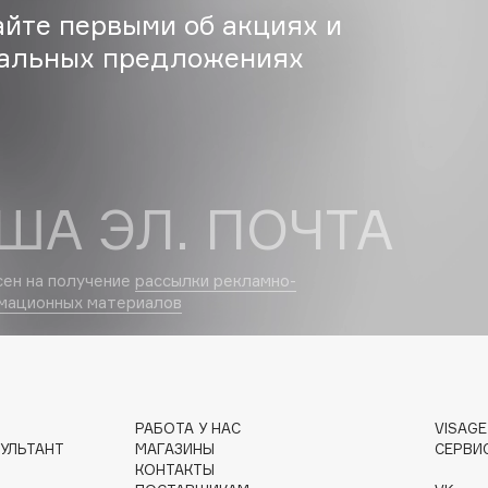
айте первыми об акциях и
Eva Mosaic
альных предложениях
Ex Nihilo
EXOARI L
ША ЭЛ. ПОЧТА
сен на получение
рассылки рекламно-
мационных материалов
Fragrance Du Bois
Frederic Malle
Frudia
Funny Organix
РАБОТА У НАС
VISAG
УЛЬТАНТ
МАГАЗИНЫ
СЕРВИ
КОНТАКТЫ