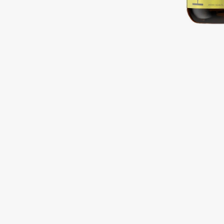
Подарки
0 - 9
Для дома
100BON
22|11
Техника
A
Acqua di Parma
Amina Daudova Brushes
Acque di Italia
Amouage
Adele for you
Amuleto Di Casa
Advante
Angiopharm
ЭКСКЛЮЗИВ
ЭКСКЛЮЗИВ
Aesop
Annbeauty
Age Stop
Anua
ЭКСКЛЮЗИВ
Apadent
AHFA Cosmetics
Apagard
Ajmal