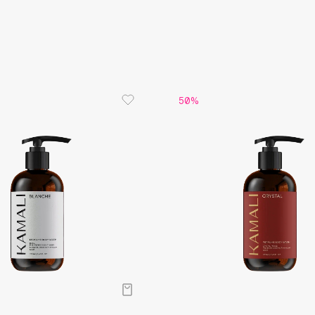
Aveda
Avene
50%
Boadicea The Victorious
Bobbi Brown
BOOMSHOP
BORK
Brunello Cucinelli
Bvlgari
by TERRY
BY WISHTREND
Byredo