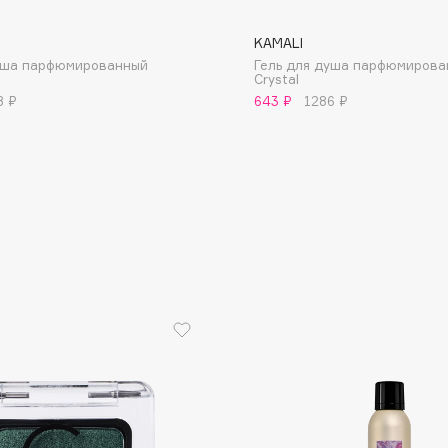
KAMALI
душа парфюмированный
Гель для душа парфюмирова
Crystal
8 ₽
643 ₽
1286 ₽
Consly
Corimo
CosRX
Cottolina
Crescina
Cunzite
Curaprox