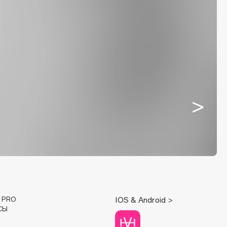
E PRO
IOS & Android >
СЫ