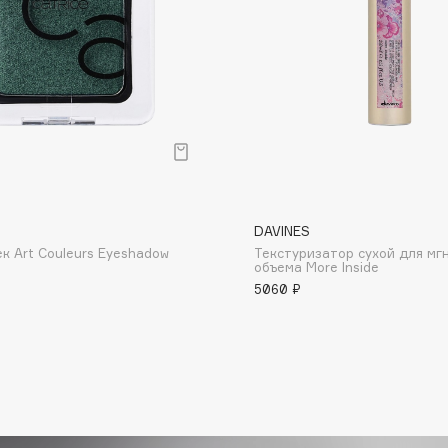
Dr.Althea
Dr.Ceuracle
Dr.Jart+
DSD de Luxe
Dyson
DAVINES
ек Art Couleurs Eyeshadow
Текстуризатор сухой для мг
объема More Inside
5060 ₽
Estée Lauder
Etat Pur
Etude House
Etude organix