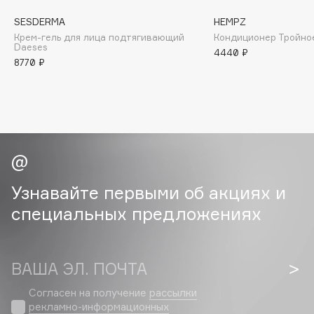
Collagenina
SESDERMA
HEMPZ
Consly
Крем-гель для лица подтягивающий
Кондиционер Тройно
Corimo
Daeses
4440 ₽
8770 ₽
CosRX
Cottolina
Crescina
Cunzite
Curaprox
Узнавайте первыми об акциях и
D
специальных предложениях
d'Alba
DABO
DARLING*
ВАША ЭЛ. ПОЧТА
Darphin
Согласен на получение
рассылки
Davines
рекламно-информационных