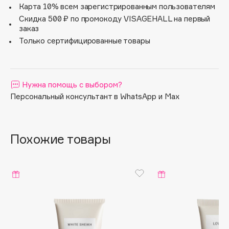
Карта 10% всем зарегистрированным пользователям
Apagard
Скидка 500 ₽ по промокоду VISAGEHALL на первый
Aravia Professional
заказ
Только сертифицированные товары
Arcadia
Archetype
Architect Demidoff
ARIVE MAKEUP
Нужна помощь с выбором?
Персональный консультант в WhatsApp и Max
Art&Fact
Art-Visage
Artdeco
Похожие товары
Astra
Atelier Rebul
Augustinus Bader
Aveda
Avene