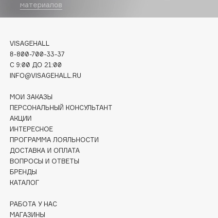
материалов
Deonica
Dessange
Dior
VISAGEHALL
Divage
8-800-700-33-37
Dolce & Gabbana
C 9:00 ДО 21:00
Dolomit
INFO@VISAGEHALL.RU
Dorco
МОИ ЗАКАЗЫ
DP Daily Perfection
ПЕРСОНАЛЬНЫЙ КОНСУЛЬТАНТ
Dr. Vranjes Firenze
АКЦИИ
ИНТЕРЕСНОЕ
Dr.Althea
ПРОГРАММА ЛОЯЛЬНОСТИ
Dr.Ceuracle
ДОСТАВКА И ОПЛАТА
Dr.Jart+
ВОПРОСЫ И ОТВЕТЫ
DSD de Luxe
БРЕНДЫ
КАТАЛОГ
Dyson
РАБОТА У НАС
МАГАЗИНЫ