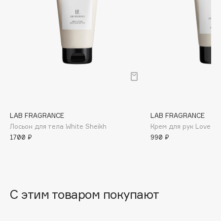
B
Babor
Baffy
Balmain Hair Couture
ЭКСКЛЮЗИВ
Banderas
Basicare
Batiste
Beauty Bomb
LAB FRAGRANCE
LAB FRAGRANCE
Beauty Pati
Лосьон для тела White Sheikh
Крем для рук Love Aff
1700 ₽
990 ₽
Beautyblades
НОВИНКА
beautyblender
Bebble
Beverly Hills Polo Club
С этим товаром покупают
Biodance
Bioderma