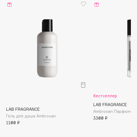
Biomed
Biorepair
Blanx
Blistex
BLOME
Boadicea The Victorious
Bobbi Brown
BOOMSHOP
BORK
Brunello Cucinelli
Bvlgari
бестселлер
by TERRY
BY WISHTREND
LAB FRAGRANCE
LAB FRAGRANCE
Ambroxan Парфюмир
Byredo
Гель для душа Ambroxan
3300 ₽
1100 ₽
C