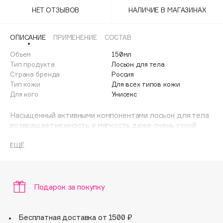
Adele for you
НЕТ ОТЗЫВОВ
НАЛИЧИЕ В МАГАЗИНАХ
Финал лета
Advante
ЭКСКЛЮЗИВ
1 АВГ - 31 АВГ
Aesop
ОПИСАНИЕ
ПРИМЕНЕНИЕ
СОСТАВ
Age Stop
ЭКСКЛЮЗИВ
Объем
150мл
Тип продукта
Лосьон для тела
AHFA Cosmetics
Страна бренда
Россия
Ajmal
Тип кожи
Для всех типов кожи
Alix Avien
Для кого
Унисекс
Allies of Skin
Насыщенный активными компонентами лосьон для тела
AMAN
возвращает нежность и мягкость даже очень сухой
коже. Питает и разглаживает, придавая ей
Amina Daudova Brushes
шелковистость. Масло ши обеспечивает интенсивное
ЕЩЁ
Amouage
питание, выравнивает тон, возвращает сияние, смягчает,
Amuleto Di Casa
повышает эластичность. Масло кокоса увлажняет,
тонизирует, устраняет сухость и шелушения. Быстро
Angiopharm
ЭКСКЛЮЗИВ
впитывается, оставляя на коже изысканный шлейф
Подарок за покупку
Annbeauty
аромата Ambroxan
Anua
Бесплатная доставка от 1500 ₽
Apadent