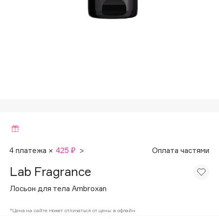
Подарки
Tom Ford
HFC
Для дома
Angiopharm
Техника
KIKO Milano
Estée Lauder
Clarins
0 - 9
100BON
22|11
4 платежа ×
425 ₽
>
Оплата частями
Lab Fragrance
A
Лосьон для тела Ambroxan
Acqua di Parma
*Цена на сайте может отличаться от цены в офлайн
Acque di Italia