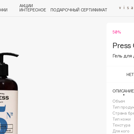
АКЦИИ
НКИ
ИНТЕРЕСНОЕ
ПОДАРОЧНЫЙ СЕРТИФИКАТ
50%
P
Q
R
S
T
U
V
W
Y
Z
А - Я
Press 
Гель для
НЕ
Angiopharm
ОПИСАНИЕ
KIKO Milano
Объем
Estée Lauder
Тип проду
Clarins
Страна бр
Тип кожи
Текстура
Для кого