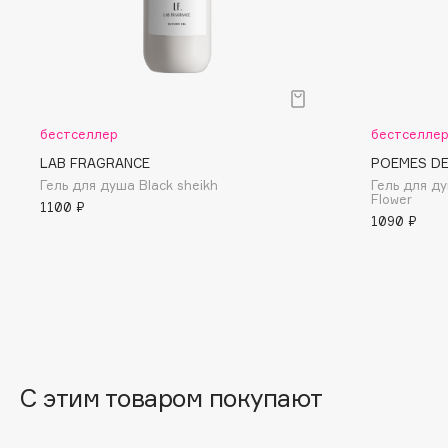
BLOME
C
бестселлер
бестселле
Cadence
Chupa Chups
LAB FRAGRANCE
POEMES DE
Capelli Dorati
Clarette
Гель для душа Black sheikh
Гель для д
Flower
1100 ₽
Carbon Theory
Clarins
1090 ₽
Carmex
Clarins Precious
НОВИНКА
Carolina Herrera
Clinique
Catrice
Clive Christian
Celimax
Club De Nuit
Cettua
Collagenina
С этим товаром покупают