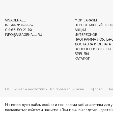
G
Garnier
Giardino Magico
VISAGEHALL
МОИ ЗАКАЗЫ
8-800-700-33-37
ПЕРСОНАЛЬНЫЙ КОНС
Gecko
Gillette
C 9:00 ДО 21:00
АКЦИИ
Geltek
Givenchy
INFO@VISAGEHALL.RU
ИНТЕРЕСНОЕ
ПРОГРАММА ЛОЯЛЬН
Genosys
Global Keratin
ЭКСКЛЮЗИВ
ДОСТАВКА И ОПЛАТА
Global White
Geomar
ВОПРОСЫ И ОТВЕТЫ
БРЕНДЫ
КАТАЛОГ
H
Hadat Cosmetics
HELIBEAUTY
ООО «Визаж косметикс» Все права защищены
Оферта
По
Hamis
Hempz
Hapica
HFC
Мы используем файлы cookies и технологии веб-аналитики для 
пользоваться сайтом и нажимая «Принять», вы подтверждаете 