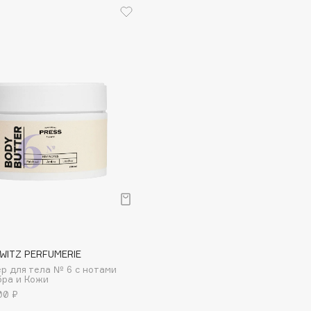
Dr.Althea
Dr.Ceuracle
Dr.Jart+
DSD de Luxe
Dyson
Estrâde
WITZ PERFUMERIE
р для тела № 6 с нотами
Estée Lauder
бра и Кожи
Etat Pur
00 ₽
Etude House