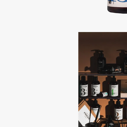
Подарки
0 - 9
Для дома
100BON
22|11
Техника
A
Acqua di Parma
Amina Daudova Brushes
Acque di Italia
Amouage
Adele for you
Amuleto Di Casa
Advante
Angiopharm
ЭКСКЛЮЗИВ
ЭКСКЛЮЗИВ
Aesop
Annbeauty
Age Stop
Anua
ЭКСКЛЮЗИВ
Apadent
AHFA Cosmetics
Apagard
Ajmal