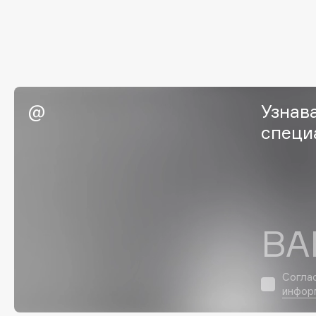
Eigshow
EpilProfi
Elemis
Erborian
Elian Russia
Essence
Elie Saab
Essential Parfums Paris
Узнав
специ
F
FANE
Flipper
Farmstay
FLOEMA
Felce Azzurra
Floraïku
ВА
Fillerina
Forlle'd
ЭКСКЛЮЗИВ
Fiona Franchimon
Согла
инфор