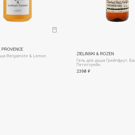
р
Consly
 PROVENCE
ZIELINSKI & ROZEN
Corimo
уша Bergamote & Lemon
Гель для душа Грейпфрут, Ба
CosRX
Петитгрейн
2390 ₽
Cottolina
Crescina
Cunzite
Curaprox