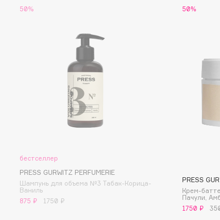
D
50%
50%
d'Alba
Dior
DABO
Divage
DARLING*
Dolce & Gabbana
Darphin
Dolomit
Davines
Dorco
Deonica
DP Daily Perfection
Dessange
Dr. Vranjes Firenze
E
бестселлер
PRESS GURWITZ PERFUMERIE
Eat My
Ella Bartsueva Brushes
PRESS GUR
Шампунь для объема №3 Табак-Корица-
Ваниль
Крем-батте
Ecolatier
EMBRACE Haircare
Пачули, Ам
875 ₽
1750 ₽
Ecotools
Emmanuelle Jane
1750 ₽
35
EGIA
Enough