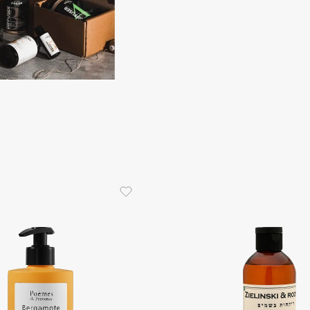
Aveda
Avene
Boadicea The Victorious
Bobbi Brown
BOOMSHOP
BORK
Brunello Cucinelli
Bvlgari
by TERRY
BY WISHTREND
Byredo