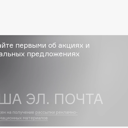
Etude organix
Eva Mosaic
Ex Nihilo
EXOARI L
айте первыми об акциях и
альных предложениях
Fragrance Du Bois
Frederic Malle
Frudia
ША ЭЛ. ПОЧТА
Funny Organix
сен на получение
рассылки рекламно-
мационных материалов