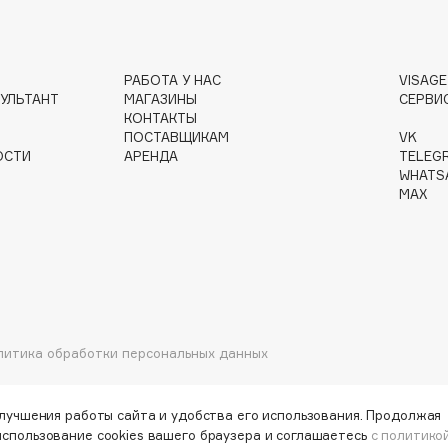
Gourmandise
РАБОТА У НАС
VISAG
УЛЬТАНТ
МАГАЗИНЫ
СЕРВИ
Grace Day
КОНТАКТЫ
Guerlain
ПОСТАВЩИКАМ
VK
ОСТИ
АРЕНДА
TELEG
Guess
WHATS
MAX
Holika Holika
литика обработки персональных данных
Holly Polly
Holy Land
улучшения работы сайта и удобства его использования. Продолжая
использование cookies вашего браузера и соглашаетесь
с политико