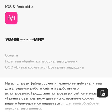
Deonica
IOS & Android >
Dessange
Dior
Divage
Dolce & Gabbana
Dolomit
Dorco
DP Daily Perfection
Оферта
Dr. Vranjes Firenze
Политика обработки персональных данных
Dr.Althea
ООО «Визаж косметикс» Все права защищены
Dr.Ceuracle
Dr.Jart+
Мы используем файлы cookies и технологии веб-аналитики
DSD de Luxe
для улучшения работы сайта и удобства его
использования. Продолжая пользоваться сайтом и нажимая
Dyson
«Принять», вы подтверждаете использование cookies
вашего браузера и соглашаетесь
с политикой обработки
персональных данных.
ДОБАВИТЬ В КОРЗИНУ
557 ₽
742 ₽