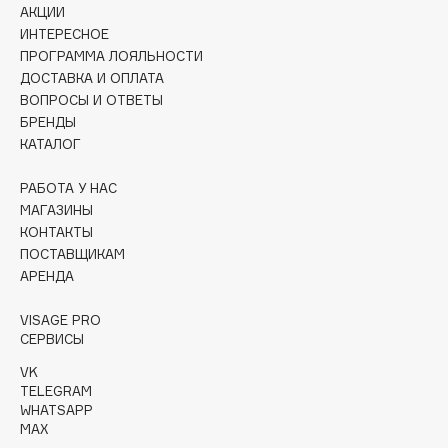
АКЦИИ
Collagenina
ИНТЕРЕСНОЕ
Consly
ПРОГРАММА ЛОЯЛЬНОСТИ
Corimo
ДОСТАВКА И ОПЛАТА
CosRX
ВОПРОСЫ И ОТВЕТЫ
БРЕНДЫ
Cottolina
КАТАЛОГ
Crescina
Cunzite
РАБОТА У НАС
Curaprox
МАГАЗИНЫ
КОНТАКТЫ
ПОСТАВЩИКАМ
D
АРЕНДА
VISAGE PRO
d'Alba
СЕРВИСЫ
DABO
VK
DARLING*
TELEGRAM
Darphin
WHATSAPP
MAX
Davines