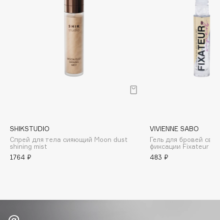
Biomed
Biorepair
Blanx
Blistex
BLOME
Boadicea The Victorious
Bobbi Brown
BOOMSHOP
BORK
Brunello Cucinelli
SHIKSTUDIO
VIVIENNE SABO
Спрей для тела сияющий Moon dust
Гель для бровей све
Bvlgari
shining mist
фиксации Fixateur
by TERRY
1764 ₽
483 ₽
BY WISHTREND
Byredo
C