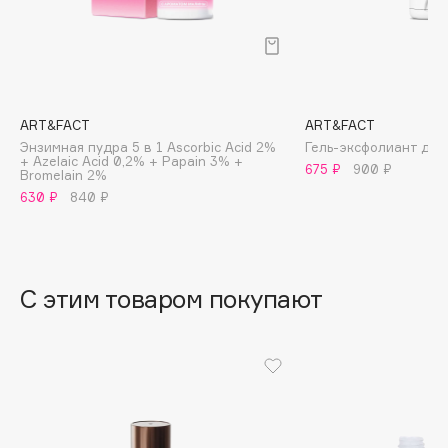
B
Babor
Baffy
Balmain Hair Couture
ЭКСКЛЮЗИВ
ART&FACT
ART&FACT
Banderas
Энзимная пудра 5 в 1 Ascorbic Acid 2%
Гель-эксфолиант для
+ Azelaic Acid 0,2% + Papain 3% +
675 ₽
900 ₽
Basicare
Bromelain 2%
630 ₽
840 ₽
Batiste
Beauty Bomb
Beauty Pati
Beautyblades
НОВИНКА
С этим товаром покупают
beautyblender
Bebble
Beverly Hills Polo Club
Biodance
Bioderma