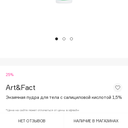
Подарки
Tom Ford
HFC
Для дома
Angiopharm
Техника
KIKO Milano
Estée Lauder
Clarins
0 - 9
25%
100BON
22|11
Art&Fact
Энзимная пудра для тела с салициловой кислотой 1,5%
A
*Цена на сайте может отличаться от цены в офлайн
Acqua di Parma
НЕТ ОТЗЫВОВ
НАЛИЧИЕ В МАГАЗИНАХ
Acque di Italia