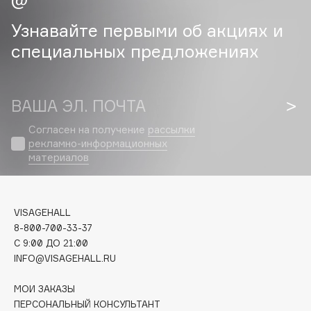
Узнавайте первыми об акциях и
Cadence
Capelli Dorati
специальных предложениях
Carbon Theory
Carmex
ВАША ЭЛ. ПОЧТА
Carolina Herrera
Catrice
Согласен на получение
рассылки
рекламно-информационных
Celimax
материалов
Cettua
Chupa Chups
Clarette
VISAGEHALL
Clarins
8-800-700-33-37
Clarins Precious
C 9:00 ДО 21:00
НОВИНКА
INFO@VISAGEHALL.RU
Clinique
Clive Christian
МОИ ЗАКАЗЫ
Club De Nuit
ПЕРСОНАЛЬНЫЙ КОНСУЛЬТАНТ