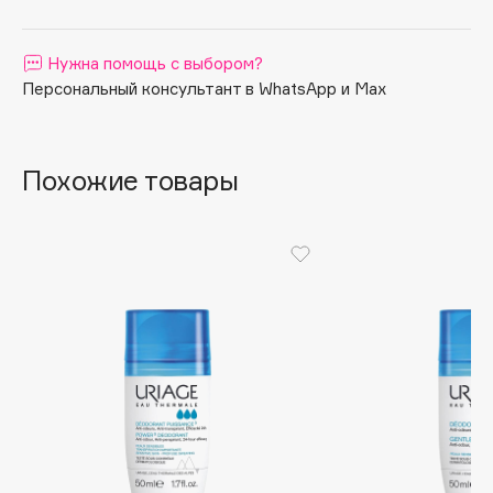
Apagard
Aravia Professional
Нужна помощь с выбором?
Arcadia
Персональный консультант в WhatsApp и Max
Archetype
Architect Demidoff
Похожие товары
ARIVE MAKEUP
Art&Fact
Art-Visage
Artdeco
Astra
Atelier Rebul
Augustinus Bader
Aveda
Avene