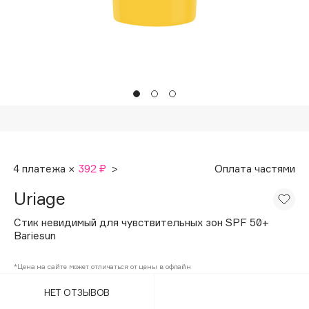
Подарки
Tom Ford
HFC
Для дома
Angiopharm
Техника
KIKO Milano
Estée Lauder
Clarins
0 - 9
4 платежа ×
392 ₽
>
Оплата частями
100BON
Uriage
22|11
Стик невидимый для чувствительных зон SPF 50+
Bariesun
A
*Цена на сайте может отличаться от цены в офлайн
Acqua di Parma
НЕТ ОТЗЫВОВ
Acque di Italia