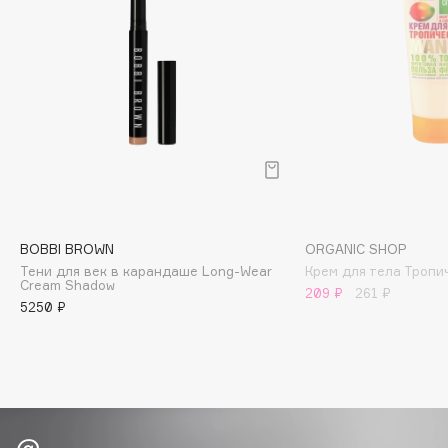
Biomed
Biorepair
Blanx
Blistex
BLOME
Boadicea The Victorious
Bobbi Brown
BOOMSHOP
BORK
BOBBI BROWN
ORGANIC SHOP
Brunello Cucinelli
Тени для век в карандаше Long-Wear
Крем для тела Тропи
Cream Shadow
Bvlgari
209 ₽
261 ₽
5250 ₽
by TERRY
BY WISHTREND
Byredo
C