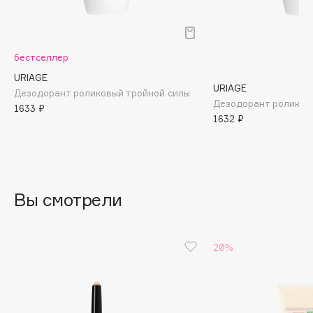
B
Babor
бестселлер
Baffy
Balmain Hair Couture
URIAGE
ЭКСКЛЮЗИВ
URIAGE
Дезодорант роликовый тройной силы
Banderas
Дезодорант роликов
1633 ₽
Basicare
1632 ₽
Batiste
Beauty Bomb
Beauty Pati
Вы смотрели
Beautyblades
НОВИНКА
beautyblender
Bebble
20%
Beverly Hills Polo Club
Biodance
Bioderma