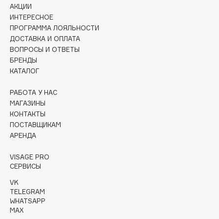
Collagenina
АКЦИИ
ИНТЕРЕСНОЕ
Consly
ПРОГРАММА ЛОЯЛЬНОСТИ
Corimo
ДОСТАВКА И ОПЛАТА
CosRX
ВОПРОСЫ И ОТВЕТЫ
БРЕНДЫ
Cottolina
КАТАЛОГ
Crescina
Cunzite
РАБОТА У НАС
Curaprox
МАГАЗИНЫ
КОНТАКТЫ
ПОСТАВЩИКАМ
D
АРЕНДА
VISAGE PRO
d'Alba
СЕРВИСЫ
DABO
VK
DARLING*
TELEGRAM
Darphin
WHATSAPP
MAX
Davines