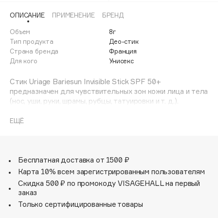
Adele for you
ОПИСАНИЕ
ПРИМЕНЕНИЕ
БРЕНД
Финал лета
Advante
ЭКСКЛЮЗИВ
Объем
8г
1 АВГ - 31 АВГ
Aesop
Тип продукта
Део-стик
Age Stop
Страна бренда
Франция
ЭКСКЛЮЗИВ
Для кого
Унисекс
AHFA Cosmetics
Ajmal
Стик Uriage Bariesun Invisible Stick SPF 50+
предназначен для чувствительных зон кожи лица и тела
Alix Avien
(нос, уши, руки, шрамы, рубцы, татуировки и т. д.).
Allies of Skin
Обеспечивает очень высокую защиту от УФ лучей и
AMAN
воздействия свободных радикалов. Увлажняет, питает.
ЕЩЁ
Стик Урьяж Барьесан практичен, удобен в
Amina Daudova Brushes
использовании, незаметен после нанесения.
Amouage
Бесплатная доставка от 1500 ₽
Amuleto Di Casa
Карта 10% всем зарегистрированным пользователям
Angiopharm
ЭКСКЛЮЗИВ
Скидка 500 ₽ по промокоду VISAGEHALL на первый
Annbeauty
заказ
Anua
Только сертифицированные товары
Apadent