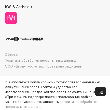
Deonica
IOS & Android >
Dessange
Dior
Divage
Dolce & Gabbana
Dolomit
Dorco
DP Daily Perfection
Оферта
Dr. Vranjes Firenze
Политика обработки персональных данных
Dr.Althea
ООО «Визаж косметикс» Все права защищены
Dr.Ceuracle
Dr.Jart+
Мы используем файлы cookies и технологии веб-аналитики
DSD de Luxe
для улучшения работы сайта и удобства его
использования. Продолжая пользоваться сайтом и нажимая
Dyson
«Принять», вы подтверждаете использование cookies
вашего браузера и соглашаетесь
с политикой обработки
персональных данных.
СООБЩИТЬ О ПОСТУПЛЕНИИ
1569 ₽