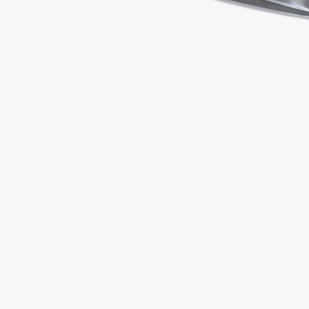
Подарки
0 - 9
Для дома
100BON
22|11
Техника
A
Acqua di Parma
Amina Daudova Brushes
Acque di Italia
Amouage
Adele for you
Amuleto Di Casa
Advante
Angiopharm
ЭКСКЛЮЗИВ
ЭКСКЛЮЗИВ
Aesop
Annbeauty
Age Stop
Anua
ЭКСКЛЮЗИВ
Apadent
AHFA Cosmetics
Apagard
Ajmal