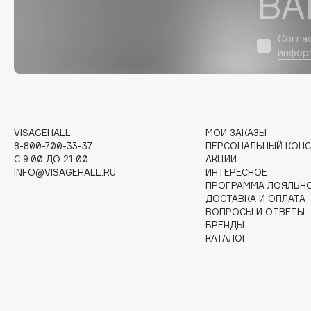
ВА
D
d'Alba
Dior
Согла
инфор
DABO
Divage
DARLING*
Dolce & Gabbana
Darphin
Dolomit
Davines
Dorco
Deonica
DP Daily Perfection
VISAGEHALL
МОИ ЗАКАЗЫ
8-800-700-33-37
ПЕРСОНАЛЬНЫЙ КОНС
Dessange
Dr. Vranjes Firenze
C 9:00 ДО 21:00
АКЦИИ
INFO@VISAGEHALL.RU
ИНТЕРЕСНОЕ
ПРОГРАММА ЛОЯЛЬН
ДОСТАВКА И ОПЛАТА
ВОПРОСЫ И ОТВЕТЫ
E
БРЕНДЫ
КАТАЛОГ
Eat My
Ella Bartsueva Brushes
Ecolatier
EMBRACE Haircare
Ecotools
Emmanuelle Jane
EGIA
Enough