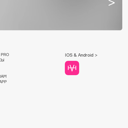
E PRO
IOS & Android >
СЫ
RAM
APP