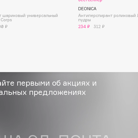
DEONICA
т шариковый универсальный
Антиперспирант роликовый 
 Corps
пудры
00 ₽
234 ₽
312 ₽
Consly
Corimo
CosRX
Cottolina
айте первыми об акциях и
Crescina
альных предложениях
Cunzite
Curaprox