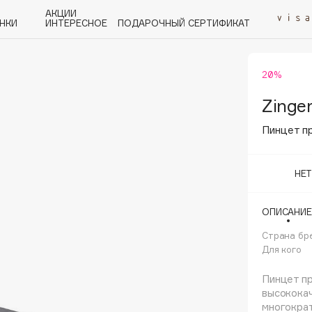
АКЦИИ
НКИ
ИНТЕРЕСНОЕ
ПОДАРОЧНЫЙ СЕРТИФИКАТ
20%
P
Q
R
S
T
U
V
W
Y
Z
А - Я
Zinge
Пинцет п
НЕ
Angiopharm
ОПИСАНИЕ
KIKO Milano
Страна бр
Estée Lauder
Для кого
Clarins
Пинцет п
высокока
многократ