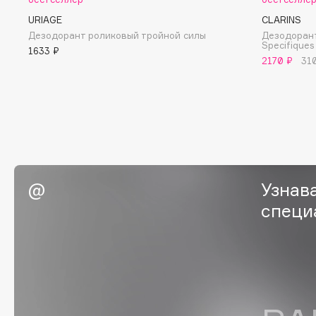
BLOME
URIAGE
CLARINS
Дезодорант роликовый тройной силы
Дезодоран
Specifiques
1633 ₽
2170 ₽
31
C
Cadence
Chupa Chups
Capelli Dorati
Clarette
Carbon Theory
Clarins
Carmex
Clarins Precious
НОВИНКА
Узнав
Carolina Herrera
Clinique
специ
Catrice
Clive Christian
Celimax
Club De Nuit
Cettua
Collagenina