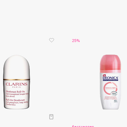
Aveda
Avene
25%
Boadicea The Victorious
Bobbi Brown
BOOMSHOP
BORK
Brunello Cucinelli
Bvlgari
by TERRY
BY WISHTREND
Byredo
р
бестселлер