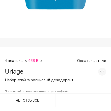
Подарки
Tom Ford
HFC
Для дома
Angiopharm
Техника
KIKO Milano
Estée Lauder
Clarins
0 - 9
4 платежа ×
488 ₽
>
Оплата частями
100BON
Uriage
22|11
Набор-спайка роликовый дезодорант
A
*Цена на сайте может отличаться от цены в офлайн
НЕТ ОТЗЫВОВ
Acqua di Parma
Acque di Italia