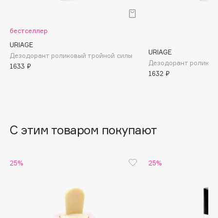
B
Babor
бестселлер
Baffy
URIAGE
URIAGE
Balmain Hair Couture
Дезодорант роликовый тройной силы
ЭКСКЛЮЗИВ
Дезодорант роликов
1633 ₽
Banderas
1632 ₽
Basicare
Batiste
Beauty Bomb
Beauty Pati
С этим товаром покупают
Beautyblades
НОВИНКА
beautyblender
25%
25%
Bebble
Beverly Hills Polo Club
Biodance
Bioderma