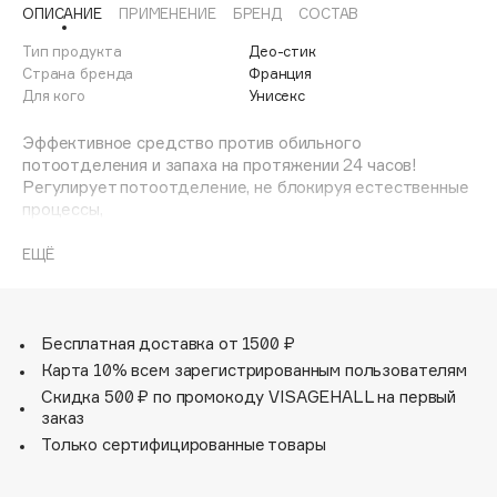
ОПИСАНИЕ
ПРИМЕНЕНИЕ
БРЕНД
СОСТАВ
Adele for you
Финал лета
Advante
Тип продукта
Део-стик
ЭКСКЛЮЗИВ
1 АВГ - 31 АВГ
Страна бренда
Франция
Aesop
Для кого
Унисекс
Age Stop
ЭКСКЛЮЗИВ
Эффективное средство против обильного
AHFA Cosmetics
потоотделения и запаха на протяжении 24 часов!
Ajmal
Регулирует потоотделение, не блокируя естественные
процессы,
Alix Avien
ограничивает размножение бактерий, увлажняет,
Allies of Skin
успокаивает
ЕЩЁ
AMAN
и защищает. Дезодорант-антиперспирант с лeгким
ароматом.
Amina Daudova Brushes
Не оставляет следов на одежде.
Amouage
Бесплатная доставка от 1500 ₽
Amuleto Di Casa
Карта 10% всем зарегистрированным пользователям
Angiopharm
Скидка 500 ₽ по промокоду VISAGEHALL на первый
ЭКСКЛЮЗИВ
заказ
Annbeauty
Только сертифицированные товары
Anua
Apadent