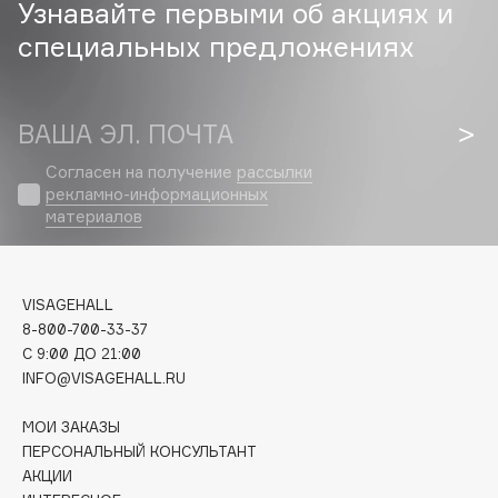
Узнавайте первыми об акциях и
специальных предложениях
Cadence
Capelli Dorati
Carbon Theory
ВАША ЭЛ. ПОЧТА
Carmex
Carolina Herrera
Согласен на получение
рассылки
рекламно-информационных
Catrice
материалов
Celimax
Cettua
Chupa Chups
VISAGEHALL
Clarette
8-800-700-33-37
Clarins
C 9:00 ДО 21:00
INFO@VISAGEHALL.RU
Clarins Precious
Clinique
МОИ ЗАКАЗЫ
Clive Christian
ПЕРСОНАЛЬНЫЙ КОНСУЛЬТАНТ
АКЦИИ
Club De Nuit