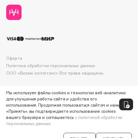
Deonica
Dessange
Dior
Divage
Dolce & Gabbana
Dolomit
Dorco
Оферта
DP Daily Perfection
Политика обработки персональных данных
ООО «Визаж косметикс» Все права защищены
Dr. Vranjes Firenze
Dr.Althea
Dr.Ceuracle
Мы используем файлы cookies и технологии веб-аналитики
для улучшения работы сайта и удобства его
Dr.Jart+
использования. Продолжая пользоваться сайтом и нажимая
DSD de Luxe
«Принять», вы подтверждаете использование cookies
Dyson
вашего браузера и соглашаетесь
с политикой обработки
персональных данных.
СООБЩИТЬ О ПОСТУПЛЕНИИ
1955 ₽