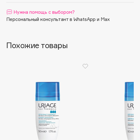
Apagard
Нужна помощь с выбором?
Aravia Professional
Персональный консультант в WhatsApp и Max
Arcadia
Archetype
Architect Demidoff
Похожие товары
ARIVE MAKEUP
Art&Fact
Art-Visage
Artdeco
Astra
Atelier Rebul
Augustinus Bader
Aveda
Avene