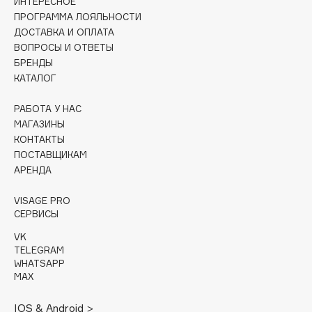
ИНТЕРЕСНОЕ
Collagenina
ПРОГРАММА ЛОЯЛЬНОСТИ
Consly
ДОСТАВКА И ОПЛАТА
Corimo
ВОПРОСЫ И ОТВЕТЫ
БРЕНДЫ
CosRX
КАТАЛОГ
Cottolina
Crescina
РАБОТА У НАС
Cunzite
МАГАЗИНЫ
КОНТАКТЫ
Curaprox
ПОСТАВЩИКАМ
АРЕНДА
D
VISAGE PRO
СЕРВИСЫ
d'Alba
VK
DABO
TELEGRAM
DARLING*
WHATSAPP
MAX
Darphin
Davines
IOS & Android >