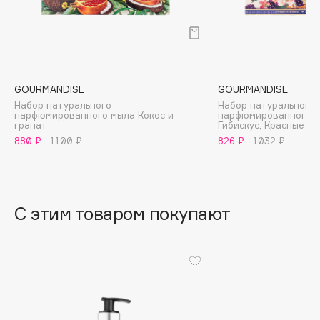
B
Babor
Baffy
Balmain Hair Couture
ЭКСКЛЮЗИВ
GOURMANDISE
GOURMANDISE
Banderas
Набор натурального
Набор натурального
парфюмированного мыла Кокос и
парфюмированного м
Basicare
гранат
Гибискус, Красные яг
880 ₽
1100 ₽
826 ₽
1032 ₽
Batiste
Beauty Bomb
Beauty Pati
Beautyblades
НОВИНКА
С этим товаром покупают
beautyblender
Bebble
Beverly Hills Polo Club
Biodance
Bioderma