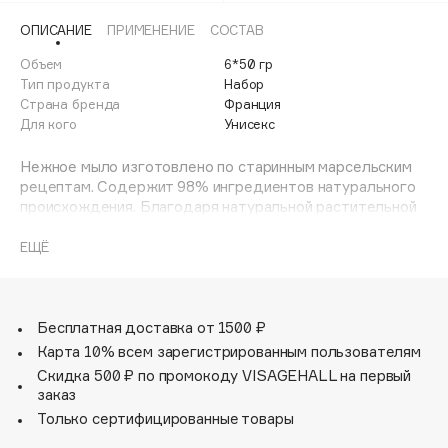
Adele for you
ОПИСАНИЕ
ПРИМЕНЕНИЕ
СОСТАВ
Финал лета
Advante
ЭКСКЛЮЗИВ
Объем
6*50 гр
1 АВГ - 31 АВГ
Aesop
Тип продукта
Набор
Age Stop
Страна бренда
Франция
ЭКСКЛЮЗИВ
Для кого
Унисекс
AHFA Cosmetics
Ajmal
Нежное мыло изготовлено по старинным марсельским
рецептам. Содержит 98% ингредиентов натурального
Alix Avien
происхождения. Благодаря натуральной растительной
Allies of Skin
основе мягко очищает кожу, не пересушивая её. Масло
AMAN
карите в составе мыла питает, увлажняет и защищает
ЕЩЁ
кожу.
Amina Daudova Brushes
Amouage
Бесплатная доставка от 1500 ₽
Amuleto Di Casa
Карта 10% всем зарегистрированным пользователям
Angiopharm
ЭКСКЛЮЗИВ
Скидка 500 ₽ по промокоду VISAGEHALL на первый
Annbeauty
заказ
Anua
Только сертифицированные товары
Apadent