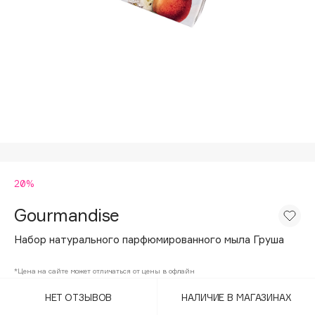
Подарки
Tom Ford
HFC
Для дома
Angiopharm
Техника
KIKO Milano
Estée Lauder
Clarins
0 - 9
20%
100BON
22|11
Gourmandise
Набор натурального парфюмированного мыла Груша
A
*Цена на сайте может отличаться от цены в офлайн
Acqua di Parma
НЕТ ОТЗЫВОВ
НАЛИЧИЕ В МАГАЗИНАХ
Acque di Italia