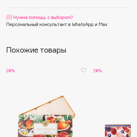
Apagard
Aravia Professional
Нужна помощь с выбором?
Персональный консультант в WhatsApp и Max
Arcadia
Archetype
Architect Demidoff
Похожие товары
ARIVE MAKEUP
Art&Fact
Art-Visage
20%
20%
Artdeco
Astra
Atelier Rebul
Augustinus Bader
Aveda
Avene