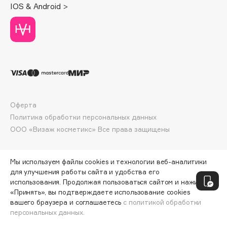
IOS & Android >
Deonica
Dessange
Dior
Divage
Dolce & Gabbana
Dolomit
Dorco
Оферта
DP Daily Perfection
Политика обработки персональных данных
Dr. Vranjes Firenze
ООО «Визаж косметикс» Все права защищены
Dr.Althea
Dr.Ceuracle
Мы используем файлы cookies и технологии веб-аналитики
Dr.Jart+
для улучшения работы сайта и удобства его
DSD de Luxe
использования. Продолжая пользоваться сайтом и нажимая
«Принять», вы подтверждаете использование cookies
Dyson
вашего браузера и соглашаетесь
с политикой обработки
персональных данных.
ДОБАВИТЬ В КОРЗИНУ
896 ₽
1120 ₽