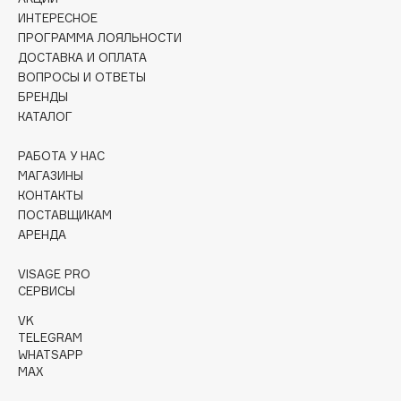
Collagenina
ИНТЕРЕСНОЕ
Consly
ПРОГРАММА ЛОЯЛЬНОСТИ
ДОСТАВКА И ОПЛАТА
Corimo
ВОПРОСЫ И ОТВЕТЫ
CosRX
БРЕНДЫ
Cottolina
КАТАЛОГ
Crescina
РАБОТА У НАС
Cunzite
МАГАЗИНЫ
Curaprox
КОНТАКТЫ
ПОСТАВЩИКАМ
АРЕНДА
D
VISAGE PRO
d'Alba
СЕРВИСЫ
DABO
VK
TELEGRAM
DARLING*
WHATSAPP
Darphin
MAX
Davines