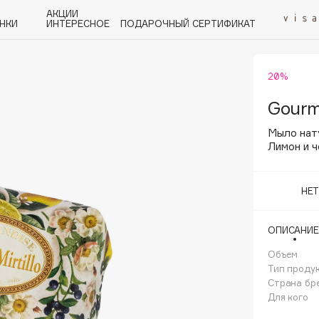
АКЦИИ
НКИ
ИНТЕРЕСНОЕ
ПОДАРОЧНЫЙ СЕРТИФИКАТ
20%
P
Q
R
S
T
U
V
W
Y
Z
А - Я
Gourm
Мыло нат
Лимон и ч
НЕ
Angiopharm
KIKO Milano
ОПИСАНИЕ
Estée Lauder
Объем
Clarins
Тип проду
Страна бр
Для кого