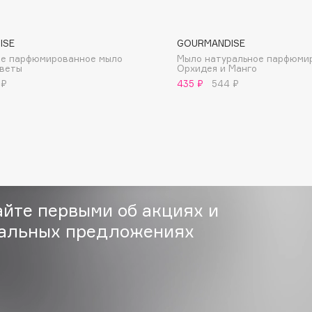
ISE
GOURMANDISE
ое парфюмированное мыло
Мыло натуральное парфюми
цветы
Орхидея и Манго
 ₽
435 ₽
544 ₽
Consly
Corimo
CosRX
Cottolina
Crescina
айте первыми об акциях и
Cunzite
Curaprox
альных предложениях