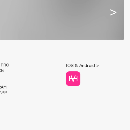
E PRO
IOS & Android >
СЫ
RAM
APP