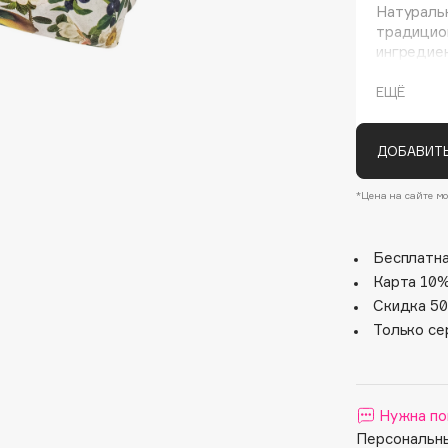
Натураль
традицио
ингредие
производ
изысканна
ЕЩЁ
ДОБАВИТЬ
*Цена на сайте мо
Architect Demidoff
ARIVE MAKEUP
Бесплатна
Карта 10%
Art&Fact
Скидка 50
Art-Visage
Только се
Artdeco
Astra
Atelier Rebul
Нужна по
Augustinus Bader
Персональны