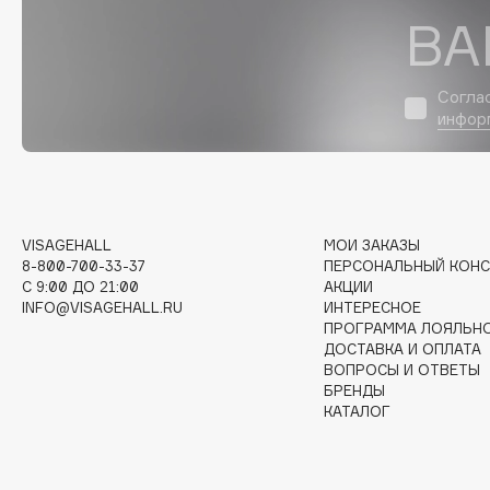
D
ВА
d'Alba
Dior
DABO
Divage
Согла
DARLING*
Dolce & Gabbana
инфор
Darphin
Dolomit
Davines
Dorco
Deonica
DP Daily Perfection
Dessange
Dr. Vranjes Firenze
VISAGEHALL
МОИ ЗАКАЗЫ
8-800-700-33-37
ПЕРСОНАЛЬНЫЙ КОНС
C 9:00 ДО 21:00
АКЦИИ
INFO@VISAGEHALL.RU
ИНТЕРЕСНОЕ
ПРОГРАММА ЛОЯЛЬН
E
ДОСТАВКА И ОПЛАТА
ВОПРОСЫ И ОТВЕТЫ
БРЕНДЫ
Eat My
Ella Bartsueva Brushes
КАТАЛОГ
Ecolatier
EMBRACE Haircare
Ecotools
Emmanuelle Jane
EGIA
Enough