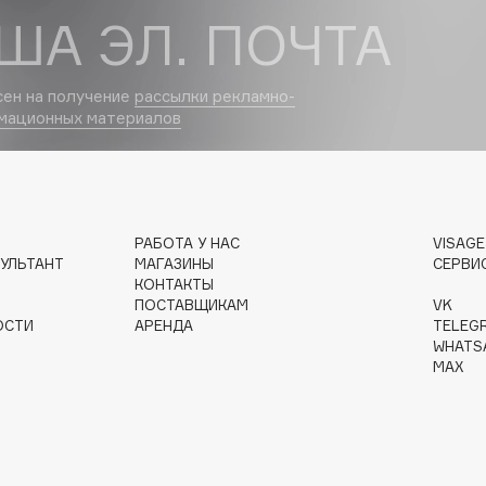
ША ЭЛ. ПОЧТА
Dr.Althea
Dr.Ceuracle
сен на получение
рассылки рекламно-
Dr.Jart+
мационных материалов
DSD de Luxe
Dyson
РАБОТА У НАС
VISAG
УЛЬТАНТ
МАГАЗИНЫ
СЕРВИ
КОНТАКТЫ
ПОСТАВЩИКАМ
VK
ОСТИ
АРЕНДА
TELEG
WHATS
MAX
Estrâde
Estée Lauder
Etat Pur
Etude House