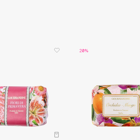
Aveda
Avene
20%
Boadicea The Victorious
Bobbi Brown
BOOMSHOP
BORK
Brunello Cucinelli
Bvlgari
by TERRY
BY WISHTREND
Byredo