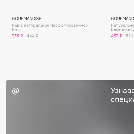
BLOME
GOURMANDISE
GOURMAND
Мыло натуральное парфюмированное
Натуральн
Мак
Весенние 
C
355 ₽
444 ₽
453 ₽
566
Cadence
Chupa Chups
Capelli Dorati
Clarette
Carbon Theory
Clarins
Carmex
Clarins Precious
НОВИНКА
Carolina Herrera
Clinique
Узнав
Catrice
Clive Christian
Celimax
специ
Club De Nuit
Cettua
Collagenina