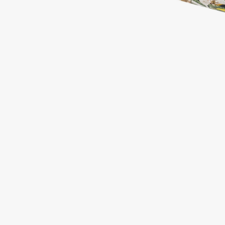
Подарки
0 - 9
Для дома
100BON
22|11
Техника
A
Acqua di Parma
Amina Daudova Brushes
Acque di Italia
Amouage
Adele for you
Amuleto Di Casa
Advante
Angiopharm
ЭКСКЛЮЗИВ
ЭКСКЛЮЗИВ
Aesop
Annbeauty
Age Stop
Anua
ЭКСКЛЮЗИВ
Apadent
AHFA Cosmetics
Apagard
Ajmal