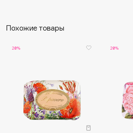
Aravia Professional
Alix Avien
Arcadia
Allies of Skin
Archetype
AMAN
Похожие товары
B
20%
20%
Babor
beautyblender
Baffy
Bebble
Balmain Hair Couture
Beverly Hills Polo Club
ЭКСКЛЮЗИВ
Biodance
Banderas
Bioderma
Basicare
Biomed
Batiste
Biorepair
Beauty Bomb
Blanx
Beauty Pati
Blistex
Beautyblades
НОВИНКА