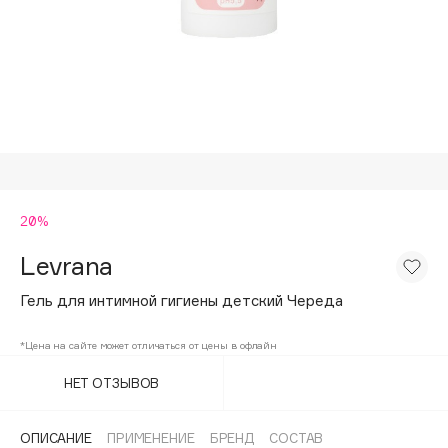
Подарки
Tom Ford
HFC
Для дома
Angiopharm
Техника
KIKO Milano
Estée Lauder
Clarins
0 - 9
20%
Levrana
100BON
22|11
Гель для интимной гигиены детский Череда
*Цена на сайте может отличаться от цены в офлайн
A
НЕТ ОТЗЫВОВ
Acqua di Parma
Acque di Italia
ОПИСАНИЕ
ПРИМЕНЕНИЕ
БРЕНД
СОСТАВ