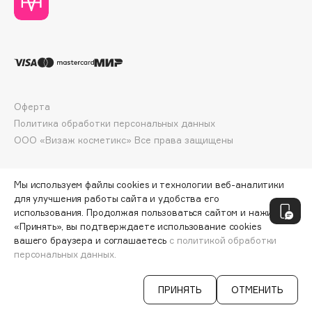
Deonica
Dessange
Dior
Divage
Dolce & Gabbana
Оферта
Dolomit
Политика обработки персональных данных
Dorco
ООО «Визаж косметикс» Все права защищены
DP Daily Perfection
Dr. Vranjes Firenze
Мы используем файлы cookies и технологии веб-аналитики
Dr.Althea
для улучшения работы сайта и удобства его
Dr.Ceuracle
использования. Продолжая пользоваться сайтом и нажимая
Dr.Jart+
«Принять», вы подтверждаете использование cookies
вашего браузера и соглашаетесь
с политикой обработки
DSD de Luxe
персональных данных.
СООБЩИТЬ О ПОСТУПЛЕНИИ
638 ₽
Dyson
ПРИНЯТЬ
ОТМЕНИТЬ