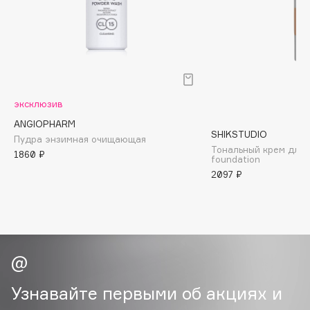
Biomed
Biorepair
Blanx
Blistex
BLOME
Boadicea The Victorious
эксклюзив
Bobbi Brown
ANGIOPHARM
SHIKSTUDIO
Пудра энзимная очищающая
BOOMSHOP
Тональный крем для л
1860 ₽
BORK
foundation
2097 ₽
Brunello Cucinelli
Bvlgari
by TERRY
BY WISHTREND
Byredo
Узнавайте первыми об акциях и
C