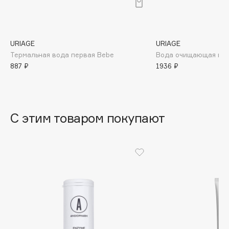
B
Babor
Baffy
URIAGE
URIAGE
Термальная вода первая Bebe
Вода очищающая пер
Balmain Hair Couture
ЭКСКЛЮЗИВ
887 ₽
1936 ₽
Banderas
Basicare
Batiste
С этим товаром покупают
Beauty Bomb
Beauty Pati
Beautyblades
НОВИНКА
beautyblender
Bebble
Beverly Hills Polo Club
Biodance
Bioderma