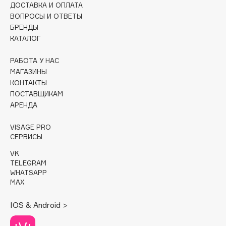
ДОСТАВКА И ОПЛАТА
Collagenina
ВОПРОСЫ И ОТВЕТЫ
Consly
БРЕНДЫ
Corimo
КАТАЛОГ
CosRX
РАБОТА У НАС
Cottolina
МАГАЗИНЫ
Crescina
КОНТАКТЫ
Cunzite
ПОСТАВЩИКАМ
АРЕНДА
Curaprox
VISAGE PRO
СЕРВИСЫ
D
VK
TELEGRAM
d'Alba
WHATSAPP
DABO
MAX
DARLING*
IOS & Android >
Darphin
Davines