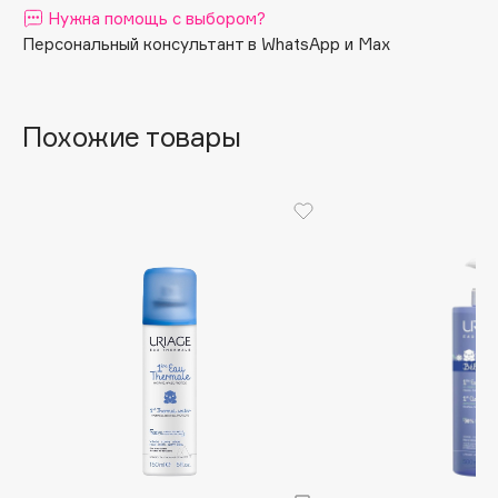
Нужна помощь с выбором?
Apagard
Персональный консультант в WhatsApp и Max
Aravia Professional
Arcadia
Archetype
Похожие товары
Architect Demidoff
ARIVE MAKEUP
Art&Fact
Art-Visage
Artdeco
Astra
Atelier Rebul
Augustinus Bader
Aveda
Avene