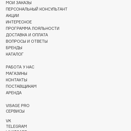
МОИ ЗАКАЗЫ
Collagenina
ПЕРСОНАЛЬНЫЙ КОНСУЛЬТАНТ
Consly
АКЦИИ
Corimo
ИНТЕРЕСНОЕ
CosRX
ПРОГРАММА ЛОЯЛЬНОСТИ
ДОСТАВКА И ОПЛАТА
Cottolina
ВОПРОСЫ И ОТВЕТЫ
Crescina
БРЕНДЫ
Cunzite
КАТАЛОГ
Curaprox
РАБОТА У НАС
МАГАЗИНЫ
КОНТАКТЫ
D
ПОСТАВЩИКАМ
АРЕНДА
d'Alba
DABO
VISAGE PRO
СЕРВИСЫ
DARLING*
Darphin
VK
TELEGRAM
Davines