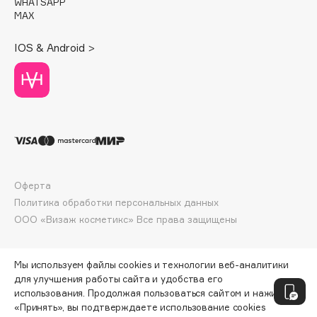
WHATSAPP
Deonica
MAX
Dessange
IOS & Android >
Dior
Divage
Dolce & Gabbana
Dolomit
Dorco
DP Daily Perfection
Dr. Vranjes Firenze
Оферта
Dr.Althea
Политика обработки персональных данных
Dr.Ceuracle
ООО «Визаж косметикс» Все права защищены
Dr.Jart+
DSD de Luxe
Мы используем файлы cookies и технологии веб-аналитики
Dyson
для улучшения работы сайта и удобства его
использования. Продолжая пользоваться сайтом и нажимая
«Принять», вы подтверждаете использование cookies