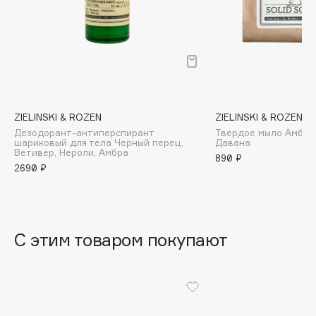
B
Babor
Baffy
Balmain Hair Couture
ЭКСКЛЮЗИВ
Banderas
ZIELINSKI & ROZEN
ZIELINSKI & ROZEN
Basicare
Дезодорант-антиперспирант
Твердое мыло Амберв
Batiste
шариковый для тела Черный перец,
Давана
Ветивер, Нероли, Амбра
890 ₽
Beauty Bomb
2690 ₽
Beauty Pati
Beautyblades
НОВИНКА
beautyblender
С этим товаром покупают
Bebble
Beverly Hills Polo Club
Biodance
Bioderma