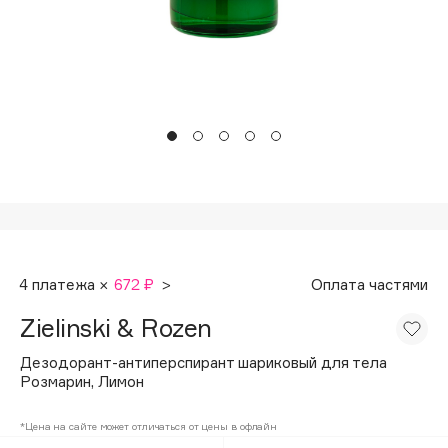
Подарки
Tom Ford
HFC
Для дома
Angiopharm
Техника
KIKO Milano
Estée Lauder
Clarins
0 - 9
100BON
4 платежа ×
672 ₽
>
Оплата частями
22|11
Zielinski & Rozen
A
Дезодорант-антиперспирант шариковый для тела
Розмарин, Лимон
Acqua di Parma
*Цена на сайте может отличаться от цены в офлайн
Acque di Italia