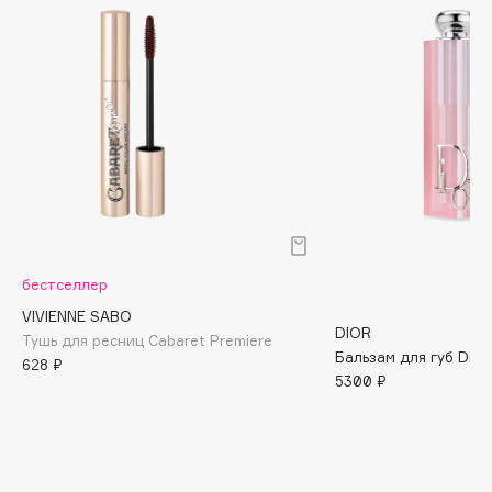
Biomed
Biorepair
Blanx
Blistex
BLOME
Boadicea The Victorious
Bobbi Brown
BOOMSHOP
BORK
Brunello Cucinelli
бестселлер
Bvlgari
VIVIENNE SABO
DIOR
Тушь для ресниц Cabaret Premiere
by TERRY
Бальзам для губ Dior 
628 ₽
BY WISHTREND
5300 ₽
Byredo
C