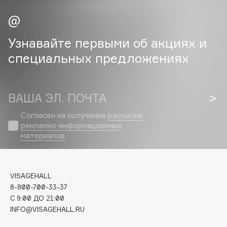
Cadence
Capelli Dorati
Узнавайте первыми об акциях и
Carbon Theory
специальных предложениях
Carmex
Carolina Herrera
Catrice
ВАША ЭЛ. ПОЧТА
Celimax
Согласен на получение
рассылки
Cettua
рекламно-информационных
Chupa Chups
материалов
Clarette
Clarins
Clarins Precious
VISAGEHALL
НОВИНКА
8-800-700-33-37
Clinique
C 9:00 ДО 21:00
Clive Christian
INFO@VISAGEHALL.RU
Club De Nuit