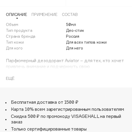
Adele for you
Финал лета
Advante
ЭКСКЛЮЗИВ
ОПИСАНИЕ
ПРИМЕНЕНИЕ
СОСТАВ
1 АВГ - 31 АВГ
Aesop
Объем
50мл
Age Stop
Тип продукта
Део-стик
ЭКСКЛЮЗИВ
Страна бренда
Россия
AHFA Cosmetics
Тип кожи
Для всех типов кожи
Ajmal
Для кого
Для него
Alix Avien
Парфюмерный дезодорант Aviator – для тех, кто хочет
Allies of Skin
привлечь внимание и подчеркнуть свою
AMAN
индивидуальность. Вы будете чувствовать себя
уверенно и сильно, готовыми к новым вызовам и
ЕЩЁ
Amina Daudova Brushes
победам. Свежие ноты бергамота и черной смородины
Amouage
дополнены пряными аккордами кардамона и мускатного
ореха. В завершении звучат ноты мускуса, дубового мха
Amuleto Di Casa
и кедра, придающие парфюму мужественность и
Бесплатная доставка от 1500 ₽
Angiopharm
ЭКСКЛЮЗИВ
элегантность.
Карта 10% всем зарегистрированным пользователям
Annbeauty
Скидка 500 ₽ по промокоду VISAGEHALL на первый
заказ
Anua
Только сертифицированные товары
Apadent