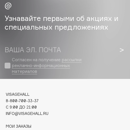
Cadence
Узнавайте первыми об акциях и
Capelli Dorati
специальных предложениях
Carbon Theory
Carmex
Carolina Herrera
ВАША ЭЛ. ПОЧТА
Catrice
Согласен на получение
рассылки
Celimax
рекламно-информационных
Cettua
материалов
Chupa Chups
Clarette
Clarins
VISAGEHALL
Clarins Precious
8-800-700-33-37
НОВИНКА
C 9:00 ДО 21:00
Clinique
INFO@VISAGEHALL.RU
Clive Christian
Club De Nuit
МОИ ЗАКАЗЫ