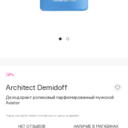
Подарки
Tom Ford
HFC
Для дома
Angiopharm
Техника
KIKO Milano
Estée Lauder
Clarins
0 - 9
20%
100BON
22|11
Architect Demidoff
Дезодорант роликовый парфюмированный мужской
A
Aviator
Acqua di Parma
*Цена на сайте может отличаться от цены в офлайн
Acque di Italia
НЕТ ОТЗЫВОВ
НАЛИЧИЕ В МАГАЗИНАХ