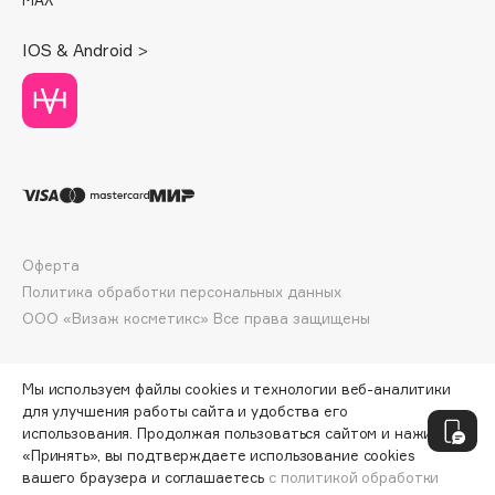
Deonica
IOS & Android >
Dessange
Dior
Divage
Dolce & Gabbana
Dolomit
Dorco
DP Daily Perfection
Оферта
Dr. Vranjes Firenze
Политика обработки персональных данных
Dr.Althea
ООО «Визаж косметикс» Все права защищены
Dr.Ceuracle
Dr.Jart+
Мы используем файлы cookies и технологии веб-аналитики
DSD de Luxe
для улучшения работы сайта и удобства его
Dyson
использования. Продолжая пользоваться сайтом и нажимая
«Принять», вы подтверждаете использование cookies
вашего браузера и соглашаетесь
с политикой обработки