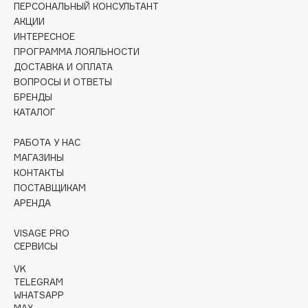
ПЕРСОНАЛЬНЫЙ КОНСУЛЬТАНТ
Collagenina
АКЦИИ
Consly
ИНТЕРЕСНОЕ
Corimo
ПРОГРАММА ЛОЯЛЬНОСТИ
CosRX
ДОСТАВКА И ОПЛАТА
ВОПРОСЫ И ОТВЕТЫ
Cottolina
БРЕНДЫ
Crescina
КАТАЛОГ
Cunzite
РАБОТА У НАС
Curaprox
МАГАЗИНЫ
КОНТАКТЫ
ПОСТАВЩИКАМ
D
АРЕНДА
d'Alba
VISAGE PRO
DABO
СЕРВИСЫ
DARLING*
VK
Darphin
TELEGRAM
WHATSAPP
Davines
MAX