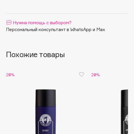
Apagard
Aravia Professional
Нужна помощь с выбором?
Arcadia
Персональный консультант в WhatsApp и Max
Archetype
Architect Demidoff
ARIVE MAKEUP
Похожие товары
Art&Fact
Art-Visage
Artdeco
20%
20%
Astra
Atelier Rebul
Augustinus Bader
Aveda
Avene