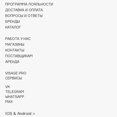
ПРОГРАММА ЛОЯЛЬНОСТИ
Deonica
ДОСТАВКА И ОПЛАТА
Dessange
ВОПРОСЫ И ОТВЕТЫ
Dior
БРЕНДЫ
Divage
КАТАЛОГ
Dolce & Gabbana
РАБОТА У НАС
Dolomit
МАГАЗИНЫ
Dorco
КОНТАКТЫ
DP Daily Perfection
ПОСТАВЩИКАМ
АРЕНДА
Dr. Vranjes Firenze
Dr.Althea
VISAGE PRO
Dr.Ceuracle
СЕРВИСЫ
Dr.Jart+
VK
TELEGRAM
DSD de Luxe
WHATSAPP
Dyson
MAX
IOS & Android >