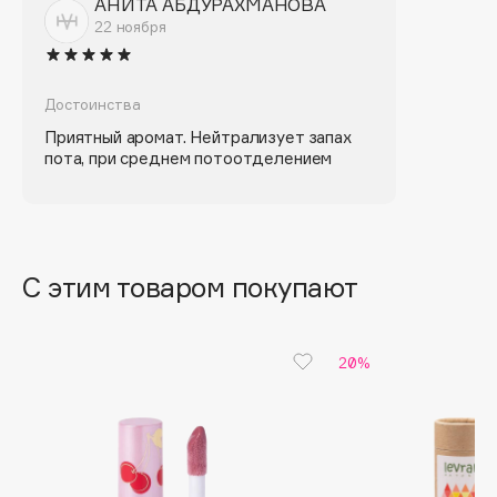
АНИТА АБДУРАХМАНОВА
Biomed
22 ноября
Biorepair
Blanx
Blistex
Достоинства
BLOME
Приятный аромат. Нейтрализует запах
пота, при среднем потоотделением
Boadicea The Victorious
Bobbi Brown
BOOMSHOP
BORK
С этим товаром покупают
Brunello Cucinelli
Bvlgari
by TERRY
20%
BY WISHTREND
Byredo
C