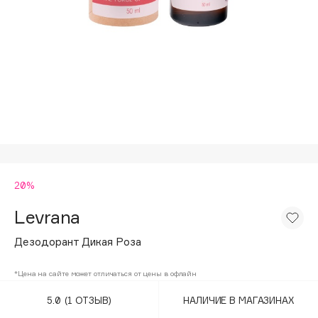
Подарки
Tom Ford
HFC
Для дома
Angiopharm
Техника
KIKO Milano
Estée Lauder
Clarins
0 - 9
20%
100BON
22|11
Levrana
Дезодорант Дикая Роза
A
*Цена на сайте может отличаться от цены в офлайн
Acqua di Parma
5.0
(1 ОТЗЫВ)
НАЛИЧИЕ В МАГАЗИНАХ
Acque di Italia