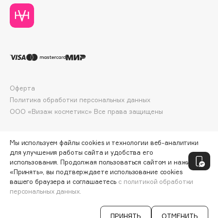
E
Eat My
Ecolatier
Ecotools
EGIA
Eigshow
Оферта
Elemis
Политика обработки персональных данных
Elian Russia
ООО «Визаж косметикс» Все права защищены
Elie Saab
Ella Bartsueva Brushes
Мы используем файлы cookies и технологии веб-аналитики
EMBRACE Haircare
для улучшения работы сайта и удобства его
Emmanuelle Jane
использования. Продолжая пользоваться сайтом и нажимая
«Принять», вы подтверждаете использование cookies
Enough
вашего браузера и соглашаетесь
с политикой обработки
EpilProfi
персональных данных.
ДОБАВИТЬ В КОРЗИНУ
292 ₽
365 ₽
Erborian
Essence
ПРИНЯТЬ
ОТМЕНИТЬ