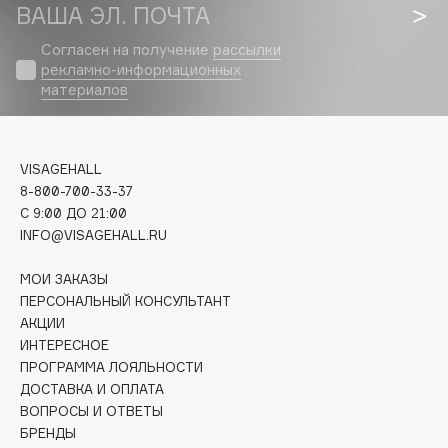
Biomed
ВАША ЭЛ. ПОЧТА
Biorepair
Согласен на получение
рассылки
Blanx
рекламно-информационных
материалов
Blistex
BLOME
Boadicea The Victorious
VISAGEHALL
Bobbi Brown
8-800-700-33-37
BOOMSHOP
C 9:00 ДО 21:00
BORK
INFO@VISAGEHALL.RU
Brunello Cucinelli
МОИ ЗАКАЗЫ
Bvlgari
ПЕРСОНАЛЬНЫЙ КОНСУЛЬТАНТ
by TERRY
АКЦИИ
BY WISHTREND
ИНТЕРЕСНОЕ
ПРОГРАММА ЛОЯЛЬНОСТИ
Byredo
ДОСТАВКА И ОПЛАТА
ВОПРОСЫ И ОТВЕТЫ
БРЕНДЫ
C