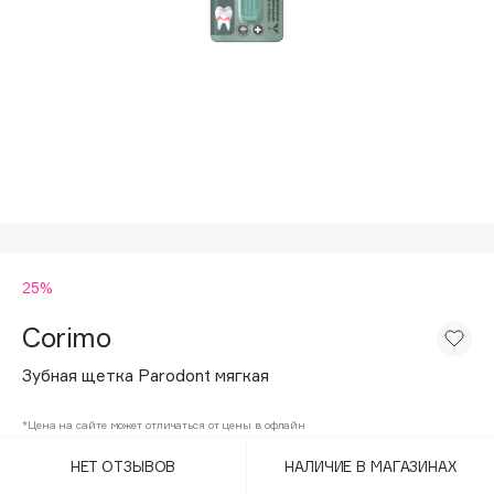
Подарки
Tom Ford
HFC
Для дома
Angiopharm
Техника
KIKO Milano
Estée Lauder
Clarins
0 - 9
25%
100BON
22|11
Corimo
Зубная щетка Parodont мягкая
A
*Цена на сайте может отличаться от цены в офлайн
Acqua di Parma
НЕТ ОТЗЫВОВ
НАЛИЧИЕ В МАГАЗИНАХ
Acque di Italia