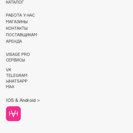
КАТАЛОГ
Cadence
РАБОТА У НАС
Capelli Dorati
МАГАЗИНЫ
Carbon Theory
КОНТАКТЫ
ПОСТАВЩИКАМ
Carmex
АРЕНДА
Carolina Herrera
Catrice
VISAGE PRO
СЕРВИСЫ
Celimax
Cettua
VK
TELEGRAM
Chupa Chups
WHATSAPP
Clarette
MAX
Clarins
IOS & Android >
Clarins Precious
НОВИНКА
Clinique
Clive Christian
Club De Nuit