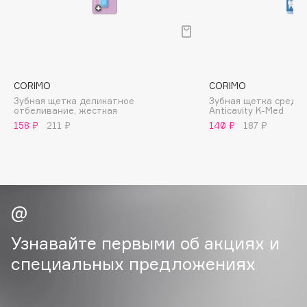
B
Babor
Baffy
Balmain Hair Couture
ЭКСКЛЮЗИВ
CORIMO
CORIMO
Banderas
Зубная щетка деликатное
Зубная щетка средн
отбеливание, жесткая
Anticavity K-Med
Basicare
158 ₽
211 ₽
140 ₽
187 ₽
Batiste
Beauty Bomb
Beauty Pati
Beautyblades
НОВИНКА
beautyblender
Bebble
Узнавайте первыми об акциях и
Beverly Hills Polo Club
специальных предложениях
Biodance
Bioderma