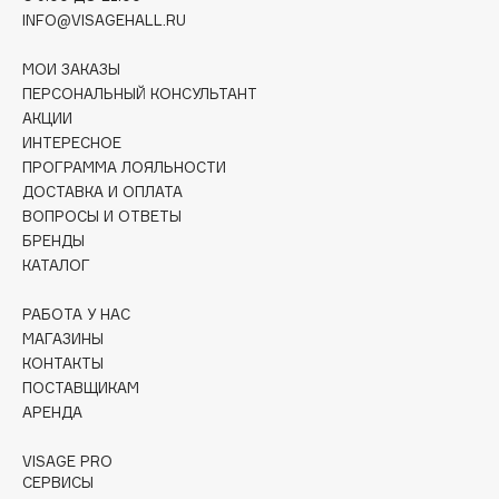
Deonica
INFO@VISAGEHALL.RU
Dessange
МОИ ЗАКАЗЫ
Dior
ПЕРСОНАЛЬНЫЙ КОНСУЛЬТАНТ
Divage
АКЦИИ
ИНТЕРЕСНОЕ
Dolce & Gabbana
ПРОГРАММА ЛОЯЛЬНОСТИ
Dolomit
ДОСТАВКА И ОПЛАТА
Dorco
ВОПРОСЫ И ОТВЕТЫ
DP Daily Perfection
БРЕНДЫ
КАТАЛОГ
Dr. Vranjes Firenze
Dr.Althea
РАБОТА У НАС
Dr.Ceuracle
МАГАЗИНЫ
Dr.Jart+
КОНТАКТЫ
ПОСТАВЩИКАМ
DSD de Luxe
АРЕНДА
Dyson
VISAGE PRO
СЕРВИСЫ