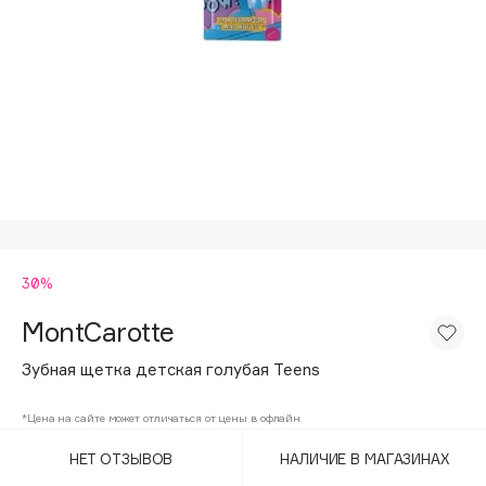
Подарки
Tom Ford
HFC
Для дома
Angiopharm
Техника
KIKO Milano
Estée Lauder
Clarins
0 - 9
30%
100BON
22|11
MontCarotte
Зубная щетка детская голубая Teens
A
*Цена на сайте может отличаться от цены в офлайн
Acqua di Parma
НЕТ ОТЗЫВОВ
НАЛИЧИЕ В МАГАЗИНАХ
Acque di Italia