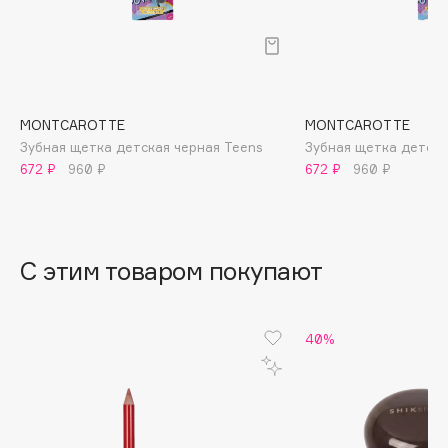
B
Babor
Baffy
Balmain Hair Couture
ЭКСКЛЮЗИВ
MONTCAROTTE
MONTCAROTTE
Banderas
Зубная щетка детская черная Teens
Зубная щетка детска
672 ₽
960 ₽
672 ₽
960 ₽
Basicare
Batiste
Beauty Bomb
Beauty Pati
С этим товаром покупают
Beautyblades
НОВИНКА
beautyblender
40%
Bebble
Beverly Hills Polo Club
Biodance
Bioderma