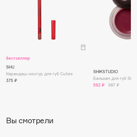
Biomed
Biorepair
Blanx
Blistex
BLOME
Boadicea The Victorious
Bobbi Brown
бестселлер
BOOMSHOP
SHU
BORK
SHIKSTUDIO
Карандаш-контур для губ Cuties
Бальзам для губ Shee
Brunello Cucinelli
375 ₽
592 ₽
987 ₽
Bvlgari
by TERRY
BY WISHTREND
Byredo
Вы смотрели
C