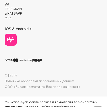
E
VK
TELEGRAM
Eat My
WHATSAPP
MAX
Ecolatier
Ecotools
IOS & Android >
EGG
EGIA
Eigshow
Elemis
Elian Russia
Elie Saab
Ella Bartsueva Brushes
Оферта
EMBRACE Haircare
Политика обработки персональных данных
Emmanuelle Jane
ООО «Визаж косметикс» Все права защищены
Enough
EpilProfi
Мы используем файлы cookies и технологии веб-аналитики
Erborian
для улучшения работы сайта и удобства его