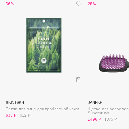
30%
25%
Cadence
Capelli Dorati
Carbon Theory
Carmex
Carolina Herrera
Catrice
Celimax
Cettua
Chupa Chups
Clarette
Clarins
Clarins Precious
НОВИНКА
SKIN1004
JANEKE
Clinique
Патчи для лица для проблемной кожи
Щетка для волос че
Superbrush
638 ₽
912 ₽
Clive Christian
1406 ₽
1875 ₽
Club De Nuit