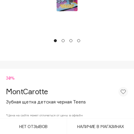
Подарки
Tom Ford
HFC
Для дома
Angiopharm
Техника
KIKO Milano
Estée Lauder
Clarins
0 - 9
30%
100BON
22|11
MontCarotte
Зубная щетка детская черная Teens
A
*Цена на сайте может отличаться от цены в офлайн
Acqua di Parma
НЕТ ОТЗЫВОВ
НАЛИЧИЕ В МАГАЗИНАХ
Acque di Italia