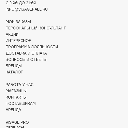
C 9:00 ДО 21:00
Deonica
INFO@VISAGEHALL.RU
Dessange
Dior
МОИ ЗАКАЗЫ
ПЕРСОНАЛЬНЫЙ КОНСУЛЬТАНТ
Divage
АКЦИИ
Dolce & Gabbana
ИНТЕРЕСНОЕ
Dolomit
ПРОГРАММА ЛОЯЛЬНОСТИ
Dorco
ДОСТАВКА И ОПЛАТА
ВОПРОСЫ И ОТВЕТЫ
DP Daily Perfection
БРЕНДЫ
Dr. Vranjes Firenze
КАТАЛОГ
Dr.Althea
РАБОТА У НАС
Dr.Ceuracle
МАГАЗИНЫ
Dr.Jart+
КОНТАКТЫ
DSD de Luxe
ПОСТАВЩИКАМ
Dyson
АРЕНДА
VISAGE PRO
СЕРВИСЫ