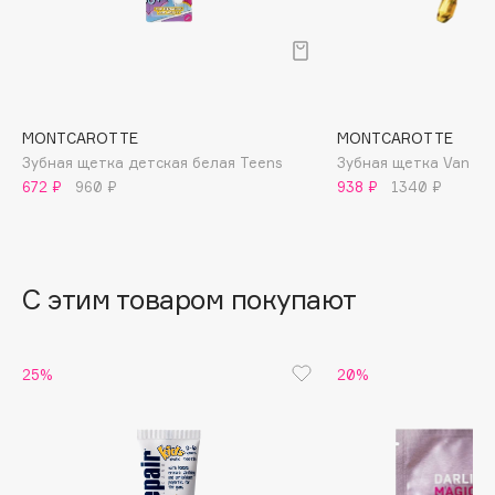
B
Babor
Baffy
Balmain Hair Couture
ЭКСКЛЮЗИВ
MONTCAROTTE
MONTCAROTTE
Banderas
Зубная щетка детская белая Teens
Зубная щетка Van G
672 ₽
960 ₽
938 ₽
1340 ₽
Basicare
Batiste
Beauty Bomb
Beauty Pati
С этим товаром покупают
Beautyblades
НОВИНКА
beautyblender
25%
20%
Bebble
Beverly Hills Polo Club
Biodance
Bioderma