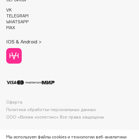
E
VK
Eat My
TELEGRAM
WHATSAPP
Ecolatier
MAX
Ecotools
EGG
IOS & Android >
EGIA
Eigshow
Elemis
Elian Russia
Elie Saab
Ella Bartsueva Brushes
EMBRACE Haircare
Оферта
Политика обработки персональных данных
Emmanuelle Jane
ООО «Визаж косметикс» Все права защищены
Enough
EpilProfi
Erborian
Мы используем файлы cookies и технологии веб-аналитики