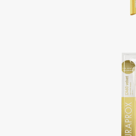
Aravia Professional
Alix Avien
Arcadia
Allies of Skin
Archetype
AMAN
B
Babor
beautyblender
Baffy
Bebble
Balmain Hair Couture
Beverly Hills Polo Club
ЭКСКЛЮЗИВ
Biodance
Banderas
Bioderma
Basicare
Biomed
Batiste
Biorepair
Beauty Bomb
Blanx
Beauty Pati
Blistex
Beautyblades
НОВИНКА