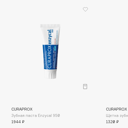
EGIA
EpilProfi
Eigshow
Erborian
Elemis
Essence
Elian Russia
Essential Parfums Paris
Elie Saab
Estrâde
F
FANE
Flipper
Farmstay
FLOEMA
Felce Azzurra
Floraïku
Fillerina
Forlle'd
ЭКСКЛЮЗИВ
CURAPROX
CURAPROX
Fiona Franchimon
Зубная паста Enzycal 950
Щетка зубна
1944 ₽
1320 ₽