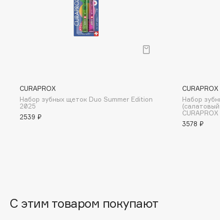
D
d'Alba
Dior
DABO
Divage
DARLING*
Dolce & Gabbana
Darphin
Dolomit
Davines
Dorco
CURAPROX
CURAPROX
Deonica
DP Daily Perfection
Набор зубных щеток Duo Summer Edition
Набор зубны
2025
(салатовый
Dessange
Dr. Vranjes Firenze
CURAPROX
2539 ₽
3578 ₽
E
Eat My
Ella Bartsueva Brushes
Ecolatier
EMBRACE Haircare
С этим товаром покупают
Ecotools
Emmanuelle Jane
EGG
Enough