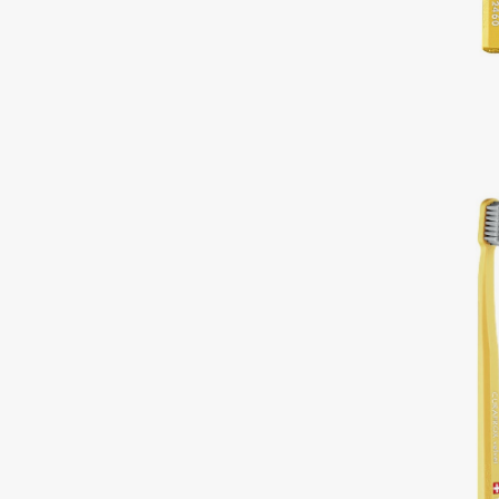
Подарки
0 - 9
Для дома
100BON
22|11
Техника
A
Acqua di Parma
Amina Daudova Brushes
Acque di Italia
Amouage
Adele for you
Amuleto Di Casa
Advante
Angiopharm
ЭКСКЛЮЗИВ
ЭКСКЛЮЗИВ
Aesop
Annbeauty
Age Stop
Anua
ЭКСКЛЮЗИВ
Apadent
AHFA Cosmetics
Apagard
Ajmal