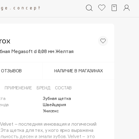
rox
бная Megasoft d 0,08 мм Желтая
Т ОТЗЫВОВ
НАЛИЧИЕ В МАГАЗИНАХ
ПРИМЕНЕНИЕ
БРЕНД
СОСТАВ
кта
Зубная щетка
енда
Швейцария
Унисекс
Velvet – последняя инновация и логический
 Эта щетка для тех, у кого ярко выражена
льность десен и эмали зубов. Velvet – это