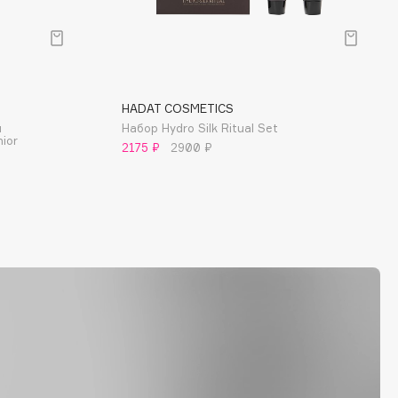
HADAT COSMETICS
и
Набор Hydro Silk Ritual Set
ior
2175 ₽
2900 ₽