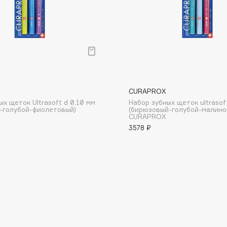
Dr.Althea
Dr.Ceuracle
Dr.Jart+
DSD de Luxe
Dyson
CURAPROX
х щеток Ultrasoft d 0,10 мм
Набор зубных щеток ultrasof
-голубой-фиолетовый)
(бирюзовый-голубой-малино
CURAPROX
3578 ₽
Estée Lauder
Etat Pur
Etude House
Etude organix