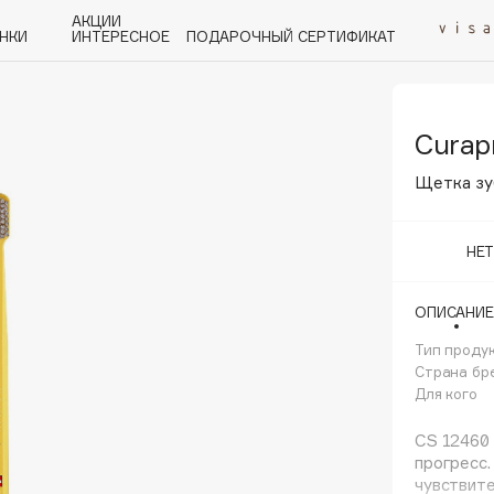
АКЦИИ
НКИ
ИНТЕРЕСНОЕ
ПОДАРОЧНЫЙ СЕРТИФИКАТ
Curap
P
Q
R
S
T
U
V
W
Y
Z
А - Я
Щетка зу
НЕ
ОПИСАНИЕ
Angiopharm
KIKO Milano
Тип проду
Страна бр
Estée Lauder
Для кого
Clarins
CS 12460 
прогресс.
чувствите