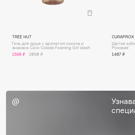
I
I Love My Hair
INGLOT
TREE HUT
CURAPROX
Iceberg
Initio
Гель для душа с ароматом кокоса и
Щетка зубн
ананаса Coco Colada Foaming Gel Wash
Розовая
Icon Skin
Insight Professional
1568 ₽
2090 ₽
1487 ₽
Influence Beauty
Institut Esthederm
J
Узнав
James Read
Janeke
специ
Jan Marini
Jimmy Choo
ЭКСКЛЮЗИВ
JMsolution
Jane Iredale