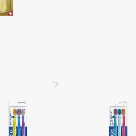
Consly
Corimo
CosRX
Cottolina
Crescina
Cunzite
Curaprox