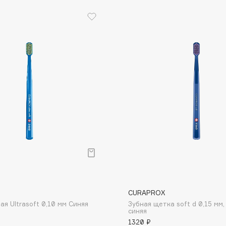
Eva Mosaic
Ex Nihilo
EXOARI L
Fragrance Du Bois
Frederic Malle
Frudia
Funny Organix
CURAPROX
я Ultrasoft 0,10 мм Синяя
Зубная щетка soft d 0,15 мм,
синяя
1320 ₽