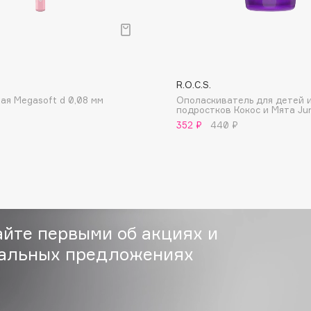
Institute Estelare
R.O.C.S.
Instytutum
ая Megasoft d 0,08 мм
Ополаскиватель для детей 
подростков Кокос и Мята Jun
invisibobble
352 ₽
440 ₽
IS Clinical
айте первыми об акциях и
Jo Malone London
альных предложениях
Juliette Has A Gun
Juvena