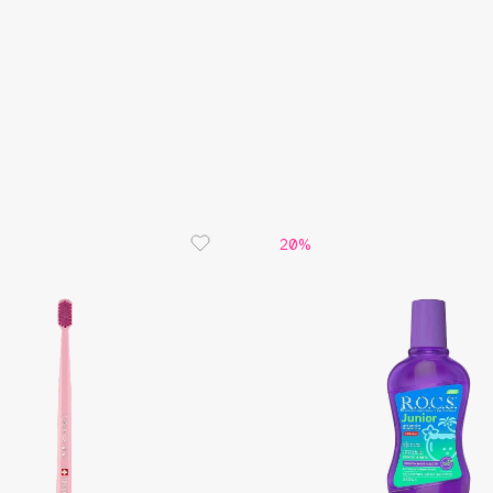
Gourmandise
Grace Day
Guerlain
Guess
20%
Holika Holika
Holly Polly
Holy Land