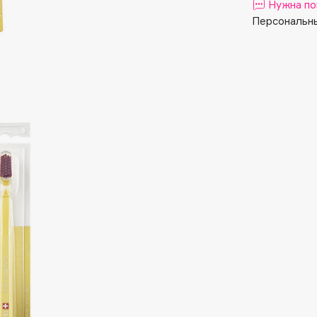
Aveda
Нужна по
Персональны
Avene
Boadicea The Victorious
Bobbi Brown
BOOMSHOP
BORK
Brunello Cucinelli
Bvlgari
by TERRY
BY WISHTREND
Byredo