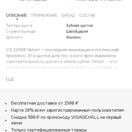
Adele for you
Финал лета
Advante
ЭКСКЛЮЗИВ
ОПИСАНИЕ
ПРИМЕНЕНИЕ
БРЕНД
СОСТАВ
1 АВГ - 31 АВГ
Aesop
Тип продукта
Зубная щетка
Age Stop
Страна бренда
Швейцария
ЭКСКЛЮЗИВ
Для кого
Унисекс
AHFA Cosmetics
Ajmal
CS 12460 Velvet – последняя инновация и логический
прогресс. Эта щетка для тех, у кого ярко выражена
Alix Avien
чувствительность десен и эмали зубов. Velvet – это
Allies of Skin
мягкие и бережные ощущения для Вас, кто привык к
AMAN
деликатной гигиене и уже давно использует наши
щетки CS5460. Оцените бархатную заботу за полостью
ЕЩЁ
Amina Daudova Brushes
рта вместе с CS12460 VelvetПреимущества CS 12460 –
Amouage
это невероятно нежное ощущение во время чистки и
ощущение полировки после нее. Чистка зубов Velvet
Amuleto Di Casa
требует большего времени и требует правильной
Бесплатная доставка от 1500 ₽
Angiopharm
ЭКСКЛЮЗИВ
техники, поэтому важно, чтобы стоматолог
Карта 10% всем зарегистрированным пользователям
Annbeauty
сопровождал пациента в осуществлении правильной
Скидка 500 ₽ по промокоду VISAGEHALL на первый
техники чистки. Это самая бережная,
Anua
заказ
высокотехнологичная и качественная зубная щетка
Только сертифицированные товары
Apadent