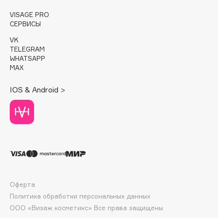
E
VISAGE PRO
Eat My
СЕРВИСЫ
Ecolatier
VK
TELEGRAM
Ecotools
WHATSAPP
EGG
MAX
EGIA
IOS & Android >
Eigshow
Elemis
Elian Russia
Elie Saab
Ella Bartsueva Brushes
EMBRACE Haircare
Emmanuelle Jane
Оферта
Enough
Политика обработки персональных данных
EpilProfi
ООО «Визаж косметикс» Все права защищены
Erborian