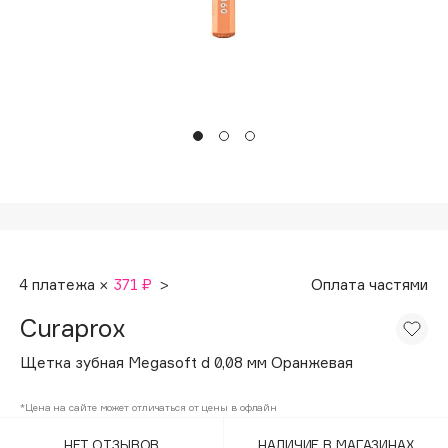
Подарки
Tom Ford
HFC
Для дома
Angiopharm
Техника
KIKO Milano
Estée Lauder
Clarins
0 - 9
100BON
4 платежа ×
371 ₽
>
Оплата частями
22|11
Curaprox
A
Щетка зубная Megasoft d 0,08 мм Оранжевая
Acqua di Parma
*Цена на сайте может отличаться от цены в офлайн
Acque di Italia
НЕТ ОТЗЫВОВ
НАЛИЧИЕ В МАГАЗИНАХ