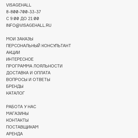
VISAGEHALL
Deonica
8-800-700-33-37
Dessange
C 9:00 ДО 21:00
Dior
INFO@VISAGEHALL.RU
Divage
МОИ ЗАКАЗЫ
Dolce & Gabbana
ПЕРСОНАЛЬНЫЙ КОНСУЛЬТАНТ
Dolomit
АКЦИИ
Dorco
ИНТЕРЕСНОЕ
DP Daily Perfection
ПРОГРАММА ЛОЯЛЬНОСТИ
ДОСТАВКА И ОПЛАТА
Dr. Vranjes Firenze
ВОПРОСЫ И ОТВЕТЫ
Dr.Althea
БРЕНДЫ
Dr.Ceuracle
КАТАЛОГ
Dr.Jart+
РАБОТА У НАС
DSD de Luxe
МАГАЗИНЫ
Dyson
КОНТАКТЫ
ПОСТАВЩИКАМ
АРЕНДА