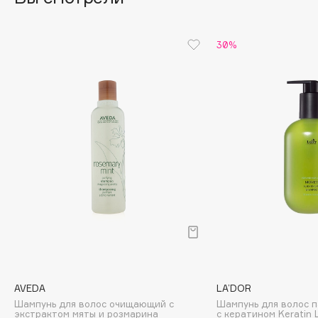
Cadence
30%
Capelli Dorati
Carbon Theory
Carmex
Carolina Herrera
Catrice
Celimax
Cettua
Chupa Chups
Clarette
Clarins
Clarins Precious
НОВИНКА
Clinique
Clive Christian
AVEDA
LA’DOR
Шампунь для волос очищающий с
Шампунь для волос 
Club De Nuit
экстрактом мяты и розмарина
с кератином Keratin