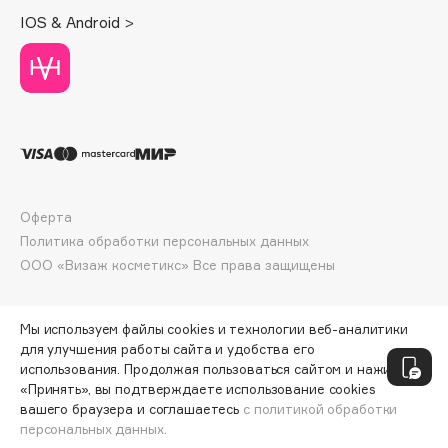
Deonica
IOS & Android >
Dessange
Dior
Divage
Dolce & Gabbana
Dolomit
Dorco
DP Daily Perfection
Оферта
Dr. Vranjes Firenze
Политика обработки персональных данных
ООО «Визаж косметикс» Все права защищены
Dr.Althea
Dr.Ceuracle
Dr.Jart+
Мы используем файлы cookies и технологии веб-аналитики
для улучшения работы сайта и удобства его
DSD de Luxe
использования. Продолжая пользоваться сайтом и нажимая
Dyson
«Принять», вы подтверждаете использование cookies
вашего браузера и соглашаетесь
с политикой обработки
персональных данных.