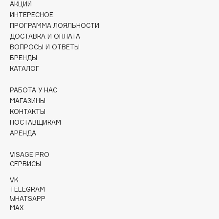
АКЦИИ
Collagenina
ИНТЕРЕСНОЕ
Consly
ПРОГРАММА ЛОЯЛЬНОСТИ
Corimo
ДОСТАВКА И ОПЛАТА
CosRX
ВОПРОСЫ И ОТВЕТЫ
БРЕНДЫ
Cottolina
КАТАЛОГ
Crescina
Cunzite
РАБОТА У НАС
Curaprox
МАГАЗИНЫ
КОНТАКТЫ
ПОСТАВЩИКАМ
D
АРЕНДА
VISAGE PRO
d'Alba
СЕРВИСЫ
DABO
VK
DARLING*
TELEGRAM
Darphin
WHATSAPP
MAX
Davines