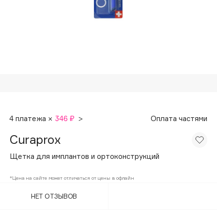
Подарки
Tom Ford
HFC
Для дома
Angiopharm
Техника
KIKO Milano
Estée Lauder
Clarins
0 - 9
4 платежа ×
346 ₽
>
Оплата частями
100BON
Curaprox
22|11
Щетка для имплантов и ортоконструкций
A
*Цена на сайте может отличаться от цены в офлайн
НЕТ ОТЗЫВОВ
Acqua di Parma
Acque di Italia