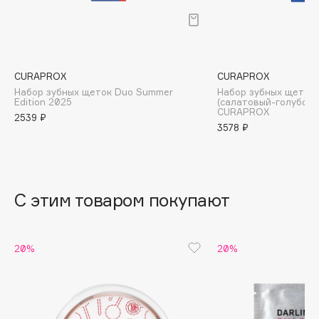
B
Babor
Baffy
CURAPROX
CURAPROX
Balmain Hair Couture
ЭКСКЛЮЗИВ
Набор зубных щеток Duo Summer
Набор зубных щеток U
Banderas
Edition 2025
(салатовый-голубой
CURAPROX
2539 ₽
Basicare
3578 ₽
Batiste
Beauty Bomb
Beauty Pati
С этим товаром покупают
Beautyblades
НОВИНКА
beautyblender
Bebble
20%
20%
Beverly Hills Polo Club
Biodance
Bioderma