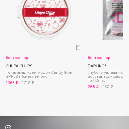
Biomed
Biorepair
Blanx
Blistex
BLOME
Boadicea The Victorious
Bobbi Brown
бестселлер
бестселлер
BOOMSHOP
CHUPA CHUPS
DARLING*
BORK
Тональный крем-кушон Candy Glow
Глубоко увлажняюща
Brunello Cucinelli
SPF50+ (сменный блок)
восстанавливающая 
Tall Drink
Bvlgari
1368 ₽
1710 ₽
208 ₽
260 ₽
by TERRY
BY WISHTREND
Byredo
C