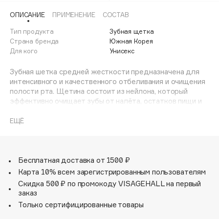
Adele for you
ОПИСАНИЕ
ПРИМЕНЕНИЕ
СОСТАВ
Финал лета
Advante
ЭКСКЛЮЗИВ
Тип продукта
Зубная щетка
1 АВГ - 31 АВГ
Aesop
Страна бренда
Южная Корея
Age Stop
Для кого
Унисекс
ЭКСКЛЮЗИВ
AHFA Cosmetics
Зубная шетка средней жесткости предназначена для
Ajmal
интенсивного и качественного отбеливания и очищения
полости рта. Щетина состоит из нейлона, который
Alix Avien
эффективно очищает зубы от налёта, остатков пищи и
Allies of Skin
пигментации (налёт курильщика, кофе и различных
AMAN
пищевых красителей), при этом не травмируя и
ЕЩЁ
деликатно массируя дёсны. В комплекте 2 шт. Цвет в
Amina Daudova Brushes
ассортименте
Amouage
Бесплатная доставка от 1500 ₽
Amuleto Di Casa
Карта 10% всем зарегистрированным пользователям
Angiopharm
ЭКСКЛЮЗИВ
Скидка 500 ₽ по промокоду VISAGEHALL на первый
Annbeauty
заказ
Anua
Только сертифицированные товары
Apadent