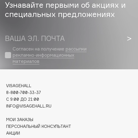
Узнавайте первыми об акциях и
Cadence
специальных предложениях
Capelli Dorati
Carbon Theory
ВАША ЭЛ. ПОЧТА
Carmex
Carolina Herrera
Согласен на получение
рассылки
рекламно-информационных
Catrice
материалов
Celimax
Cettua
Chupa Chups
VISAGEHALL
Clarette
8-800-700-33-37
Clarins
C 9:00 ДО 21:00
INFO@VISAGEHALL.RU
Clarins Precious
НОВИНКА
Clinique
МОИ ЗАКАЗЫ
Clive Christian
ПЕРСОНАЛЬНЫЙ КОНСУЛЬТАНТ
АКЦИИ
Club De Nuit