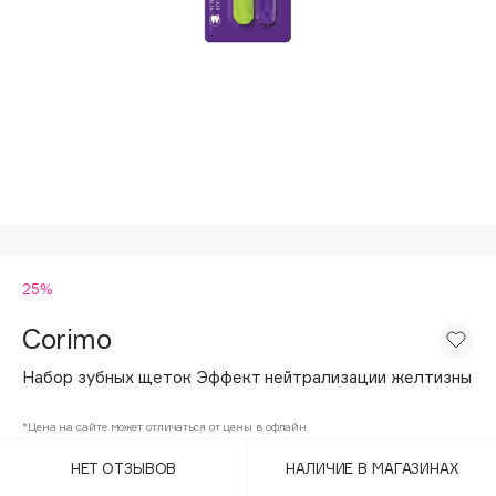
Подарки
Tom Ford
HFC
Для дома
Angiopharm
Техника
KIKO Milano
Estée Lauder
Clarins
0 - 9
25%
100BON
22|11
Corimo
Набор зубных щеток Эффект нейтрализации желтизны
A
*Цена на сайте может отличаться от цены в офлайн
Acqua di Parma
НЕТ ОТЗЫВОВ
НАЛИЧИЕ В МАГАЗИНАХ
Acque di Italia