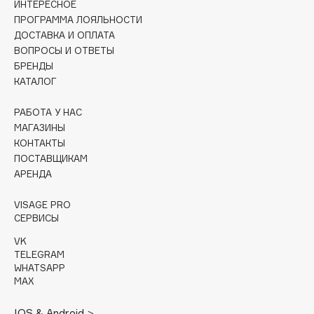
ИНТЕРЕСНОЕ
Collagenina
ПРОГРАММА ЛОЯЛЬНОСТИ
Consly
ДОСТАВКА И ОПЛАТА
Corimo
ВОПРОСЫ И ОТВЕТЫ
БРЕНДЫ
CosRX
КАТАЛОГ
Cottolina
Crescina
РАБОТА У НАС
Cunzite
МАГАЗИНЫ
КОНТАКТЫ
Curaprox
ПОСТАВЩИКАМ
АРЕНДА
D
VISAGE PRO
СЕРВИСЫ
d'Alba
VK
DABO
TELEGRAM
DARLING*
WHATSAPP
MAX
Darphin
Davines
IOS & Android >