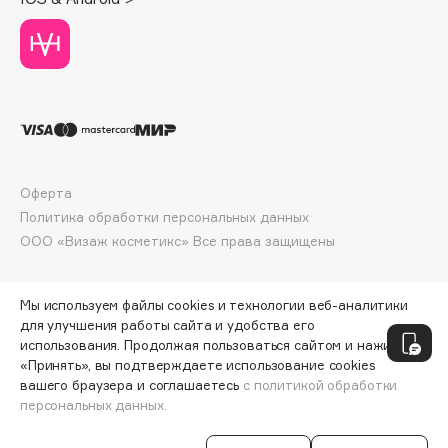
Deonica
Dessange
Dior
Divage
Dolce & Gabbana
Dolomit
Dorco
Оферта
DP Daily Perfection
Политика обработки персональных данных
Dr. Vranjes Firenze
ООО «Визаж косметикс» Все права защищены
Dr.Althea
Dr.Ceuracle
Мы используем файлы cookies и технологии веб-аналитики
Dr.Jart+
для улучшения работы сайта и удобства его
использования. Продолжая пользоваться сайтом и нажимая
DSD de Luxe
«Принять», вы подтверждаете использование cookies
Dyson
вашего браузера и соглашаетесь
с политикой обработки
персональных данных.
ДОБАВИТЬ В КОРЗИНУ
226 ₽
301 ₽