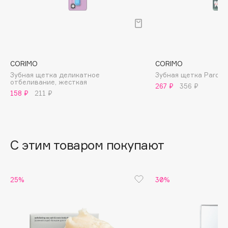
B
Babor
Baffy
Balmain Hair Couture
ЭКСКЛЮЗИВ
CORIMO
CORIMO
Banderas
Зубная щетка деликатное
Зубная щетка Parodo
отбеливание, жесткая
267 ₽
356 ₽
Basicare
158 ₽
211 ₽
Batiste
Beauty Bomb
Beauty Pati
С этим товаром покупают
Beautyblades
НОВИНКА
beautyblender
Bebble
25%
30%
Beverly Hills Polo Club
Biodance
Bioderma