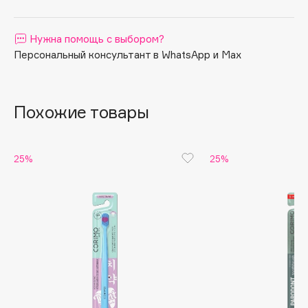
Apagard
Aravia Professional
Нужна помощь с выбором?
Персональный консультант в WhatsApp и Max
Arcadia
Archetype
Architect Demidoff
Похожие товары
ARIVE MAKEUP
Art&Fact
Art-Visage
25%
25%
Artdeco
Astra
Atelier Rebul
Augustinus Bader
Aveda
Avene