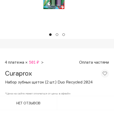
Подарки
Tom Ford
HFC
Для дома
Angiopharm
Техника
KIKO Milano
Estée Lauder
Clarins
0 - 9
4 платежа ×
501 ₽
>
Оплата частями
100BON
Curaprox
22|11
Набор зубных щеток (2 шт.) Duo Recycled 2024
A
*Цена на сайте может отличаться от цены в офлайн
НЕТ ОТЗЫВОВ
Acqua di Parma
Acque di Italia