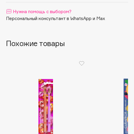
Apagard
Нужна помощь с выбором?
Aravia Professional
Персональный консультант в WhatsApp и Max
Arcadia
Archetype
Architect Demidoff
Похожие товары
ARIVE MAKEUP
Art&Fact
Art-Visage
Artdeco
Astra
Atelier Rebul
Augustinus Bader
Aveda
Avene