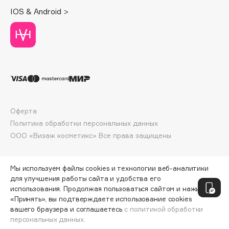
Deonica
IOS & Android >
Dessange
Dior
Divage
Dolce & Gabbana
Dolomit
Dorco
DP Daily Perfection
Оферта
Dr. Vranjes Firenze
Политика обработки персональных данных
ООО «Визаж косметикс» Все права защищены
Dr.Althea
Dr.Ceuracle
Dr.Jart+
Мы используем файлы cookies и технологии веб-аналитики
для улучшения работы сайта и удобства его
DSD de Luxe
использования. Продолжая пользоваться сайтом и нажимая
Dyson
«Принять», вы подтверждаете использование cookies
вашего браузера и соглашаетесь
с политикой обработки
персональных данных.
СООБЩИТЬ О ПОСТУПЛЕНИИ
2004 ₽