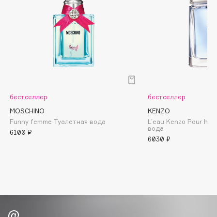
Biomed
Biorepair
Blanx
Blistex
BLOME
Boadicea The Victorious
Bobbi Brown
бестселлер
бестселлер
BOOMSHOP
MOSCHINO
KENZO
BORK
Funny femme Туалетная вода
L’eau Kenzo Pour ho
Brunello Cucinelli
вода
6100 ₽
Bvlgari
6030 ₽
by TERRY
BY WISHTREND
Byredo
C