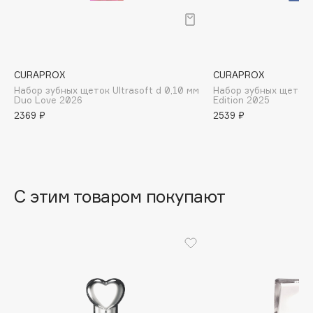
B
Babor
Baffy
CURAPROX
CURAPROX
Balmain Hair Couture
ЭКСКЛЮЗИВ
Набор зубных щеток Ultrasoft d 0,10 мм
Набор зубных щеток
Banderas
Duo Love 2026
Edition 2025
2369 ₽
2539 ₽
Basicare
Batiste
Beauty Bomb
Beauty Pati
С этим товаром покупают
Beautyblades
НОВИНКА
beautyblender
Bebble
Beverly Hills Polo Club
Biodance
Bioderma