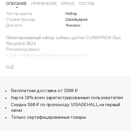
ОПИСАНИЕ
ПРИМЕНЕНИЕ
БРЕНД
СОСТАВ
Adele for you
Финал лета
Advante
Тип продукта
Набор
ЭКСКЛЮЗИВ
1 АВГ - 31 АВГ
Страна бренда
Швейцария
Aesop
Для кого
Унисекс
Age Stop
ЭКСКЛЮЗИВ
Лимитированный набор зубных щеток CURAPROX Duo
AHFA Cosmetics
Recycled 2024
Ajmal
Рекомендовано:
• для ежедневной гигиены полости рта
Alix Avien
• для взрослых и подростков от 13 лет
Allies of Skin
• беременным и кормящим женщинам
ЕЩЁ
AMAN
• при чувствительной эмали
• при чувствительности десен
Amina Daudova Brushes
• при гингивите
Amouage
• при кровоточивости десен
Бесплатная доставка от 1500 ₽
• для максимально эффективного удаления зубного
Amuleto Di Casa
Карта 10% всем зарегистрированным пользователям
налёта
Angiopharm
Скидка 500 ₽ по промокоду VISAGEHALL на первый
ЭКСКЛЮЗИВ
• пациентам, имеющим флюороз зубов
заказ
Annbeauty
• пациентам, имеющим поражение зубной эмали (эрозия,
Только сертифицированные товары
гипоплазия, гиперплазия, клиновидный дефект)
Anua
Apadent