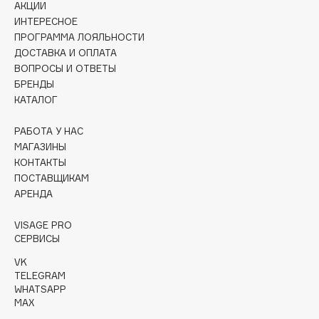
АКЦИИ
Collagenina
ИНТЕРЕСНОЕ
Consly
ПРОГРАММА ЛОЯЛЬНОСТИ
Corimo
ДОСТАВКА И ОПЛАТА
CosRX
ВОПРОСЫ И ОТВЕТЫ
БРЕНДЫ
Cottolina
КАТАЛОГ
Crescina
Cunzite
РАБОТА У НАС
Curaprox
МАГАЗИНЫ
КОНТАКТЫ
ПОСТАВЩИКАМ
D
АРЕНДА
VISAGE PRO
d'Alba
СЕРВИСЫ
DABO
VK
DARLING*
TELEGRAM
Darphin
WHATSAPP
MAX
Davines