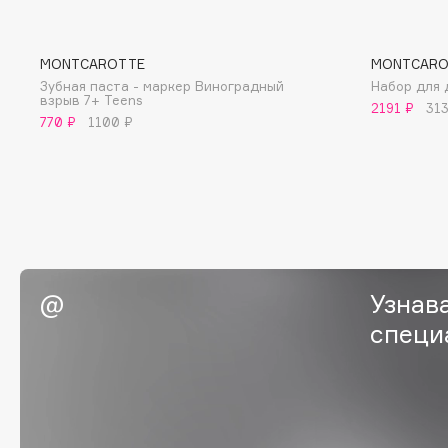
BLOME
MONTCAROTTE
MONTCARO
Зубная паста - маркер Виноградный
Набор для 
взрыв 7+ Teens
C
2191 ₽
31
770 ₽
1100 ₽
Cadence
Chupa Chups
Capelli Dorati
Clarette
Carbon Theory
Clarins
Carmex
Clarins Precious
НОВИНКА
Carolina Herrera
Clinique
Catrice
Узнав
Clive Christian
Celimax
Club De Nuit
специ
Cettua
Collagenina