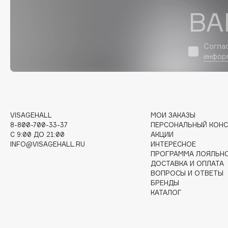
D
ВА
d'Alba
Dior
DABO
Divage
Согла
DARLING*
Dolce & Gabbana
инфор
Darphin
Dolomit
Davines
Dorco
Deonica
DP Daily Perfection
Dessange
Dr. Vranjes Firenze
VISAGEHALL
МОИ ЗАКАЗЫ
8-800-700-33-37
ПЕРСОНАЛЬНЫЙ КОНС
C 9:00 ДО 21:00
АКЦИИ
INFO@VISAGEHALL.RU
ИНТЕРЕСНОЕ
ПРОГРАММА ЛОЯЛЬН
E
ДОСТАВКА И ОПЛАТА
ВОПРОСЫ И ОТВЕТЫ
БРЕНДЫ
Eat My
Ella Bartsueva Brushes
КАТАЛОГ
Ecolatier
EMBRACE Haircare
Ecotools
Emmanuelle Jane
EGIA
Enough