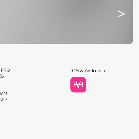
E PRO
IOS & Android >
СЫ
RAM
APP