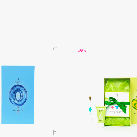
Aveda
Avene
30%
Boadicea The Victorious
Bobbi Brown
BOOMSHOP
BORK
Brunello Cucinelli
Bvlgari
by TERRY
BY WISHTREND
Byredo