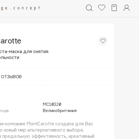
arotte
ста-маска для снятия
ельности
Т ОТЗЫВОВ
МС10320
енда
Великобритания
я компания MontCarotte создала для Вас
 новый мир альтернативного выбора,
в предельную эффективность, креативный