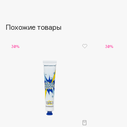
Aravia Professional
Alix Avien
Arcadia
Allies of Skin
Archetype
AMAN
Похожие товары
B
30%
30%
Babor
beautyblender
Baffy
Bebble
Balmain Hair Couture
Beverly Hills Polo Club
ЭКСКЛЮЗИВ
Biodance
Banderas
Bioderma
Basicare
Biomed
Batiste
Biorepair
Beauty Bomb
Blanx
Beauty Pati
Blistex
Beautyblades
НОВИНКА