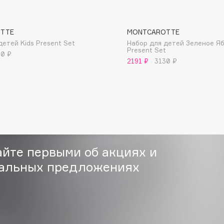
TTE
MONTCAROTTE
детей Kids Present Set
Набор для детей Зеленое Яб
Present Set
30 ₽
2191 ₽
3130 ₽
Consly
Corimo
CosRX
Cottolina
Crescina
Cunzite
айте первыми об акциях и
Curaprox
альных предложениях