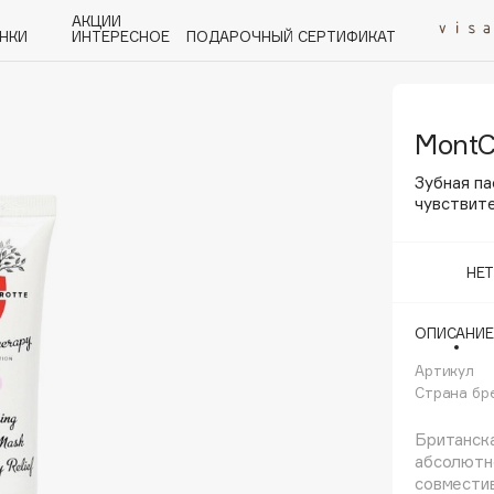
АКЦИИ
НКИ
ИНТЕРЕСНОЕ
ПОДАРОЧНЫЙ СЕРТИФИКАТ
MontC
P
Q
R
S
T
U
V
W
Y
Z
А - Я
Зубная па
чувствит
НЕ
Angiopharm
ОПИСАНИЕ
KIKO Milano
Артикул
Estée Lauder
Страна бр
Clarins
Британска
абсолютно
совмести