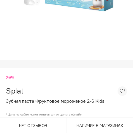
Подарки
Tom Ford
HFC
Для дома
Angiopharm
Техника
KIKO Milano
Estée Lauder
Clarins
0 - 9
20%
100BON
22|11
Splat
Зубная паста Фруктовое мороженое 2-6 Kids
A
*Цена на сайте может отличаться от цены в офлайн
Acqua di Parma
НЕТ ОТЗЫВОВ
НАЛИЧИЕ В МАГАЗИНАХ
Acque di Italia