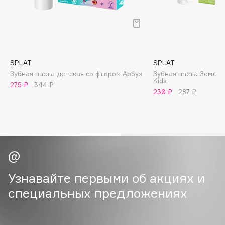
B
Babor
Baffy
Balmain Hair Couture
ЭКСКЛЮЗИВ
SPLAT
SPLAT
Banderas
Зубная паста детская со фтором Арбуз
Зубная паста Землян
Kids
275 ₽
344 ₽
Basicare
230 ₽
287 ₽
Batiste
Beauty Bomb
Beauty Pati
Beautyblades
НОВИНКА
beautyblender
Bebble
Узнавайте первыми об акциях и
Beverly Hills Polo Club
специальных предложениях
Biodance
Bioderma