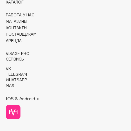
КАТАЛОГ
Cadence
РАБОТА У НАС
Capelli Dorati
МАГАЗИНЫ
Carbon Theory
КОНТАКТЫ
ПОСТАВЩИКАМ
Carmex
АРЕНДА
Carolina Herrera
Catrice
VISAGE PRO
СЕРВИСЫ
Celimax
Cettua
VK
TELEGRAM
Chupa Chups
WHATSAPP
Clarette
MAX
Clarins
IOS & Android >
Clarins Precious
НОВИНКА
Clinique
Clive Christian
Club De Nuit