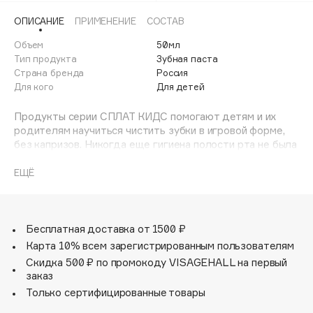
Adele for you
ОПИСАНИЕ
ПРИМЕНЕНИЕ
СОСТАВ
Финал лета
Advante
ЭКСКЛЮЗИВ
Объем
50мл
1 АВГ - 31 АВГ
Aesop
Тип продукта
Зубная паста
Age Stop
Страна бренда
Россия
ЭКСКЛЮЗИВ
Для кого
Для детей
AHFA Cosmetics
Ajmal
Продукты серии СПЛАТ КИДС помогают детям и их
родителям научиться чистить зубки в игровой форме,
Alix Avien
без капризов. Никогда еще гигиена полости рта не была
Allies of Skin
такой увлекательной!
AMAN
ЕЩЁ
Эффективные натуральные и безопасные детские
Amina Daudova Brushes
зубные пасты:
Amouage
- Тотальная защита от кариеса благодаря
инновационной запатентованной системе LUCTATOL®.
Бесплатная доставка от 1500 ₽
Amuleto Di Casa
Эффективность доказана клинически.
Карта 10% всем зарегистрированным пользователям
Angiopharm
ЭКСКЛЮЗИВ
- Интенсивное укрепления эмали благодаря
Скидка 500 ₽ по промокоду VISAGEHALL на первый
гидроксиапатиту кальция (nHap).
Annbeauty
заказ
- Гель Алоэ Вера и L-Argenine заботятся о здоровье
Anua
Только сертифицированные товары
десен!
Apadent