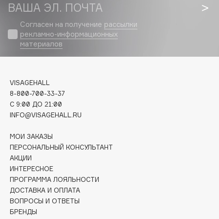
Biomed
ВАША ЭЛ. ПОЧТА
Biorepair
Согласен на получение
рассылки
Blanx
рекламно-информационных
материалов
Blistex
BLOME
Boadicea The Victorious
VISAGEHALL
Bobbi Brown
8-800-700-33-37
BOOMSHOP
C 9:00 ДО 21:00
BORK
INFO@VISAGEHALL.RU
Brunello Cucinelli
МОИ ЗАКАЗЫ
Bvlgari
ПЕРСОНАЛЬНЫЙ КОНСУЛЬТАНТ
by TERRY
АКЦИИ
BY WISHTREND
ИНТЕРЕСНОЕ
ПРОГРАММА ЛОЯЛЬНОСТИ
Byredo
ДОСТАВКА И ОПЛАТА
ВОПРОСЫ И ОТВЕТЫ
БРЕНДЫ
C