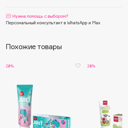
Apagard
Aravia Professional
Нужна помощь с выбором?
Персональный консультант в WhatsApp и Max
Arcadia
Archetype
Architect Demidoff
Похожие товары
ARIVE MAKEUP
Art&Fact
Art-Visage
20%
20%
Artdeco
Astra
Atelier Rebul
Augustinus Bader
Aveda
Avene