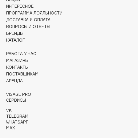
Collagenina
ИНТЕРЕСНОЕ
Consly
ПРОГРАММА ЛОЯЛЬНОСТИ
ДОСТАВКА И ОПЛАТА
Corimo
ВОПРОСЫ И ОТВЕТЫ
CosRX
БРЕНДЫ
Cottolina
КАТАЛОГ
Crescina
РАБОТА У НАС
Cunzite
МАГАЗИНЫ
Curaprox
КОНТАКТЫ
ПОСТАВЩИКАМ
АРЕНДА
D
VISAGE PRO
d'Alba
СЕРВИСЫ
DABO
VK
TELEGRAM
DARLING*
WHATSAPP
Darphin
MAX
Davines