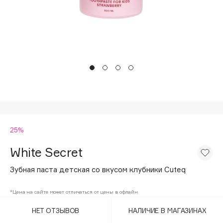
Подарки
Tom Ford
HFC
Для дома
Angiopharm
Техника
KIKO Milano
Estée Lauder
Clarins
0 - 9
25%
100BON
22|11
White Secret
Зубная паста детская со вкусом клубники Cuteq
A
*Цена на сайте может отличаться от цены в офлайн
Acqua di Parma
НЕТ ОТЗЫВОВ
НАЛИЧИЕ В МАГАЗИНАХ
Acque di Italia