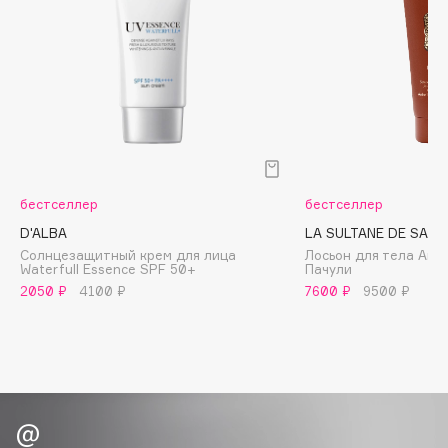
Biomed
Biorepair
Blanx
Blistex
BLOME
Boadicea The Victorious
Bobbi Brown
BOOMSHOP
бестселлер
бестселлер
BORK
D'ALBA
LA SULTANE DE SABA
Солнцезащитный крем для лица
Лосьон для тела Амбр
Brunello Cucinelli
Waterfull Essence SPF 50+
Пачули
Bvlgari
2050 ₽
4100 ₽
7600 ₽
9500 ₽
by TERRY
BY WISHTREND
Byredo
C