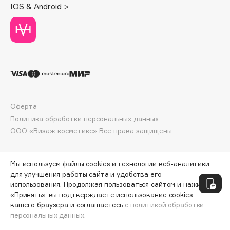
IOS & Android >
Deonica
Dessange
Dior
Divage
Dolce & Gabbana
Dolomit
Dorco
Оферта
DP Daily Perfection
Политика обработки персональных данных
Dr. Vranjes Firenze
ООО «Визаж косметикс» Все права защищены
Dr.Althea
Dr.Ceuracle
Мы используем файлы cookies и технологии веб-аналитики
Dr.Jart+
для улучшения работы сайта и удобства его
DSD de Luxe
использования. Продолжая пользоваться сайтом и нажимая
Dyson
«Принять», вы подтверждаете использование cookies
вашего браузера и соглашаетесь
с политикой обработки
персональных данных.
ДОБАВИТЬ В КОРЗИНУ
713 ₽
950 ₽