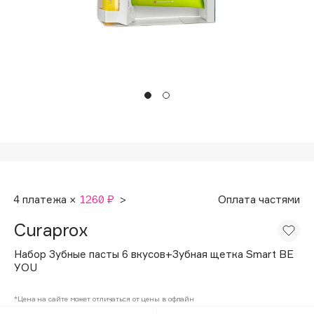
Подарки
Tom Ford
HFC
Для дома
Angiopharm
Техника
KIKO Milano
Estée Lauder
Clarins
0 - 9
100BON
4 платежа ×
1260 ₽
>
Оплата частями
22|11
Curaprox
A
Набор Зубные пасты 6 вкусов+Зубная щетка Smart BE
YOU
Acqua di Parma
*Цена на сайте может отличаться от цены в офлайн
Acque di Italia