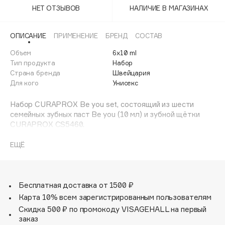
Adele for you
НЕТ ОТЗЫВОВ
НАЛИЧИЕ В МАГАЗИНАХ
Финал лета
Advante
ЭКСКЛЮЗИВ
1 АВГ - 31 АВГ
ОПИСАНИЕ
ПРИМЕНЕНИЕ
БРЕНД
СОСТАВ
Aesop
Age Stop
Объем
6х10 ml
ЭКСКЛЮЗИВ
Тип продукта
Набор
AHFA Cosmetics
Страна бренда
Швейцария
Ajmal
Для кого
Унисекс
Alix Avien
Набор CURAPROX Be you set, состоящий из шести
Allies of Skin
семейных зубных паст Be you (10 мл) и зубной щётки
AMAN
CURAPROX CS5460.
Зубные пасты Be you комплексного действия со
Amina Daudova Brushes
вкусами:
ЕЩЁ
Amouage
грейпфрута и бергамота
алоэ вера и зеленого яблока
Amuleto Di Casa
арбуза
Angiopharm
ЭКСКЛЮЗИВ
ежевики и лакрицы
Бесплатная доставка от 1500 ₽
ягод можжевельника и хурмы
Annbeauty
Карта 10% всем зарегистрированным пользователям
персика и абрикоса
Anua
Скидка 500 ₽ по промокоду VISAGEHALL на первый
заказ
Apadent
Зубная щетка CURAPROX CS5460 ultra soft.