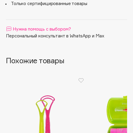
Только сертифицированные товары
Apagard
Aravia Professional
Arcadia
Нужна помощь с выбором?
Archetype
Персональный консультант в WhatsApp и Max
Architect Demidoff
ARIVE MAKEUP
Art&Fact
Похожие товары
Art-Visage
Artdeco
Astra
Atelier Rebul
Augustinus Bader
Aveda
Avene