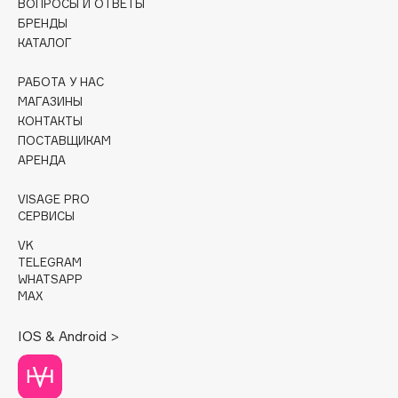
ВОПРОСЫ И ОТВЕТЫ
БРЕНДЫ
Cadence
КАТАЛОГ
Capelli Dorati
РАБОТА У НАС
Carbon Theory
МАГАЗИНЫ
Carmex
КОНТАКТЫ
Carolina Herrera
ПОСТАВЩИКАМ
Catrice
АРЕНДА
Celimax
VISAGE PRO
Cettua
СЕРВИСЫ
Chupa Chups
VK
Clarette
TELEGRAM
WHATSAPP
Clarins
MAX
Clarins Precious
Clinique
IOS & Android >
Clive Christian
Club De Nuit