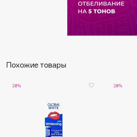
BLOME
C
Cadence
Chupa Chups
Capelli Dorati
Clarette
Похожие товары
Carbon Theory
Clarins
Carmex
Clarins Precious
Carolina Herrera
Clinique
20%
20%
Catrice
Clive Christian
Celimax
Club De Nuit
Cettua
Collagenina