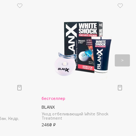
бестселлер
BLANX
Уход отбеливающий White Shock
Treatment
ак, Кедр,
2460 ₽