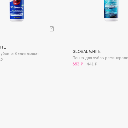
Dr.Althea
Dr.Ceuracle
Dr.Jart+
DSD de Luxe
р
Dyson
ITE
GLOBAL WHITE
зубов отбеливающая
Пенка для зубов реминерал
 ₽
353 ₽
441 ₽
Estée Lauder
Etat Pur
Etude House
Etude organix