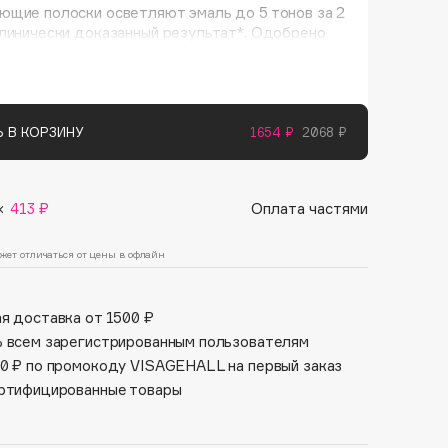
Финал лета
ющие полоски осветляют эмаль до 5 тонов за 2
Парфюм для тебя
линически доказанный результат*. Одобрено
1 АВГ - 31 АВГ
5 АВГ - 9 АВГ
оматологическая ассоциация России). Перед
ем рекомендуется почистить зубы и нанести
 В КОРЗИНУ
1654 ₽
2068 ₽
тбеливающих полосок
 компоненты:
×
413 ₽
Оплата частями
ид водорода - эффективный и безопасный
т, который используют стоматологи для
ональных процедур отбеливания. Он проникает
жет отличаться от цены в офлайн
нутрь эмали, расщепляя красящий пигмент
я доставка от 1500 ₽
пции бренда GLOBAL WHITE отбеливающие
 всем зарегистрированным пользователям
тносятся к Шагу 2 для достижения
0 ₽ по промокоду VISAGEHALL на первый заказ
ной улыбки.
ртифицированные товары