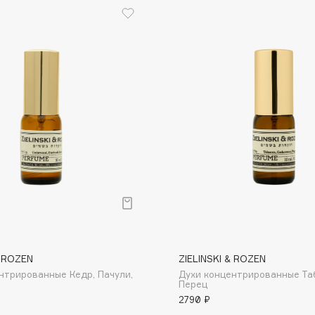
Eva Mosaic
Ex Nihilo
EXOARI L
Fragrance Du Bois
Frederic Malle
Frudia
Funny Organix
& ROZEN
ZIELINSKI & ROZEN
нтрированные Кедр, Пачули,
Духи концентрированные Таб
Перец
2790 ₽