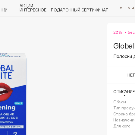
АКЦИИ
НКИ
ИНТЕРЕСНОЕ
ПОДАРОЧНЫЙ СЕРТИФИКАТ
20%
бес
P
Q
R
S
T
U
V
W
Y
Z
А - Я
Global
Полоски 
НЕ
Angiopharm
ОПИСАНИЕ
KIKO Milano
Объем
Estée Lauder
Тип проду
Clarins
Страна бр
Назначени
Для кого