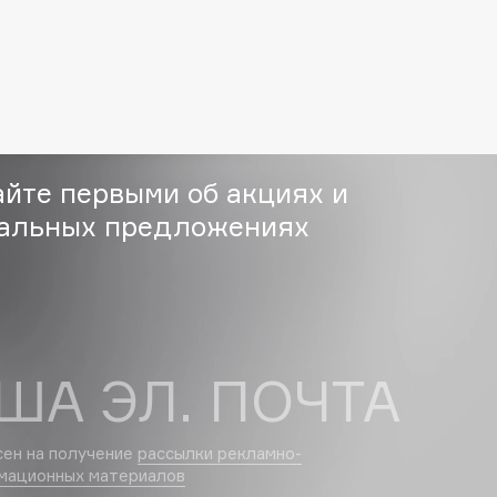
Gourmandise
Grace Day
Guerlain
айте первыми об акциях и
Guess
альных предложениях
ША ЭЛ. ПОЧТА
Holika Holika
Holly Polly
Holy Land
сен на получение
рассылки рекламно-
мационных материалов