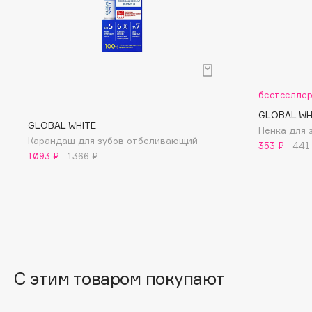
D
d'Alba
Dior
DABO
Divage
DARLING*
Dolce & Gabbana
Darphin
Dolomit
бестселле
Davines
Dorco
GLOBAL WH
GLOBAL WHITE
Пенка для 
Deonica
DP Daily Perfection
Карандаш для зубов отбеливающий
353 ₽
441
Dessange
Dr. Vranjes Firenze
1093 ₽
1366 ₽
E
Eat My
Ella Bartsueva Brushes
Ecolatier
EMBRACE Haircare
С этим товаром покупают
Ecotools
Emmanuelle Jane
EGG
Enough