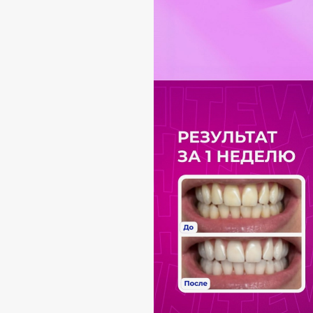
Aravia Professional
Alix Avien
Arcadia
Allies of Skin
Archetype
AMAN
B
Babor
beautyblender
Baffy
Bebble
Balmain Hair Couture
Beverly Hills Polo Club
ЭКСКЛЮЗИВ
Biodance
Banderas
Bioderma
Basicare
Biomed
Batiste
Biorepair
Beauty Bomb
Blanx
Beauty Pati
Blistex
Beautyblades
НОВИНКА