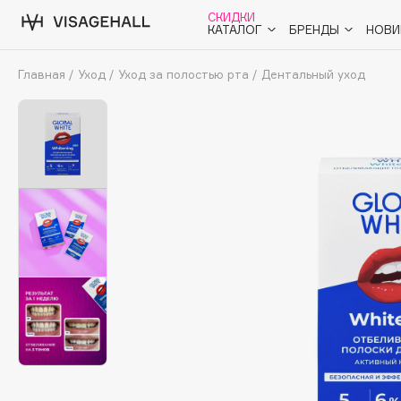
СКИДКИ
КАТАЛОГ
БРЕНДЫ
НОВИ
Главная
/
Уход
/
Уход за полостью рта
/
Дентальный уход
Аутлет
0 - 9
A
B
C
D
E
F
G
H
I
J
K
L
M
N
O
Солнечная линия
Макияж
ПОПУЛЯРНЫЕ
Уход
Ароматы
Dior
SHIKstudio
Nashi Argan
Romanovamakeup
Азия
d'Alba
Tom Ford
Для мужчин
Zielinski & Rozen
HFC
Детям