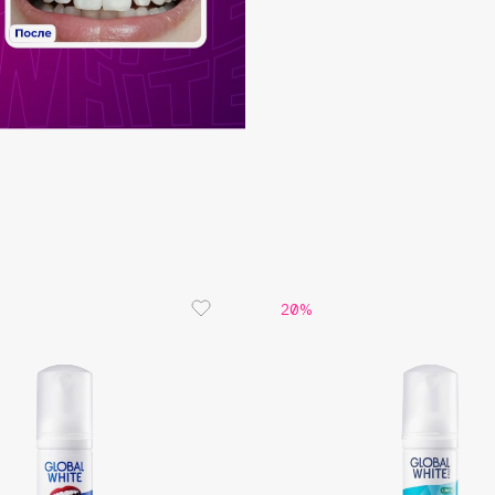
Consly
Corimo
CosRX
Cottolina
Crescina
20%
Cunzite
Curaprox