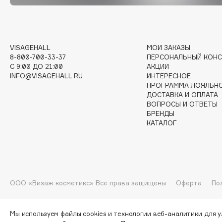
I
VISAGEHALL
МОИ ЗАКАЗЫ
I Love My Hair
INGLOT
8-800-700-33-37
ПЕРСОНАЛЬНЫЙ КОНС
C 9:00 ДО 21:00
АКЦИИ
Iceberg
Initio
INFO@VISAGEHALL.RU
ИНТЕРЕСНОЕ
Icon Skin
Insight Professional
ПРОГРАММА ЛОЯЛЬН
ДОСТАВКА И ОПЛАТА
Influence Beauty
Institut Esthederm
ВОПРОСЫ И ОТВЕТЫ
БРЕНДЫ
КАТАЛОГ
J
James Read
Janeke
ООО «Визаж косметикс» Все права защищены
Оферта
По
Jan Marini
Jimmy Choo
ЭКСКЛЮЗИВ
JMsolution
Jane Iredale
Мы используем файлы cookies и технологии веб-аналитики для 