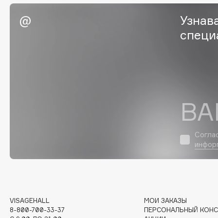
EGIA
EpilProfi
Узнав
Eigshow
Erborian
специ
Elemis
Essence
Elian Russia
Essential Parfums Paris
Elie Saab
Estrâde
ВА
F
Согла
FANE
Flipper
инфор
Farmstay
FLOEMA
Felce Azzurra
Floraïku
Fillerina
Forlle'd
ЭКСКЛЮЗИВ
Fiona Franchimon
VISAGEHALL
МОИ ЗАКАЗЫ
8-800-700-33-37
ПЕРСОНАЛЬНЫЙ КОНС