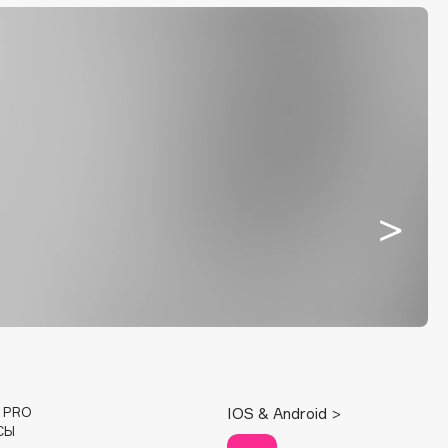
E PRO
IOS & Android >
СЫ