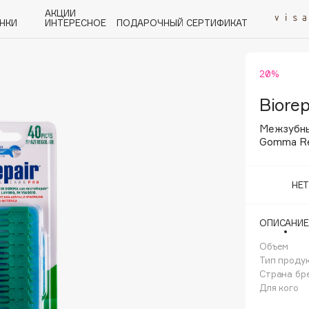
АКЦИИ
НКИ
ИНТЕРЕСНОЕ
ПОДАРОЧНЫЙ СЕРТИФИКАТ
20%
P
Q
R
S
T
U
V
W
Y
Z
А - Я
Biorep
Межзубны
Gomma Re
НЕ
Angiopharm
KIKO Milano
ОПИСАНИЕ
Estée Lauder
Объем
Clarins
Тип проду
Страна бр
Для кого