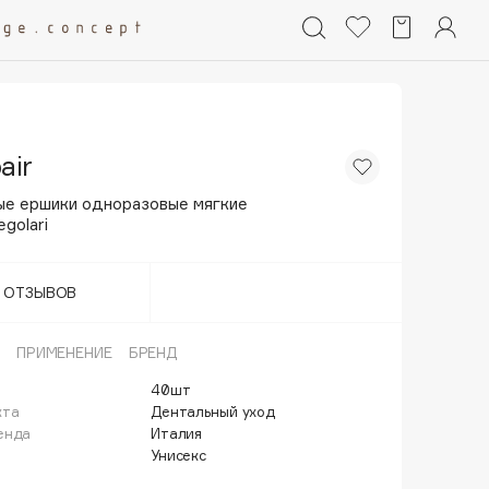
air
е ершики одноразовые мягкие
golari
Т ОТЗЫВОВ
ПРИМЕНЕНИЕ
БРЕНД
40шт
кта
Дентальный уход
енда
Италия
Унисекс