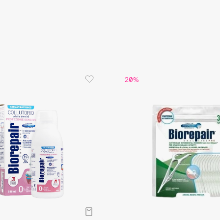
Aveda
Avene
20%
Boadicea The Victorious
Bobbi Brown
BOOMSHOP
BORK
Brunello Cucinelli
Bvlgari
by TERRY
BY WISHTREND
Byredo