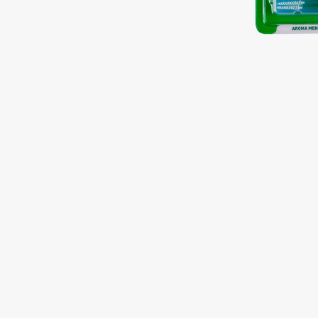
Подарки
0 - 9
Для дома
100BON
22|11
Техника
A
Acqua di Parma
Amina Daudova Brushes
Acque di Italia
Amouage
Adele for you
Amuleto Di Casa
Advante
Angiopharm
ЭКСКЛЮЗИВ
ЭКСКЛЮЗИВ
Aesop
Annbeauty
Age Stop
Anua
ЭКСКЛЮЗИВ
Apadent
AHFA Cosmetics
Apagard
Ajmal