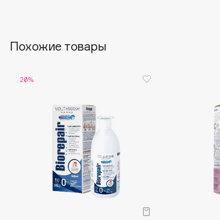
Aravia Professional
Alix Avien
Arcadia
Allies of Skin
Archetype
AMAN
Похожие товары
B
20%
Babor
beautyblender
Baffy
Bebble
Balmain Hair Couture
Beverly Hills Polo Club
ЭКСКЛЮЗИВ
Biodance
Banderas
Bioderma
Basicare
Biomed
Batiste
Biorepair
Beauty Bomb
Blanx
Beauty Pati
Blistex
Beautyblades
НОВИНКА