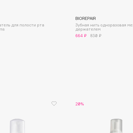
BIOREPAIR
тель для полости рта
Зубная нить одноразовая ме
ums
держателем
664 ₽
830 ₽
Consly
Corimo
CosRX
Cottolina
Crescina
Cunzite
Curaprox
20%