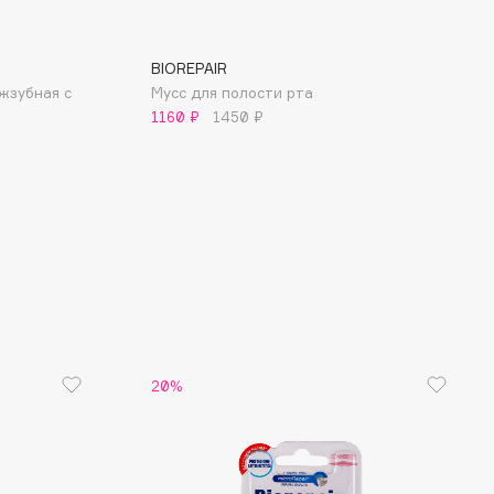
BIOREPAIR
жзубная с
Мусс для полости рта
1160 ₽
1450 ₽
20%