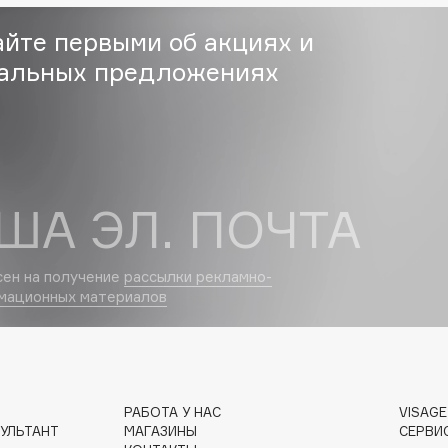
Eva Mosaic
айте первыми об акциях и
Ex Nihilo
альных предложениях
EXOARI L
ША ЭЛ. ПОЧТА
сен на получение
рассылки рекламно-
Fragrance Du Bois
мационных материалов
Frederic Malle
Frudia
Funny Organix
РАБОТА У НАС
VISAG
УЛЬТАНТ
МАГАЗИНЫ
СЕРВИ