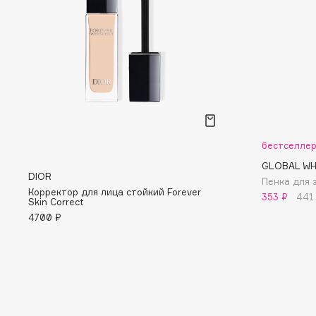
D
d'Alba
Dior
DABO
Divage
DARLING*
Dolce & Gabbana
Darphin
Dolomit
Davines
Dorco
Deonica
DP Daily Perfection
бестселле
Dessange
Dr. Vranjes Firenze
GLOBAL WH
DIOR
Пенка для 
Корректор для лица стойкий Forever
353 ₽
441
Skin Correct
4700 ₽
E
Eat My
Ella Bartsueva Brushes
Ecolatier
EMBRACE Haircare
Ecotools
Emmanuelle Jane
EGG
Enough