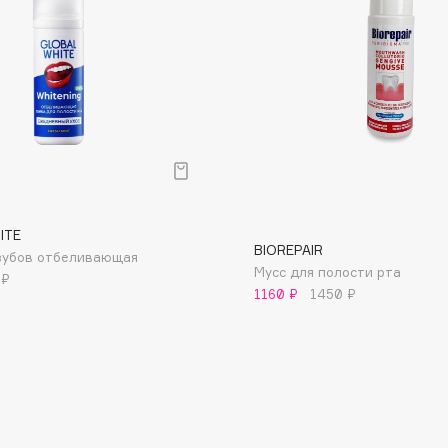
Dr.Althea
Dr.Ceuracle
Dr.Jart+
DSD de Luxe
Dyson
р
ITE
BIOREPAIR
зубов отбеливающая
Мусс для полости рта
 ₽
1160 ₽
1450 ₽
Estée Lauder
Etat Pur
Etude House
Etude organix