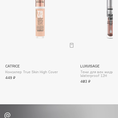
Biomed
Biorepair
Blanx
Blistex
BLOME
Boadicea The Victorious
Bobbi Brown
BOOMSHOP
BORK
CATRICE
LUXVISAGE
Brunello Cucinelli
Консилер True Skin High Cover
Тени для век жидкие 
Bvlgari
Waterproof 12H
449 ₽
403 ₽
by TERRY
BY WISHTREND
Byredo
C