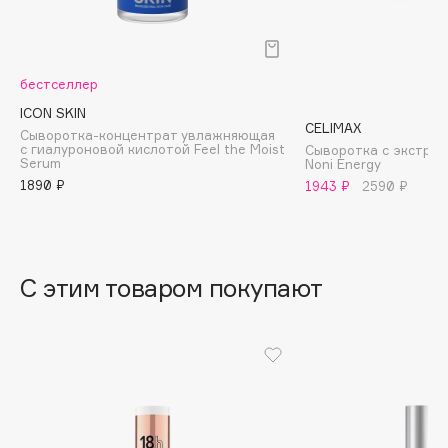
B
Babor
Baffy
бестселлер
Balmain Hair Couture
ICON SKIN
ЭКСКЛЮЗИВ
CELIMAX
Сыворотка-концентрат увлажняющая
Banderas
с гиалуроновой кислотой Feel the Moist
Сыворотка с экстрак
Serum
Noni Energy
Basicare
1890 ₽
1943 ₽
2590 ₽
Batiste
Beauty Bomb
Beauty Pati
С этим товаром покупают
Beautyblades
НОВИНКА
beautyblender
Bebble
Beverly Hills Polo Club
Biodance
Bioderma