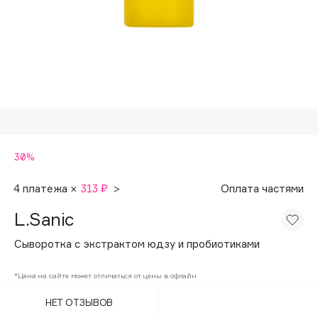
Подарки
Tom Ford
HFC
Для дома
Angiopharm
Техника
KIKO Milano
Estée Lauder
Clarins
0 - 9
30%
100BON
4 платежа ×
313 ₽
>
Оплата частями
22|11
L.Sanic
Сыворотка с экстрактом юдзу и пробиотиками
A
*Цена на сайте может отличаться от цены в офлайн
Acqua di Parma
НЕТ ОТЗЫВОВ
Acque di Italia