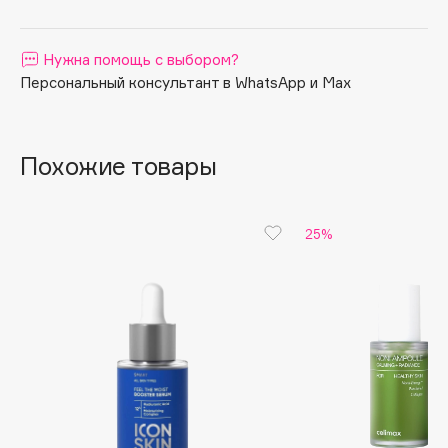
долгое время.
Apagard
Aravia Professional
Нужна помощь с выбором?
Arcadia
Персональный консультант в WhatsApp и Max
Archetype
Architect Demidoff
Похожие товары
ARIVE MAKEUP
Art&Fact
Art-Visage
25%
Artdeco
Astra
Atelier Rebul
Augustinus Bader
Aveda
Avene