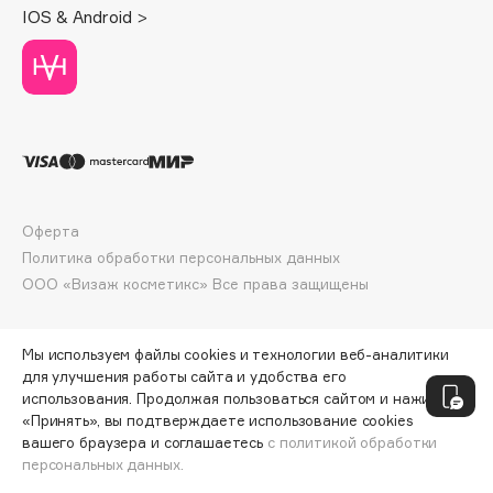
Deonica
IOS & Android >
Dessange
Dior
Divage
Dolce & Gabbana
Dolomit
Dorco
DP Daily Perfection
Оферта
Политика обработки персональных данных
Dr. Vranjes Firenze
ООО «Визаж косметикс» Все права защищены
Dr.Althea
Dr.Ceuracle
Dr.Jart+
Мы используем файлы cookies и технологии веб-аналитики
для улучшения работы сайта и удобства его
DSD de Luxe
использования. Продолжая пользоваться сайтом и нажимая
Dyson
«Принять», вы подтверждаете использование cookies
вашего браузера и соглашаетесь
с политикой обработки
персональных данных.
СООБЩИТЬ О ПОСТУПЛЕНИИ
1788 ₽