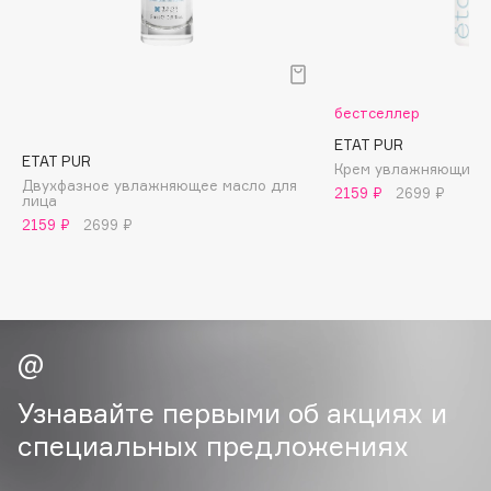
B
Babor
Baffy
бестселлер
Balmain Hair Couture
ЭКСКЛЮЗИВ
ETAT PUR
Banderas
ETAT PUR
Крем увлажняющий с
Двухфазное увлажняющее масло для
Basicare
2159 ₽
2699 ₽
лица
Batiste
2159 ₽
2699 ₽
Beauty Bomb
Beauty Pati
Beautyblades
НОВИНКА
beautyblender
Bebble
Beverly Hills Polo Club
Узнавайте первыми об акциях и
Biodance
специальных предложениях
Bioderma