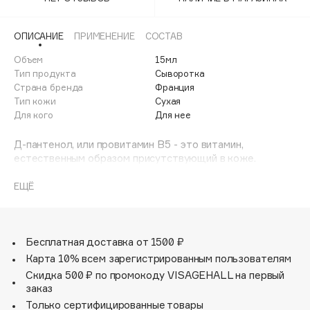
Adele for you
Финал лета
Advante
ЭКСКЛЮЗИВ
ОПИСАНИЕ
ПРИМЕНЕНИЕ
СОСТАВ
1 АВГ - 31 АВГ
Aesop
Объем
15мл
Age Stop
Тип продукта
Сыворотка
ЭКСКЛЮЗИВ
Страна бренда
Франция
AHFA Cosmetics
Тип кожи
Сухая
Ajmal
Для кого
Для нее
Alix Avien
Д-пантенол, или провитамин В5 - это витамин,
Allies of Skin
естественным образом присутствующий в коже.
AMAN
Концентрированный в фармакологической дозировке,
он увлажняет кожу, стимулируя образование липидов,
ЕЩЁ
Amina Daudova Brushes
что укрепляет защитную пленку кожи.
Amouage
Активно участвует в регенерации клеток. После этого
сухость кожи значительно снижается,
Amuleto Di Casa
восстанавливается ощущение комфорта и кожа
Бесплатная доставка от 1500 ₽
Angiopharm
ЭКСКЛЮЗИВ
становится мягкой.
Карта 10% всем зарегистрированным пользователям
Annbeauty
Д-патненол добавлен в таком количестве, чтобы
Скидка 500 ₽ по промокоду VISAGEHALL на первый
обеспечить наилучшую эффективность, не перегружая
Anua
заказ
кожу.
Только сертифицированные товары
Apadent