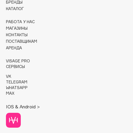
БРЕНДЫ
КАТАЛОГ
Cadence
Capelli Dorati
РАБОТА У НАС
Carbon Theory
МАГАЗИНЫ
КОНТАКТЫ
Carmex
ПОСТАВЩИКАМ
Carolina Herrera
АРЕНДА
Catrice
Celimax
VISAGE PRO
СЕРВИСЫ
Cettua
VK
Chupa Chups
TELEGRAM
Clarette
WHATSAPP
MAX
Clarins
Clarins Precious
IOS & Android >
Clinique
Clive Christian
Club De Nuit