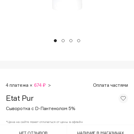
Подарки
Tom Ford
HFC
Для дома
Angiopharm
Техника
KIKO Milano
Estée Lauder
Clarins
0 - 9
100BON
4 платежа ×
674 ₽
>
Оплата частями
22|11
Etat Pur
A
Сыворотка с D-Пантенолом 5%
Acqua di Parma
*Цена на сайте может отличаться от цены в офлайн
Acque di Italia
НЕТ ОТЗЫВОВ
НАЛИЧИЕ В МАГАЗИНАХ