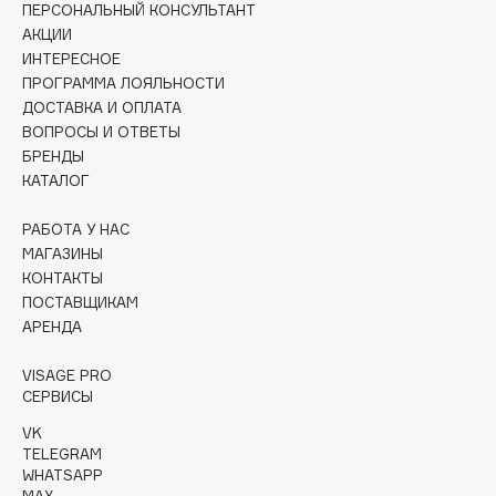
ПЕРСОНАЛЬНЫЙ КОНСУЛЬТАНТ
Collagenina
АКЦИИ
Consly
ИНТЕРЕСНОЕ
Corimo
ПРОГРАММА ЛОЯЛЬНОСТИ
CosRX
ДОСТАВКА И ОПЛАТА
ВОПРОСЫ И ОТВЕТЫ
Cottolina
БРЕНДЫ
Crescina
КАТАЛОГ
Cunzite
РАБОТА У НАС
Curaprox
МАГАЗИНЫ
КОНТАКТЫ
ПОСТАВЩИКАМ
D
АРЕНДА
d'Alba
VISAGE PRO
DABO
СЕРВИСЫ
DARLING*
VK
Darphin
TELEGRAM
WHATSAPP
Davines
MAX