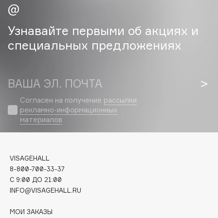
Cadence
Узнавайте первыми об акциях и
Capelli Dorati
специальных предложениях
Carbon Theory
Carmex
Carolina Herrera
ВАША ЭЛ. ПОЧТА
Catrice
Согласен на получение
рассылки
Celimax
рекламно-информационных
Cettua
материалов
Chupa Chups
Clarette
Clarins
VISAGEHALL
Clarins Precious
8-800-700-33-37
НОВИНКА
C 9:00 ДО 21:00
Clinique
INFO@VISAGEHALL.RU
Clive Christian
Club De Nuit
МОИ ЗАКАЗЫ