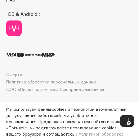
Deonica
IOS & Android >
Dessange
Dior
Divage
Dolce & Gabbana
Dolomit
Dorco
DP Daily Perfection
Оферта
Dr. Vranjes Firenze
Политика обработки персональных данных
Dr.Althea
ООО «Визаж косметикс» Все права защищены
Dr.Ceuracle
Dr.Jart+
Мы используем файлы cookies и технологии веб-аналитики
DSD de Luxe
для улучшения работы сайта и удобства его
Dyson
использования. Продолжая пользоваться сайтом и нажимая
«Принять», вы подтверждаете использование cookies
вашего браузера и соглашаетесь
с политикой обработки