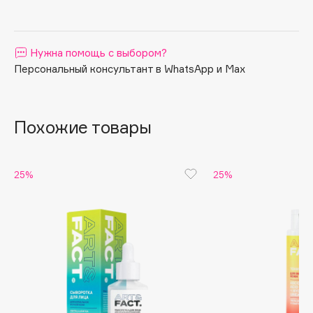
Apagard
Aravia Professional
Нужна помощь с выбором?
Arcadia
Персональный консультант в WhatsApp и Max
Archetype
Architect Demidoff
ARIVE MAKEUP
Похожие товары
Art&Fact
Art-Visage
Artdeco
25%
25%
Astra
Atelier Rebul
Augustinus Bader
Aveda
Avene