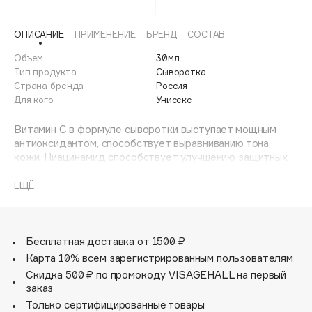
Adele for you
Финал лета
Advante
ЭКСКЛЮЗИВ
ОПИСАНИЕ
ПРИМЕНЕНИЕ
БРЕНД
СОСТАВ
1 АВГ - 31 АВГ
Aesop
Объем
30мл
Age Stop
Тип продукта
Сыворотка
ЭКСКЛЮЗИВ
Страна бренда
Россия
AHFA Cosmetics
Для кого
Унисекс
Ajmal
Витамин С в формуле сыворотки выступает мощным
Alix Avien
антиоксидантом, способствует выравниванию тона
Allies of Skin
кожи. Ниацинамид способствует улучшению защитных
AMAN
функций кожи, так же выравнивает тон и повышает
эластичность. Гиалуроновая кислота и коньяк маннан
ЕЩЁ
Amina Daudova Brushes
способствуют восстановлению кожи, выравниванию
Amouage
микрорельефа и долговременному увлажнению.
Amuleto Di Casa
Бесплатная доставка от 1500 ₽
Angiopharm
ЭКСКЛЮЗИВ
Карта 10% всем зарегистрированным пользователям
Annbeauty
Скидка 500 ₽ по промокоду VISAGEHALL на первый
заказ
Anua
Только сертифицированные товары
Apadent