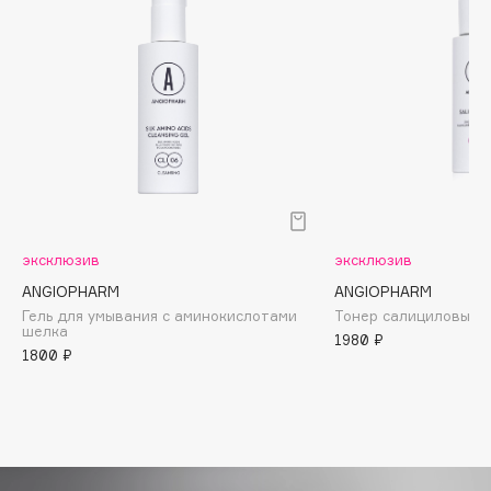
Biomed
Biorepair
Blanx
Blistex
BLOME
Boadicea The Victorious
Bobbi Brown
BOOMSHOP
BORK
эксклюзив
эксклюзив
Brunello Cucinelli
ANGIOPHARM
ANGIOPHARM
Bvlgari
Гель для умывания с аминокислотами
Тонер салициловый 
шелка
1980 ₽
by TERRY
1800 ₽
BY WISHTREND
Byredo
C