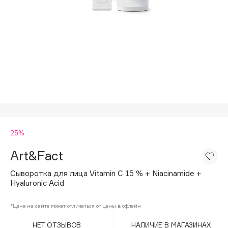
Подарки
Tom Ford
HFC
Для дома
Angiopharm
Техника
KIKO Milano
Estée Lauder
Clarins
0 - 9
25%
100BON
22|11
Art&Fact
Сыворотка для лица Vitamin C 15 % + Niacinamide +
A
Hyaluronic Acid
Acqua di Parma
*Цена на сайте может отличаться от цены в офлайн
Acque di Italia
НЕТ ОТЗЫВОВ
НАЛИЧИЕ В МАГАЗИНАХ