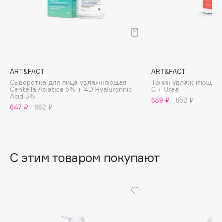
B
Babor
Baffy
Balmain Hair Couture
ЭКСКЛЮЗИВ
Banderas
ART&FACT
ART&FACT
Сыворотка для лица увлажняющая
Тоник увлажняющий д
Basicare
Centella Asiatica 5% + 4D Hyaluronnic
C + Urea
Acid 3%
Batiste
639 ₽
852 ₽
647 ₽
862 ₽
Beauty Bomb
Beauty Pati
Beautyblades
НОВИНКА
С этим товаром покупают
beautyblender
Bebble
Beverly Hills Polo Club
Biodance
Bioderma